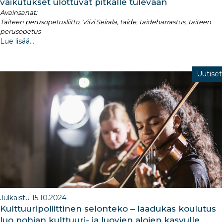
vaikutukset ulottuvat pitkälle tulevaan
Avainsanat:
Taiteen perusopetusliitto, Viivi Seirala, taide, taideharrastus, taiteen
perusopetus
Lue lisää...
Uutiset
Julkaistu 15.10.2024
Kulttuuripoliittinen selonteko – laadukas koulutus
luo pohjan kulttuuri- ja luovien alojen kasvulle