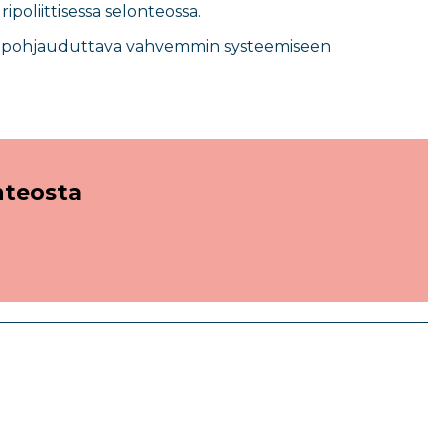
ipoliittisessa selonteossa.
n on pohjauduttava vahvemmin systeemiseen
nteosta