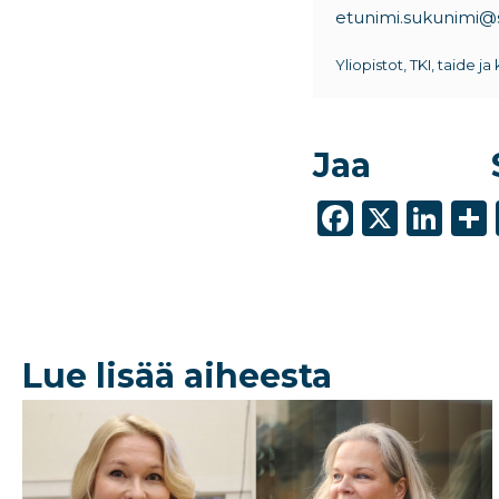
etunimi.sukunimi@si
Yliopistot, TKI, taide ja 
Jaa
F
X
Li
a
n
c
k
e
e
b
dI
Lue lisää aiheesta
o
n
o
k