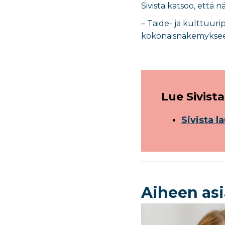
Sivista katsoo, että 
– Taide- ja kulttuur
kokonaisnäkemykseen
Lue Sivist
Sivista l
Aiheen asi