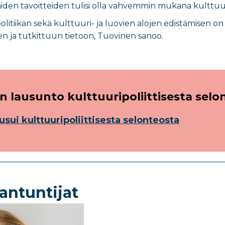
näiden tavoitteiden tulisi olla vahvemmin mukana kulttuur
ipolitiikan sekä kulttuuri- ja luovien alojen edistämise
 ja tutkittuun tietoon, Tuovinen sanoo.
an lausunto kulttuuripoliittisesta selo
ausui kulttuuripoliittisesta selonteosta
antuntijat