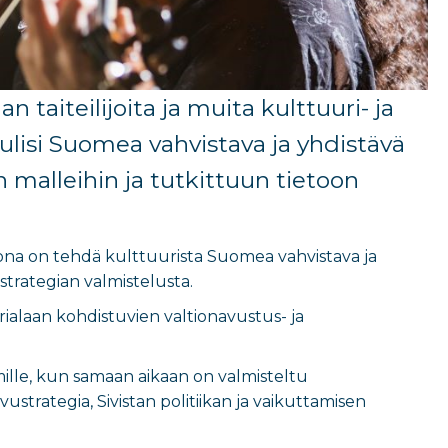
n taiteilijoita ja muita kulttuuri- ja
tulisi Suomea vahvistava ja yhdistävä
n malleihin ja tutkittuun tietoon
siona on tehdä kulttuurista Suomea vahvistava ja
ustrategian valmistelusta.
rialaan kohdistuvien valtionavustus- ja
mille, kun samaan aikaan
on valmisteltu
ustrategia, Sivistan politiikan ja vaikuttamisen