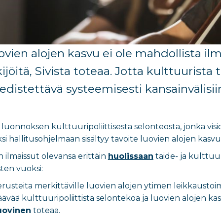
uovien alojen kasvu ei ole mahdollista ilma
ijöitä
,
Sivista
toteaa.
Jotta kulttuurista 
 edistettävä
systeemisesti
kansainvälisii
t luonnoksen kulttuuripoliittisesta selonteosta, jonka vi
ksi hallitusohjelmaan sisältyy tavoite luovien alojen kasv
n ilmaissut olevansa erittäin
huolissaan
taide- ja kulttuu
ten vuoksi:
rusteita merkittäville luovien alojen ytimen leikkaustoi
vää kulttuuripoliittista selontekoa ja luovien alojen kasv
uovinen
toteaa.