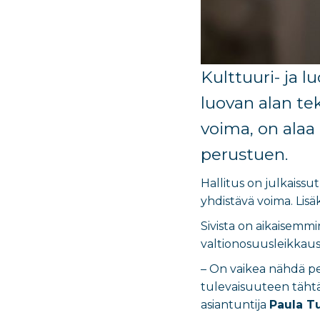
K
ulttuuri- ja l
luovan alan tek
voima, on alaa
perustuen.
Hallitus on julkaissu
yhdistävä voima. Lisä
Sivista on aikaisemmi
valtionosuusleikkaus
– On vaikea nähdä pe
tulevaisuuteen tähtää
asiantuntija
Paula T