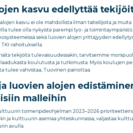
ojen kasvu edellyttää tekijöi
alojen kasvu ei ole mahdollista ilman taiteilijoita ja muit
villa tulee olla nykyistä parempi työ- ja toimintaympärist
osysteemeissä sekä luovien alojen yrittäjyyden edellytys
 TKI-rahoituksella.
äitä tekijöitä tulevaisuudessakin, tarvitsemme monipuolis
n laadukasta koulutusta ja tutkimusta. Myös
koulujen
per
ta
tulee vahvistaa, Tuovinen painottaa.
 ja luovien alojen edistämin
isiin malleihin
ttuurin toimenpideohjelman 2023–2026 prioriteetteina on
riin ja kulttuurin asemaa yhteiskunnassa, valjastaa kult
rin avulla.