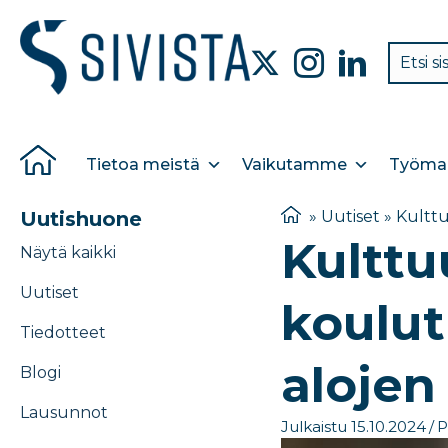
Tietoa meistä
Vaikutamme
Työmar
Uutishuone
»
Uutiset
»
Kulttu
Kulttu
Näytä kaikki
Uutiset
koulut
Tiedotteet
alojen
Blogi
Lausunnot
Julkaistu 15.10.2024
/
P