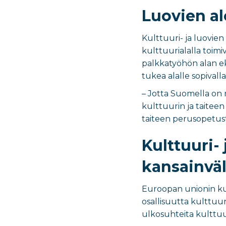
Luovien al
Kulttuuri- ja luovien 
kulttuurialalla toimi
palkkatyöhön alan ek
tukea alalle sopivalla
– Jotta Suomella on n
kulttuurin ja taitee
taiteen
perusopetus
Kulttuuri-
kansainväl
Euroopan unionin kul
osallisuutta kulttuu
ulkosuhteita kulttuu