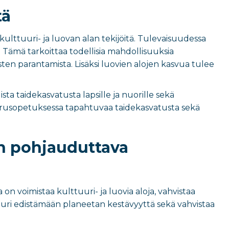
tä
a kulttuuri- ja luovan alan tekijöitä. Tulevaisuudessa
ö. Tämä tarkoittaa todellisia mahdollisuuksia
ten parantamista. Lisäksi luovien alojen kasvua tulee
ta taidekasvatusta lapsille ja nuorille sekä
usopetuksessa tapahtuvaa taidekasvatusta
sekä
en pohjauduttava
 voimistaa kulttuuri- ja luovia aloja, vahvistaa
tuuri edistämään planeetan kestävyyttä sekä vahvistaa