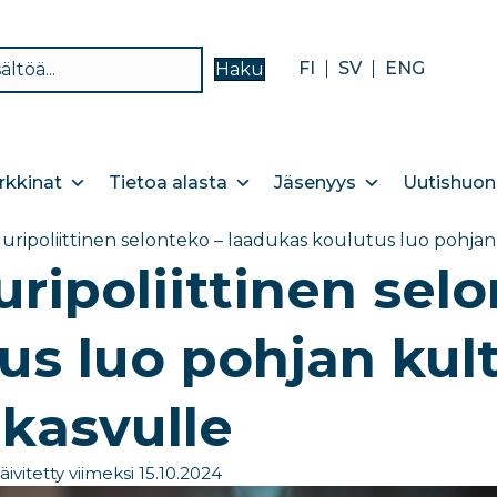
FI
SV
ENG
Haku
kkinat
Tietoa alasta
Jäsenyys
Uutishuon
uripoliittinen selonteko – laadukas koulutus luo pohjan 
uripoliittinen sel
us luo pohjan kult
 kasvulle
äivitetty viimeksi 15.10.2024