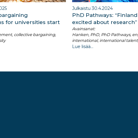
2025
Julkaistu 30.4.2024
 bargaining
PhD Pathways: “Finland
s for universities start
excited about research”
Avainsanat:
ement, collective bargaining,
Hanken, PhD, PhD Pathways, eng
ity
international, international talent
Lue lisää...