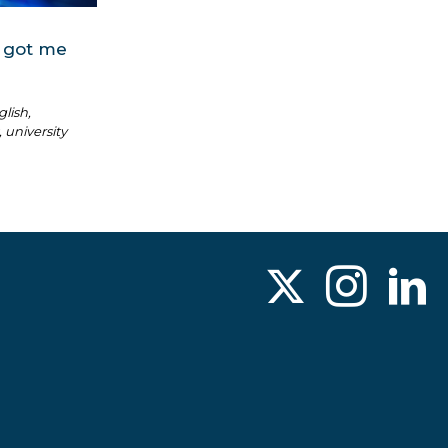
 got me
lish,
, university