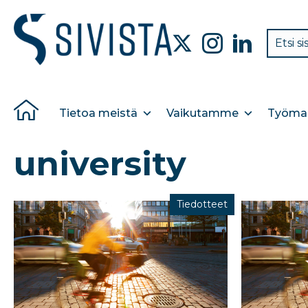
Tietoa meistä
Vaikutamme
Työmar
university
Tiedotteet