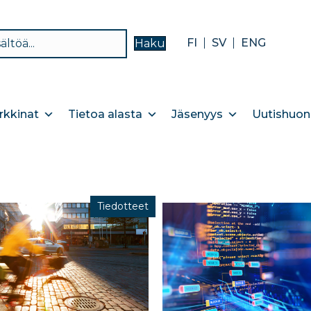
FI
SV
ENG
Haku
kkinat
Tietoa alasta
Jäsenyys
Uutishuon
Tiedotteet