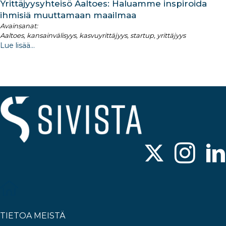
Yrittäjyysyhteisö Aaltoes: Haluamme inspiroida
ihmisiä muuttamaan maailmaa
Avainsanat:
Aaltoes, kansainvälisyys, kasvuyrittäjyys, startup, yrittäjyys
Lue lisää...
TIETOA MEISTÄ