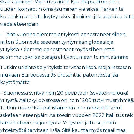
skaalaaminen. Vaihtuvuuden kääntöpuoli on, että
uuden konseptin omaksuminen vie aikaa. Tärkeintä
kuitenkin on, että löytyy oikea ihminen ja oikea idea, jota
viedä eteenpäin.
– Tänä vuonna olemme erityisesti panostaneet siihen,
miten Suomesta saadaan syntymään globaaleja
yrityksiä. Olemme panostaneet myös siihen, että
saisimme teknisiä osaajia aktivoitumaan toimintaamme.
Tutkimuslähtöisiä yrityksiä tarvitaan lisää. Maija Rissasen
mukaan Euroopassa 95 prosenttia patenteista jää
käyttämättä.
– Suomessa syntyy noin 20 deeptech (syväteknologia)
yritystä. Aalto-yliopistossa on noin 1200 tutkimusryhmää.
Tutkimuksen kaupallistaminen on onneksi ottanut
askeleen eteenpäin. Aaltoesin vuoden 2022 hallitus teki
tämän eteen paljon työtä. Yritysten ja tutkijoiden
yhteistyötä tarvitaan lisää. Sitä kautta myös maailmaa