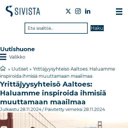
T
Haku
V
T
Uutishuone
T
Valikko
J
»
Uutiset
»
Yrittäjyysyhteisö Aaltoes: Haluamme
inspiroida ihmisiä muuttamaan maailmaa
U
Yrittäjyysyhteisö Aaltoes:
Y
Haluamme inspiroida ihmisiä
muuttamaan maailmaa
Julkaistu 28.11.2024
/
Päivitetty viimeksi 28.11.2024