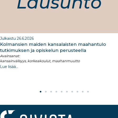
k
Julkaistu 26.6.2026
Kolmansien maiden kansalaisten maahantulo
tutkimuksen ja opiskelun perusteella​
Avainsanat:
kansainvälisyys, korkeakoulut, maahanmuutto
Lue lisää...