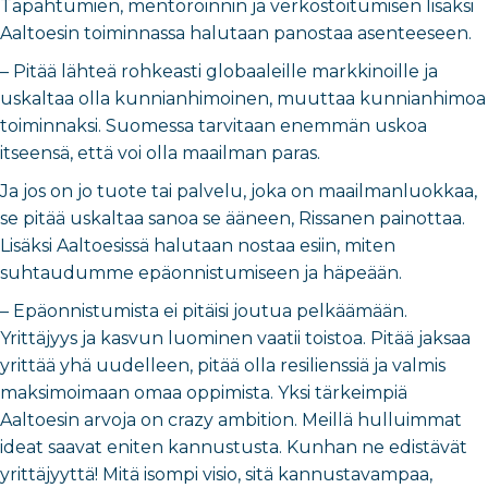
Tapahtumien, mentoroinnin ja verkostoitumisen lisäksi
Aaltoesin toiminnassa halutaan panostaa asenteeseen.
– Pitää lähteä rohkeasti globaaleille markkinoille ja
uskaltaa olla kunnianhimoinen, muuttaa kunnianhimoa
toiminnaksi. Suomessa tarvitaan enemmän uskoa
itseensä, että voi olla maailman paras.
Ja jos on jo tuote tai palvelu, joka on maailmanluokkaa,
se pitää uskaltaa sanoa se ääneen, Rissanen painottaa.
Lisäksi Aaltoesissä halutaan nostaa esiin, miten
suhtaudumme epäonnistumiseen ja häpeään.
– Epäonnistumista ei pitäisi joutua pelkäämään.
Yrittäjyys ja kasvun luominen vaatii toistoa. Pitää jaksaa
yrittää yhä uudelleen, pitää olla resilienssiä ja valmis
maksimoimaan omaa oppimista. Yksi tärkeimpiä
Aaltoesin arvoja on crazy ambition. Meillä hulluimmat
ideat saavat eniten kannustusta. Kunhan ne edistävät
yrittäjyyttä! Mitä isompi visio, sitä kannustavampaa,