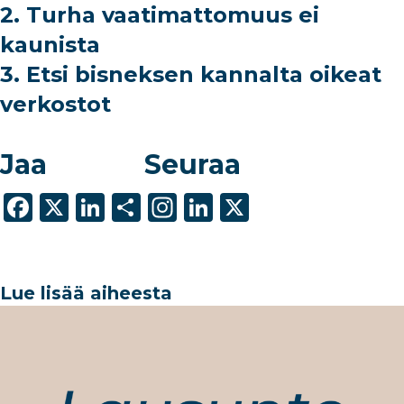
2. Turha vaatimattomuus ei
kaunista
3. Etsi bisneksen kannalta oikeat
verkostot
Jaa
Seuraa
F
X
Li
S
In
Li
X
a
n
h
st
n
c
k
ar
a
k
e
e
e
g
e
Lue lisää aiheesta
b
dI
ra
dI
o
n
m
n
o