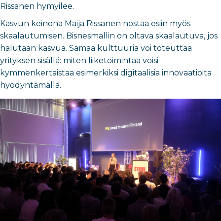
Rissanen hymyilee.
Kasvun keinona Maija Rissanen nostaa esiin myös
skaalautumisen. Bisnesmallin on oltava skaalautuva, jos
halutaan kasvua. Samaa kulttuuria voi toteuttaa
yrityksen sisällä: miten liiketoimintaa voisi
kymmenkertaistaa esimerkiksi digitaalisia innovaatioita
hyödyntämällä.