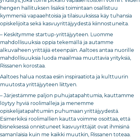
yhdistys, joka toimii pitkälti vapaaehtoisten voimin. Viiden
hengen hallituksen lisäksi toimintaan osallistuu
kymmeniä vapaaehtoisia ja tilaisuuksissa käy tuhansia
opiskelijoita sekä kasvuyrittäjyydestä kiinnostuneita.
– Keskitymme startup-yrittäjyyteen. Luomme
mahdollisuuksia oppia tekemällä ja autamme
alkuvaiheen yrittäjiä eteenpäin. Aaltoes antaa nuorille
mahdollisuuksia luoda maailmaa muuttavia yrityksiä,
Rissanen korostaa.
Aaltoes halua nostaa esiin inspiraatiota ja kulttuurin
muutosta yrittäjyyteen liittyen.
– Järjestämme paljon puhujatapahtumia, kauttamme
löytyy hyviä roolimalleja ja menemme
opiskelijatapahtumiin puhumaan yrittäjyydestä.
Esimerkiksi roolimallien kautta voimme osoittaa, että
bisneksessä onnistuneet kasvuyrittäjät ovat ihmisinä
samanlaisia kuin me kaikki muutkin, Rissanen toteaa.