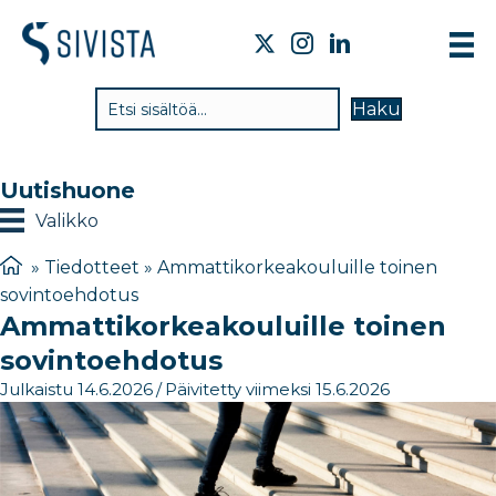
TI
Haku
VA
TY
Uutishuone
TI
Valikko
JÄ
»
Tiedotteet
»
Ammattikorkeakouluille toinen
sovintoehdotus
UU
Ammattikorkeakouluille toinen
YH
sovintoehdotus
Julkaistu 14.6.2026
/
Päivitetty viimeksi 15.6.2026