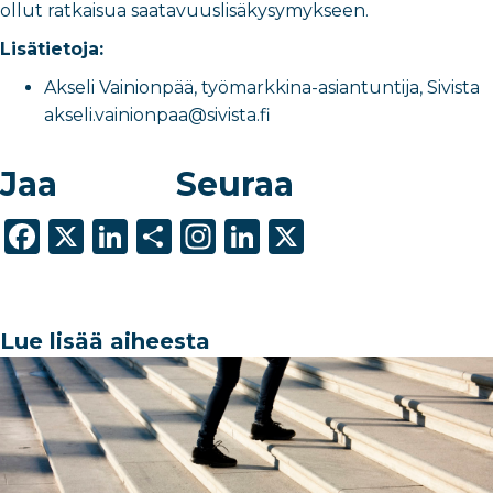
ollut ratkaisua saatavuuslisäkysymykseen.
Lisätietoja:
Akseli Vainionpää, työmarkkina-asiantuntija, Sivista
akseli.vainionpaa@sivista.fi
Jaa
Seuraa
F
X
Li
S
In
Li
X
a
n
h
st
n
c
k
ar
a
k
e
e
e
g
e
Lue lisää aiheesta
b
dI
ra
dI
o
n
m
n
o
k