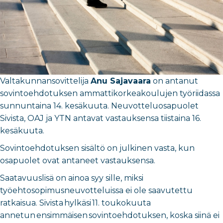
Valtakunnansovittelija
Anu Sajavaara
on antanut
sovintoehdotuksen ammattikorkeakoulujen työriidassa
sunnuntaina 14. kesäkuuta. Neuvotteluosapuolet
Sivista, OAJ ja YTN antavat vastauksensa tiistaina 16.
kesäkuuta.
Sovintoehdotuksen sisältö on julkinen vasta, kun
osapuolet ovat antaneet vastauksensa.
Saatavuuslisä on ainoa syy sille, miksi
työehtosopimusneuvotteluissa ei ole saavutettu
ratkaisua. Sivista hylkäsi 11. toukokuuta
annetun ensimmäisen sovintoehdotuksen, koska siinä ei