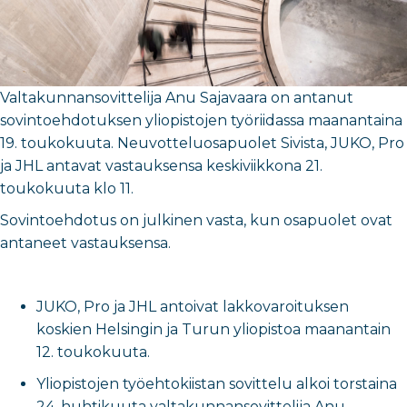
Valtakunnansovittelija Anu Sajavaara on antanut
sovintoehdotuksen yliopistojen työriidassa maanantaina
19. toukokuuta
. Neuvotteluosapuolet Sivista, JUKO, Pro
ja JHL antavat vastauksensa
keskiviikkona
21.
toukokuuta
klo 11.
Sovintoehdotus on julkinen vasta, kun osapuolet ovat
antaneet vastauksensa.
JUKO, Pro ja JHL antoivat lakkovaroituksen
koskien Helsingin ja Turun yliopistoa maanantain
12. toukokuuta.
Yliopistojen työehtokiistan sovittelu alkoi torstaina
24. huhtikuuta valtakunnansovittelija Anu