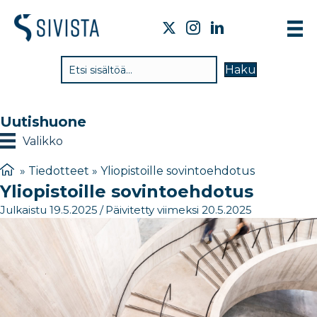
TI
Haku
VA
TY
Uutishuone
TI
Valikko
JÄ
»
Tiedotteet
»
Yliopistoille sovintoehdotus
Yliopistoille sovintoehdotus
UU
Julkaistu 19.5.2025
/
Päivitetty viimeksi 20.5.2025
YH