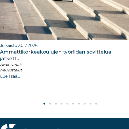
k
Julkaistu 30.7.2026
Ammattikorkeakoulujen työriidan sovittelua
jatkettu
Avainsanat:
neuvottelut
Lue lisää...