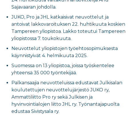
Sajavaaran johdolla.
JUKO, Pro ja JHL katkaisivat neuvottelut ja
antoivat lakkovaroituksen 22. huhtikuuta koskien
Tampereen yliopistoa. Lakko toteutui Tampereen
yliopistossa 7. toukokuuta.
Neuvottelut yliopistojen työehtosopimuksesta
käynnistyivät 4. helmikuuta 2025.
Suomessa on 13 yliopistoa, joissa työskentelee
yhteensä 35 000 työntekijää.
Palkansaajia neuvotteluissa edustavat Julkisalan
koulutettujen neuvottelujärjestö JUKO ry,
Ammattiliitto Pro ry sekä Julkisen ja
hyvinvointialojen liitto JHL ry. Työnantajapuolta
edustaa Sivistysala ry.