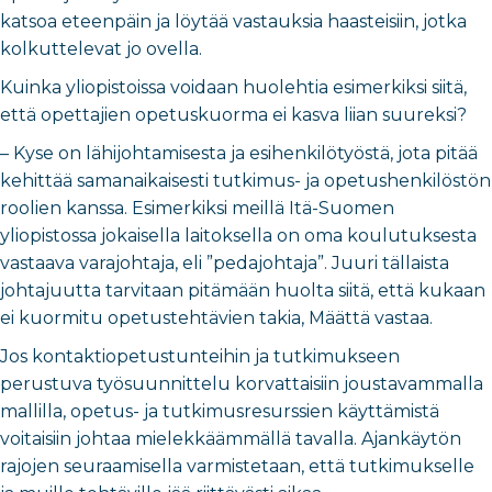
katsoa eteenpäin ja löytää vastauksia haasteisiin, jotka
kolkuttelevat jo ovella.
Kuinka yliopistoissa voidaan huolehtia esimerkiksi siitä,
että opettajien opetuskuorma ei kasva liian suureksi?
– Kyse on lähijohtamisesta ja esihenkilötyöstä, jota pitää
kehittää samanaikaisesti tutkimus- ja opetushenkilöstön
roolien kanssa. Esimerkiksi meillä Itä-Suomen
yliopistossa jokaisella laitoksella on oma koulutuksesta
vastaava varajohtaja, eli ”pedajohtaja”. Juuri tällaista
johtajuutta tarvitaan pitämään huolta siitä, että kukaan
ei kuormitu opetustehtävien takia, Määttä vastaa.
Jos kontaktiopetustunteihin ja tutkimukseen
perustuva työsuunnittelu korvattaisiin joustavammalla
mallilla, opetus- ja tutkimusresurssien käyttämistä
voitaisiin johtaa mielekkäämmällä tavalla. Ajankäytön
rajojen seuraamisella varmistetaan, että tutkimukselle