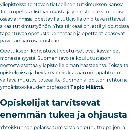
yliopistoissa tehtävän tieteellisen tutkimuksen kanssa.
Jotta opetus olisi laadukasta ja yliopistoista valmistuisi
osaavia ihmisiä, opettavilla tutkijoilla on oltava riittävästi
aikaa tutkimustyöhön. Yhtä tärkeää on, että yliopistoissa
tapahtuvaa opetusta kehitetään ja opettajat pääsevät
päivittämään osaamistaan.
Opetukseen kohdistuvat odotukset ovat kasvaneet
monesta syystä. Suomen tavoite koulutustason
nostosta asettaa yliopistoille oman haasteensa. Toisaalta
opiskelijoissa ja heidän valmiuksissaan on tapahtunut
valtava muutos, toteaa Itä-Suomen yliopiston rehtori ja
ympäristöoikeuden professori
Tapio Määttä
.
Opiskelijat tarvitsevat
enemmän tukea ja ohjausta
Yhteiskunnan polarisoitumisesta on puhuttu paljon ja