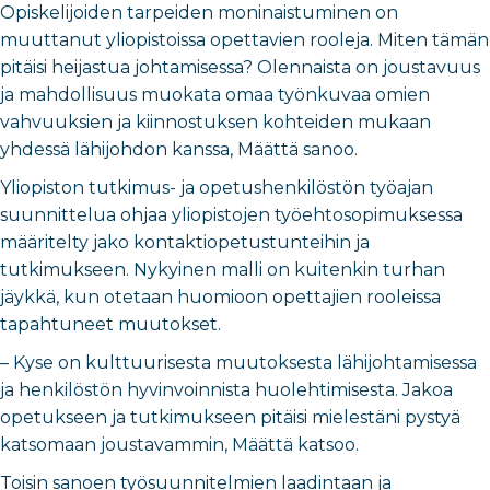
Opiskelijoiden tarpeiden moninaistuminen on
muuttanut yliopistoissa opettavien rooleja. Miten tämän
pitäisi heijastua johtamisessa? Olennaista on joustavuus
ja mahdollisuus muokata omaa työnkuvaa omien
vahvuuksien ja kiinnostuksen kohteiden mukaan
yhdessä lähijohdon kanssa, Määttä sanoo.
Yliopiston tutkimus- ja opetushenkilöstön työajan
suunnittelua ohjaa yliopistojen työehtosopimuksessa
määritelty jako kontaktiopetustunteihin ja
tutkimukseen. Nykyinen malli on kuitenkin turhan
jäykkä, kun otetaan huomioon opettajien rooleissa
tapahtuneet muutokset.
– Kyse on kulttuurisesta muutoksesta lähijohtamisessa
ja henkilöstön hyvinvoinnista huolehtimisesta. Jakoa
opetukseen ja tutkimukseen pitäisi mielestäni pystyä
katsomaan joustavammin, Määttä katsoo.
Toisin sanoen työsuunnitelmien laadintaan ja