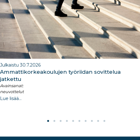
o
n
m
n
o
k
Julkaistu 30.7.2026
Ammattikorkeakoulujen työriidan sovittelua
jatkettu
Avainsanat:
neuvottelut
Lue lisää...