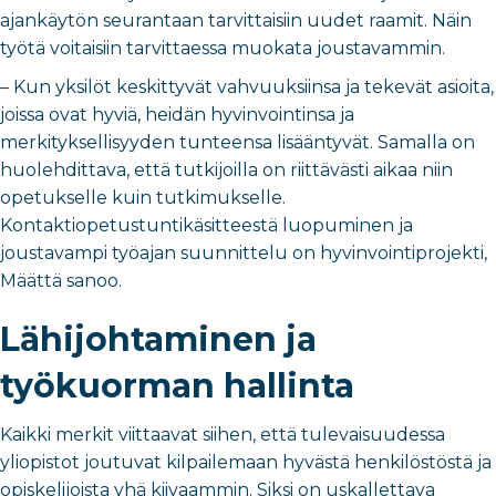
ajankäytön seurantaan tarvittaisiin uudet raamit. Näin
työtä voitaisiin tarvittaessa muokata joustavammin.
– Kun yksilöt keskittyvät vahvuuksiinsa ja tekevät asioita,
joissa ovat hyviä, heidän hyvinvointinsa ja
merkityksellisyyden tunteensa lisääntyvät. Samalla on
huolehdittava, että tutkijoilla on riittävästi aikaa niin
opetukselle kuin tutkimukselle.
Kontaktiopetustuntikäsitteestä luopuminen ja
joustavampi työajan suunnittelu on hyvinvointiprojekti,
Määttä sanoo.
Lähijohtaminen ja
työkuorman hallinta
Kaikki merkit viittaavat siihen, että tulevaisuudessa
yliopistot joutuvat kilpailemaan hyvästä henkilöstöstä ja
opiskelijoista yhä kiivaammin. Siksi on uskallettava