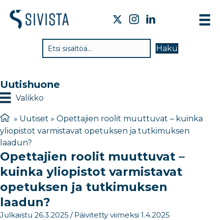
TI
Haku
VA
TY
Uutishuone
TI
Valikko
JÄ
»
Uutiset
»
Opettajien roolit muuttuvat – kuinka
yliopistot varmistavat opetuksen ja tutkimuksen
UU
laadun?
Opettajien roolit muuttuvat –
YH
kuinka yliopistot varmistavat
opetuksen ja tutkimuksen
laadun?
Julkaistu 26.3.2025
/
Päivitetty viimeksi 1.4.2025