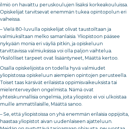
ilmiö on havaittu peruskoulujen lisäksi korkeakouluissa.
Opiskelijat tarvitsevat enemmän tukea opintopolun eri
vaiheissa.
– Vielä 80-luvulla opiskelijat olivat taustoiltaan ja
valmiuksiltaan melko samanlaisia. Yliopistoon pääsee
nykyään monia eri väyliä pitkin, ja opiskeluun
tarvittavissa valmiuksissa voi olla paljon vaihtelua.
Yksilölliset tarpeet ovat lisääntyneet, Määttä kertoo.
Osalla opiskelijoista on todella hyvä valmiudet
yliopistossa opiskeluun aiempien opintojen perusteella.
Toiset taas kärsivät erilaisista oppimisvaikeuksista tai
mielenterveyden ongelmista. Nämä ovat
yhteiskunnallisia ongelmia, joita yliopisto ei voi ulkoistaa
muille ammattilaisille, Määttä sanoo.
– Se, että yliopistoissa on yhä enemmän erilaisia oppijoita,
haastaa yliopistot aivan uudenlaiseen ajatteluun.
Meidän on pystyttävä tarjoamaan ohjausta, neuvontaa