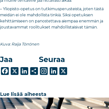
ja muille tehtäville jää riittävästi aikaa.
– Yliopisto-opetus on tutkimusperusteista, joten tästä
meidän ei ole mahdollista tinkiä. Siksi opetuksen
kehittämiseen on panostettava aiempaa enemmän ja
joustavammat roolitukset mahdollistaisivat tämän.
Kuva: Raija Törrönen
Jaa
Seuraa
F
X
Li
S
In
Li
X
a
n
h
st
n
c
k
ar
a
k
e
e
e
g
e
Lue lisää aiheesta
b
dI
ra
dI