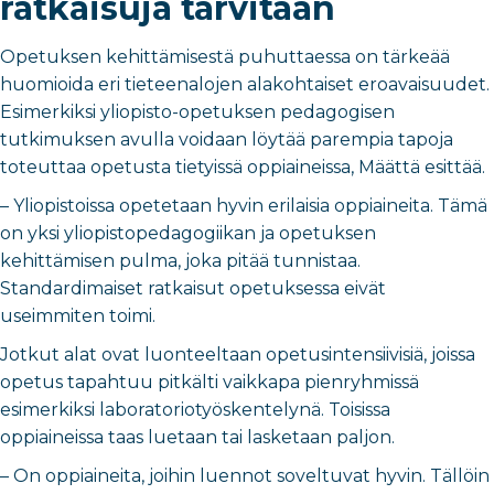
ratkaisuja tarvitaan
Opetuksen kehittämisestä puhuttaessa on tärkeää
huomioida eri tieteenalojen alakohtaiset eroavaisuudet.
Esimerkiksi yliopisto-opetuksen pedagogisen
tutkimuksen avulla voidaan löytää parempia tapoja
toteuttaa opetusta tietyissä oppiaineissa, Määttä esittää.
– Yliopistoissa opetetaan hyvin erilaisia oppiaineita. Tämä
on yksi yliopistopedagogiikan ja opetuksen
kehittämisen pulma, joka pitää tunnistaa.
Standardimaiset ratkaisut opetuksessa eivät
useimmiten toimi.
Jotkut alat ovat luonteeltaan opetusintensiivisiä, joissa
opetus tapahtuu pitkälti vaikkapa pienryhmissä
esimerkiksi laboratoriotyöskentelynä. Toisissa
oppiaineissa taas luetaan tai lasketaan paljon.
– On oppiaineita, joihin luennot soveltuvat hyvin. Tällöin