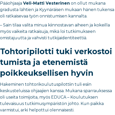
Pääohjaaja
Veli-Matti Vesterinen
on ollut mukana
gradusta lähtien ja Kyynäräisen mukaan hänen tukensa
oli ratkaisevaa työn onnistumisen kannalta.
–
Sain tilaa valita minua kiinnostavan aiheen ja kokeilla
myös vaikeita ratkaisuja, mikä loi tutkimukseen
omistajuutta ja vahvisti tutkijaidentiteettiä.
Tohtoripilotti tuki verkostoi
tumista ja etenemistä
poikkeuksellisen hyvin
Hakeminen tohtorikoulutuspilottiin tuli esiin
keskusteluissa ohjaajien kanssa. Mukana sparrauksessa
oli useita toimijoita, myös
EDUCA – Koulutuksen
tulevaisuus tutkimusympäristön johto.
Kun paikka
varmistui, arki helpottui olennaisesti.