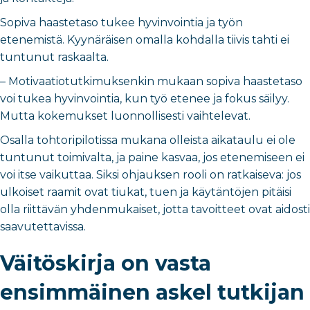
Sopiva haastetaso tukee hyvinvointia ja työn
etenemistä. Kyynäräisen omalla kohdalla tiivis tahti ei
tuntunut raskaalta.
–
Motivaatiotutkimuksenkin mukaan sopiva haastetaso
voi tukea hyvinvointia, kun työ etenee ja fokus säilyy.
Mutta kokemukset luonnollisesti vaihtelevat.
Osalla tohtoripilotissa mukana olleista aikataulu ei ole
tuntunut toimivalta, ja paine kasvaa, jos etenemiseen ei
voi itse vaikuttaa. Siksi ohjauksen rooli on ratkaiseva: jos
ulkoiset raamit ovat tiukat, tuen ja käytäntöjen pitäisi
olla riittävän yhdenmukaiset, jotta tavoitteet ovat aidosti
saavutettavissa.
Väitöskirja on vasta
ensimmäinen askel tutkijan