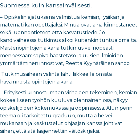
Suomessa kuin kansainvälisesti.
–
Opiskelin ajatuksena valmistua kemian, fysiikan ja
matematiikan opettajaksi. Minua ovat aina kiinnostaneet
sekä luonnontieteet että kasvatustiede. Jo
kandivaiheessa tutkimus alkoi kuitenkin tuntua omalta.
Maisteriopintojen aikana tutkimus vei nopeasti
mennessään: sopiva haastetaso ja uusien ilmiöiden
ymmärtäminen innostivat, Reetta Kyynäräinen sanoo.
Tutkimusaiheen valinta lähti liikkeelle omista
havainnoista opintojen aikana.
–
Erityisesti kiinnosti, miten virheiden tekeminen, kemian
kokeelliseen työhön kuuluva olennainen osa, näkyy
opiskelijoiden kokemuksissa ja oppimisessa. Alun perin
teema oli tarkoitettu graduun, mutta aihe vei
mukanaan ja keskustelut ohjaajan kanssa johtivat
siihen, että sitä laajennettiin väitöskirjaksi.