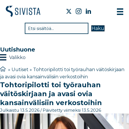
TI
Haku
VA
TY
Uutishuone
TI
Valikko
JÄ
»
Uutiset
»
Tohtoripilotti toi työrauhan väitöskirjaan
ja avasi ovia kansainvälisiin verkostoihin
UU
Tohtoripilotti toi työrauhan
YH
väitöskirjaan ja avasi ovia
kansainvälisiin verkostoihin
Julkaistu 13.5.2026
/
Päivitetty viimeksi 13.5.2026