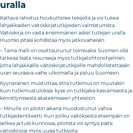
uralla
Kattava rahoitus houkuttelee tekijöitä ja voi tukea
lahjakkaiden väitöskirjatutkijoiden valmistumista.
Väitöskirja on vasta ensimmäinen askel tutkijan uralla.
Huomio pitäisi kohdistaa myös jatkovaiheisiin.
–
Tämä malli on osoittautunut toimivaksi. Suomen olisi
tärkeää lisätä resursseja myös tutkijatohtoriohjelmiin,
jotta lahjakkaille väitöskirjatutkijoille mahdollistettaisiin
uran seuraava vaihe ulkomailla ja paluu Suomeen.
Kyynäräinen muistuttaa, että tutkimus on muutakin
kuin tutkimustuloksia: kyse on tutkijaksi kasvamisesta ja
kiinnittymisestä akateemiseen yhteisöön.
–
Minulle on pilotin aikana muodostunut vahva
tutkijaidentiteetti. Kun polku väitöksestä eteenpäin on
selkeä ja tuki kunnossa, pilotista voi syntyä paitsi
väitöskirjoja myös uusia tutkijoita.