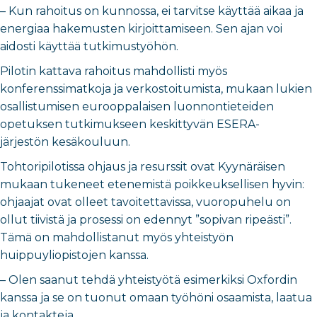
–
Kun rahoitus on kunnossa, ei tarvitse käyttää aikaa ja
energiaa hakemusten kirjoittamiseen. Sen ajan voi
aidosti käyttää tutkimustyöhön.
Pilotin kattava rahoitus mahdollisti myös
konferenssimatkoja ja verkostoitumista, mukaan lukien
osallistumisen eurooppalaisen luonnontieteiden
opetuksen tutkimukseen keskittyvän ESERA-
järjestön kesäkouluun.
Tohtoripilotissa ohjaus ja resurssit ovat Kyynäräisen
mukaan tukeneet etenemistä poikkeuksellisen hyvin:
ohjaajat ovat olleet tavoitettavissa, vuoropuhelu on
ollut tiivistä ja prosessi on edennyt ”sopivan ripeästi”.
Tämä on mahdollistanut myös yhteistyön
huippuyliopistojen kanssa.
–
Olen saanut tehdä yhteistyötä esimerkiksi Oxfordin
kanssa ja se on tuonut omaan työhöni osaamista, laatua
ja kontakteja.