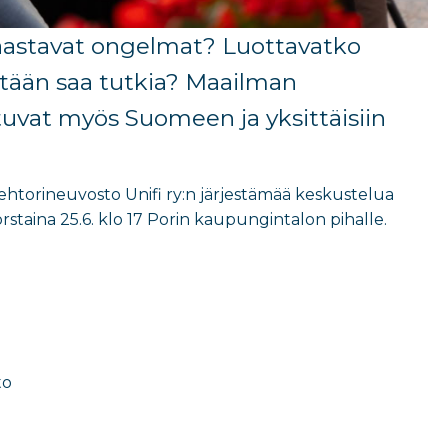
haastavat ongelmat? Luottavatko
ätään saa tutkia? Maailman
ttuvat myös Suomeen ja yksittäisiin
ehtorineuvosto Unifi ry:n järjestämää keskustelua
staina 25.6. klo 17 Porin kaupungintalon pihalle.
to