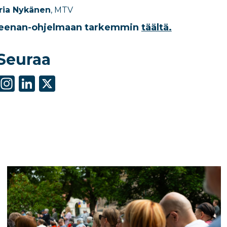
ria Nykänen
, MTV
reenan-ohjelmaan tarkemmin
täältä.
Seuraa
S
In
Li
X
h
st
n
ar
a
k
e
g
e
ra
dI
m
n