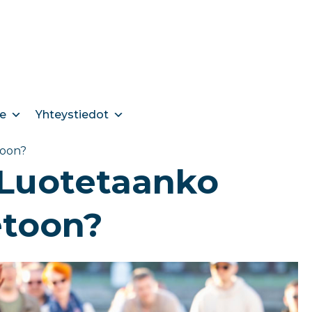
e
Yhteystiedot
toon?
 Luotetaanko
etoon?