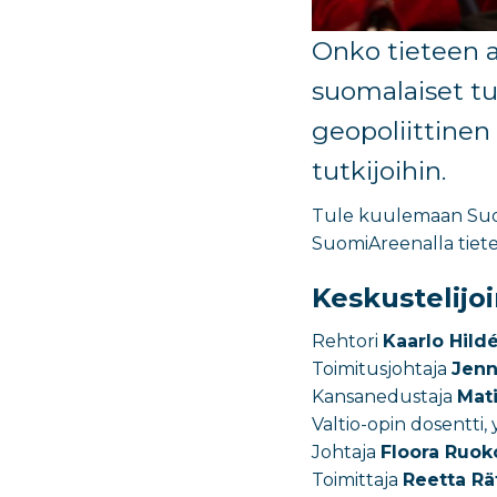
Onko tieteen a
suomalaiset tu
geopoliittinen 
tutkijoihin.
Tule kuulemaan Suome
SuomiAreenalla tiete
Keskustelijoi
Rehtori
Kaarlo Hild
Toimitusjohtaja
Jenn
Kansanedustaja
Mat
Valtio-opin dosentti, 
Johtaja
Floora Ruo
Toimittaja
Reetta Rä