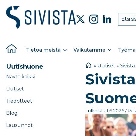
Tietoa meistä
Vaikutamme
Työmar
Uutishuone
»
Uutiset
»
Sivist
Sivist
Näytä kaikki
Uutiset
Suomes
Tiedotteet
Julkaistu 1.6.2026
/
Päiv
Blogi
Lausunnot