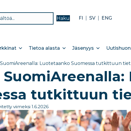
FI
SV
ENG
Haku
kkinat
Tietoa alasta
Jäsenyys
Uutishuon
a SuomiAreenalla: Luotetaanko Suomessa tutkittuun tie
a SuomiAreenalla:
sa tutkittuun ti
itetty viimeksi 1.6.2026