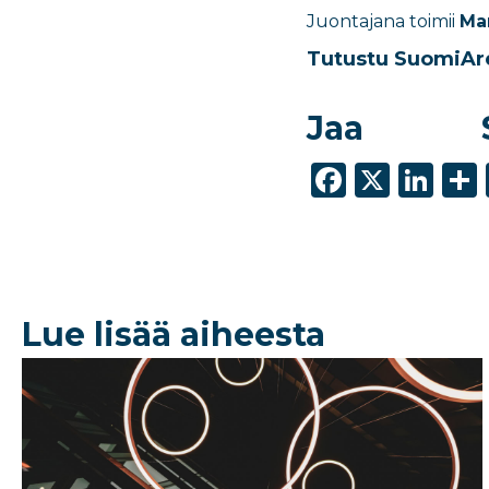
Juontajana toimii
Ma
Tutustu SuomiA
Jaa
F
X
Li
a
n
c
k
e
e
b
dI
Lue lisää aiheesta
o
n
o
k