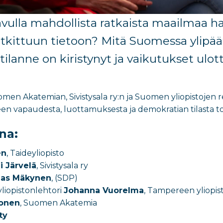
vulla mahdollista ratkaista maailmaa 
tkittuun tietoon? Mitä Suomessa ylipä
tilanne on kiristynyt ja vaikutukset ulo
n Akatemian, Sivistysala ry:n ja Suomen yliopistojen r
en vapaudesta, luottamuksesta ja demokratian tilasta tor
na:
én
, Taideyliopisto
i Järvelä
, Sivistysala ry
ias Mäkynen
, (SDP)
yliopistonlehtori
Johanna Vuorelma
, Tampereen yliopis
konen
, Suomen Akatemia
ty