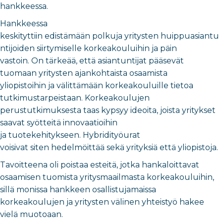
hankkeessa.
Hankkeessa
keskityttiin edistämään polkuja yritysten huippuasiantu
ntijoiden siirtymiselle korkeakouluihin ja päin
vastoin. On tärkeää, että asiantuntijat pääsevät
tuomaan yritysten ajankohtaista osaamista
yliopistoihin ja välittämään korkeakouluille tietoa
tutkimustarpeistaan. Korkeakoulujen
perustutkimuksesta taas kypsyy ideoita, joista yritykset
saavat syötteitä innovaatioihin
ja tuotekehitykseen. Hybridityöurat
voisivat siten hedelmöittää sekä yrityksiä että yliopistoja.
Tavoitteena oli poistaa esteitä, jotka hankaloittavat
osaamisen tuomista yritysmaailmasta korkeakouluihin,
sillä monissa hankkeen osallistujamaissa
korkeakoulujen ja yritysten välinen yhteistyö hakee
vielä muotoaan.