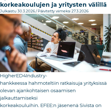
korkeakoulujen ja yritysten välillä
Julkaistu 30.3.2026
/
Päivitetty viimeksi 27.3.2026
HigherED4Industry-
hankkeessa
hahmoteltiin
ratkaisuja
yrityksissä
olevan ajankohtaisen osaamisen
jalkauttamiseksi
korkeakouluihin
.
EFEE:n
jäsenenä
Sivista
on