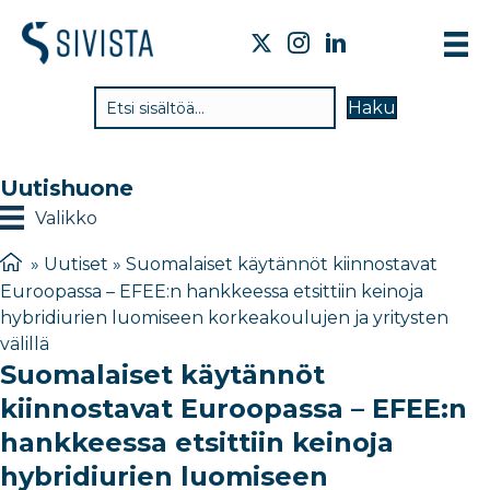
TI
Haku
VA
TY
Uutishuone
TI
Valikko
JÄ
»
Uutiset
»
Suomalaiset käytännöt kiinnostavat
Euroopassa – EFEE:n hankkeessa etsittiin keinoja
UU
hybridiurien luomiseen korkeakoulujen ja yritysten
välillä
YH
Suomalaiset käytännöt
kiinnostavat Euroopassa – EFEE:n
hankkeessa etsittiin keinoja
hybridiurien luomiseen