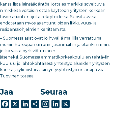
kansallista lainsäädäntöä, jotta esimerkiksi soveltuvia
nimikkeitä voitaisiin ottaa käyttöön yritysten korkean
tason asiantuntijoita rekrytoidessa. Suosituksissa
ehdotetaan myös asiantuntijoiden liikkuvuus- ja
residenssiohjelmien kehittämistä.
– Suomessa asiat ovat jo hyvällä mallilla verrattuna
moniin Euroopan unionin jäsenmaihin ja etenkin niihin,
jotka vasta pyrkivät unionin
jäseneksi. Suomessa ammattikorkeakoulujen tehtäviin
kuuluu jo lähtökohtaisesti yhteistyö alueiden yritysten
kanssa ja yliopistoissakin yritysyhteistyö on arkipäivää,
Tuovinen toteaa.
Jaa
Seuraa
F
X
Li
S
In
Li
X
a
n
h
st
n