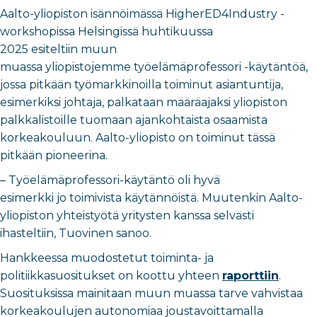
Aalto-yliopiston isännöimässä HigherED4Industry -
workshopissa Helsingissä huhtikuussa
2025 esiteltiin muun
muassa yliopistojemme työelämäprofessori -käytäntöä,
jossa pitkään työmarkkinoilla toiminut asiantuntija,
esimerkiksi johtaja, palkataan määräajaksi yliopiston
palkkalistoille tuomaan ajankohtaista osaamista
korkeakouluun. Aalto-yliopisto on toiminut tässä
pitkään pioneerina.
– Työelämäprofessori-käytäntö oli hyvä
esimerkki jo toimivista käytännöistä. Muutenkin Aalto-
yliopiston yhteistyötä yritysten kanssa selvästi
ihasteltiin, Tuovinen sanoo.
Hankkeessa muodostetut toiminta- ja
politiikkasuositukset on koottu yhteen
raporttiin
.
Suosituksissa mainitaan muun muassa tarve vahvistaa
korkeakoulujen autonomiaa joustavoittamalla