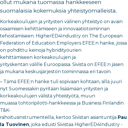
ollut mukana tuomassa hankkeeseen
suomalaisia kokemuksia yhteistyömalleista.
Korkeakoulujen ja yritysten välinen yhteistyö on avain
osaamisen kehittämiseen ja innovaatiotoiminnan
tehostamiseen. HigherED4Industry on The European
Federation of Education Employers EFEE:n hanke, jossa
on pohdittu keinoja hybridityöurien
kehittämiseen korkeakoulujen ja
yrityskentän välille Euroopassa. Sivista on EFEE:n jäsen
ja mukana keskusjärjestön toiminnassa eri tavoin.
– Tämä EFEE:n hanke tuli sopivaan kohtaan, sillä juuri
nyt Suomessakin pyritään lisäämään yritysten ja
korkeakoulujen välistä yhteistyötä, muun
muassa tohtoripilotti-hankkeessa ja Business Finlandin
T&K-
rahoitusinstrumenteilla, kertoo Sivistan asiantuntija
Pau
la Tuovinen
, joka edusti Sivistaa HigherED4Industry -