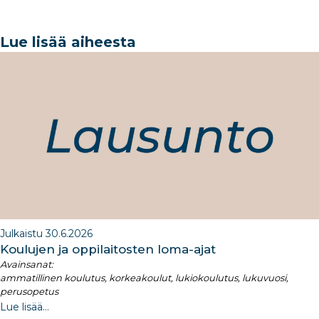
c
k
ar
a
k
e
e
e
g
e
Lue lisää aiheesta
b
dI
ra
dI
o
n
m
n
o
k
Julkaistu 30.6.2026
Koulujen ja oppilaitosten loma-ajat​
Avainsanat:
ammatillinen koulutus, korkeakoulut, lukiokoulutus, lukuvuosi,
perusopetus
Lue lisää...