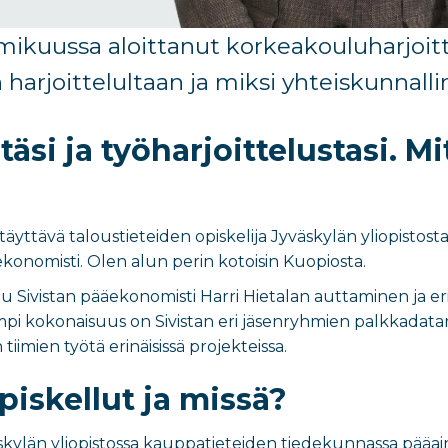
ikuussa aloittanut
korkeakouluharjoitt
 harjoittelultaan
ja
miksi yhteiskunnalli
täsi ja työharjoittelustasi. M
äyttävä taloustieteiden opiskelija Jyväskylän yliopistosta
ekonomisti. Olen alun perin kotoisin Kuopiosta.
 Sivistan pääekonomisti Harri Hietalan auttaminen ja eril
pi kokonaisuus on Sivistan eri jäsenryhmien palkkadatan 
iimien työtä erinäisissä projekteissa.
piskellut ja missä?
skylän yliopistossa kauppatieteiden tiedekunnassa pääaine