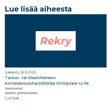
b
dI
Lue lisää aiheesta
o
n
o
k
Julkaistu 26.9.2025
Talous- tai tilastotieteen
korkeakouluharjoittelija Sivistysala ry:lle
Avainsanat:
tilastot, työharjoittelu
Lue lisää...