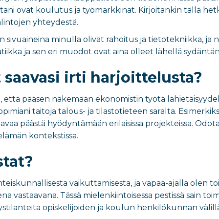
tani ovat koulutus ja työmarkkinat. Kirjoitankin tällä h
lintojen yhteydestä.
sivuaineina minulla olivat rahoitus ja tietotekniikka, ja 
ikka ja sen eri muodot ovat aina olleet lähellä sydäntän
 saavasi irti harjoittelusta?
itä, että pääsen näkemään ekonomistin työtä lähietäisyyd
imiani taitoja talous- ja tilastotieteen saralta. Esimerki
tavaa päästä hyödyntämään erilaisissa projekteissa. Odo
elämän kontekstissa.
stat?
teiskunnallisesta vaikuttamisesta, ja vapaa-ajalla olen 
na vastaavana. Tässä mielenkiintoisessa pestissä sain toim
yystilanteita opiskelijoiden ja koulun henkilökunnan välill