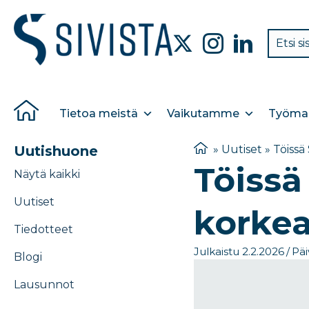
Tietoa meistä
Vaikutamme
Työmar
Uutishuone
»
Uutiset
»
Töissä 
Töissä
Näytä kaikki
Uutiset
korkea
Tiedotteet
Julkaistu 2.2.2026
/
Päi
Blogi
Lausunnot