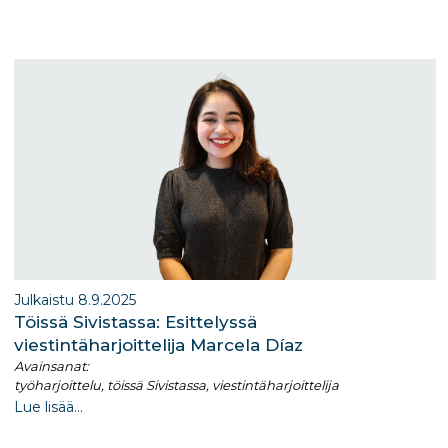
ra
dI
m
n
Julkaistu 8.9.2025
Töissä Sivistassa: Esittelyssä
viestintäharjoittelija Marcela Díaz
Avainsanat:
työharjoittelu, töissä Sivistassa, viestintäharjoittelija
Lue lisää...