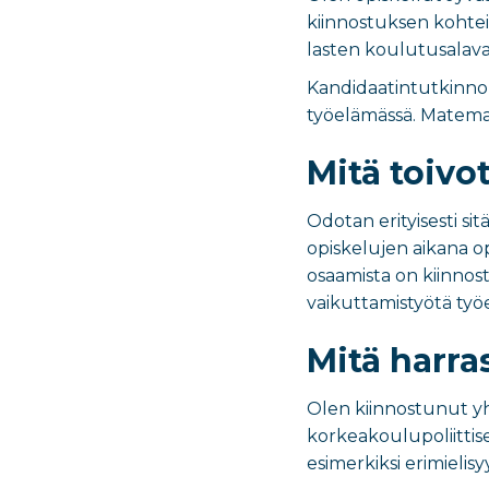
kiinnostuksen kohtei
lasten koulutusalava
Kandidaatintutkinnon 
työelämässä. Matemati
Mitä toivot
Odotan erityisesti s
opiskelujen aikana opp
osaamista on kiinnos
vaikuttamistyötä työ
Mitä harra
Olen kiinnostunut yh
korkeakoulupoliittise
esimerkiksi erimielis