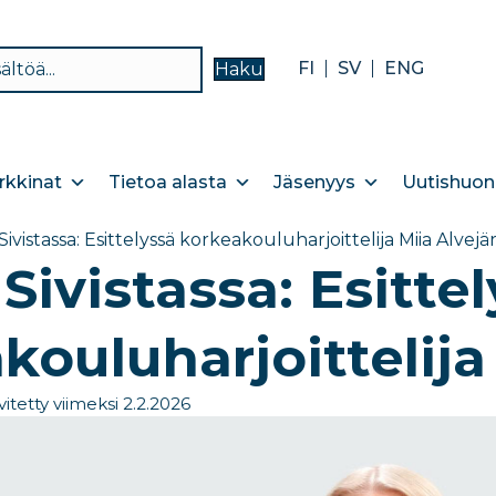
FI
SV
ENG
Haku
kkinat
Tietoa alasta
Jäsenyys
Uutishuon
Sivistassa: Esittelyssä korkeakouluharjoittelija Miia Alvejär
 Sivistassa: Esitte
kouluharjoittelija
vitetty viimeksi 2.2.2026