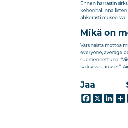
Ennen harrastin sirku
kehonhallinnallisten 
ahkerasti museoissa – 
Mikä on m
Varsinaista mottoa min
everyone, average pe
suomennettuna: “Viisaa
kaikki vastaukset”. A
Jaa
F
X
Li
a
n
c
k
e
e