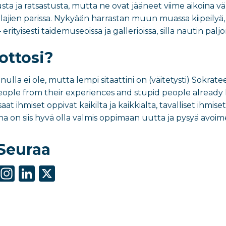
sta ja ratsastusta, mutta ne ovat jääneet viime aikoina 
lajien parissa. Nykyään harrastan muun muassa kiipeilyä, su
erityisesti taidemuseoissa ja gallerioissa, sillä nautin pal
ottosi?
ulla ei ole, mutta lempi sitaattini on (väitetysti) Sokrate
ople from their experiences and stupid people already h
t ihmiset oppivat kaikilta ja kaikkialta, tavalliset ihmise
ina on siis hyvä olla valmis oppimaan uutta ja pysyä avoime
Seuraa
S
In
Li
X
h
st
n
ar
a
k
e
g
e