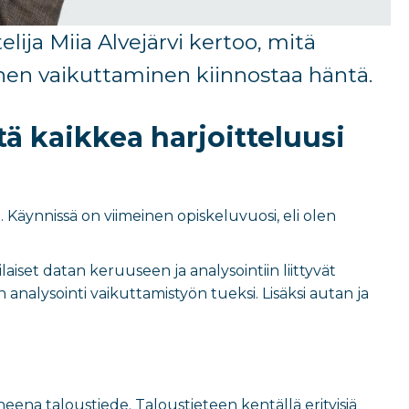
elija Miia
Al
vejär
vi
kertoo,
mitä
nen vaikuttaminen kiinnostaa häntä.
itä kaikkea harjoitteluusi
. Käynnissä on viimeinen opiskeluvuosi, eli olen
aiset datan keruuseen ja analysointiin liittyvät
analysointi vaikuttamistyön tueksi. Lisäksi autan ja
ena taloustiede. Taloustieteen kentällä erityisiä