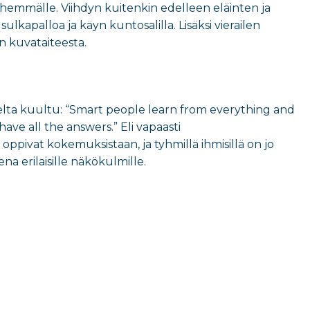
vähemmälle. Viihdyn kuitenkin edelleen eläinten ja
lkapalloa ja käyn kuntosalilla. Lisäksi vierailen
jon kuvataiteesta.
elta kuultu: “
Smart people learn from everything and
ave all the answers.” Eli
vapaasti
t oppivat kokemuksistaan, ja tyhmillä ihmisillä on jo
na erilaisille näkökulmille.