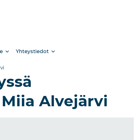
e
Yhteystiedot
vi
lyssä
 Miia Alvejärvi