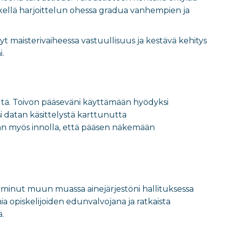
etkellä harjoittelun ohessa gradua vanhempien ja
nyt maisterivaiheessa vastuullisuus ja kestävä kehitys
i.
eltä. Toivon pääseväni käyttämään hyödyksi
ksi datan käsittelystä karttunutta
tan myös innolla, että pääsen näkemään
toiminut muun muassa ainejärjestöni hallituksessa
ia opiskelijoiden edunvalvojana ja ratkaista
ä.