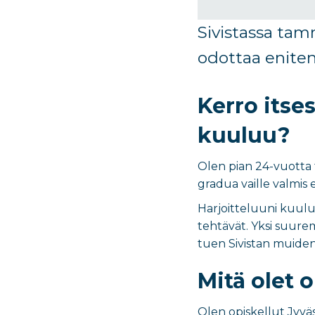
Sivistassa
tamm
odottaa eniten
Kerro itses
kuuluu?
Olen pian 24-vuotta t
gradua vaille valmis 
Harjoitteluuni kuuluu
tehtävät. Yksi suurem
tuen Sivistan muiden t
Mitä olet o
Olen opiskellut Jyvä