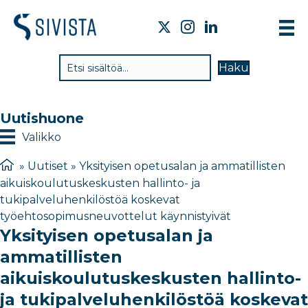
TI
Haku
VA
TY
Uutishuone
TI
Valikko
JÄ
»
Uutiset
»
Yksityisen opetusalan ja ammatillisten
aikuiskoulutuskeskusten hallinto- ja
UU
tukipalveluhenkilöstöä koskevat
työehtosopimusneuvottelut käynnistyivät
YH
Yksityisen opetusalan ja
ammatillisten
aikuiskoulutuskeskusten hallinto-
ja tukipalveluhenkilöstöä koskevat