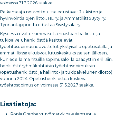
voimassa 31.3.2026 saakka.
Palkansaajia neuvotteluissa edustavat Julkisten ja
hyvinvointialojen liitto JHL ry. ja Ammattiliitto Jyty ry.
Työnantajapuolta edustaa Sivistysala ry.
Kyseessä ovat ensimmäiset ainoastaan hallinto- ja
tukipalveluhenkilöstöä käsittelevät
työehtosopimusneuvottelut yksityisellä opetusalalla ja
ammatillisissa aikuiskoulutuskeskuksissa sen jälkeen,
kun edellä mainituilla sopimusaloilla päädyttiin erillisiin,
henkilöstöryhmäkohtaisiin työehtosopimuksiin
(opetushenkilöstö ja hallinto- ja tukipalveluhenkilöstö)
vuonna 2024. Opetushenkilöstöä koskeva
työehtosopimus on voimassa 31.3.2027 saakka.
Lisätietoja:
Ronja Granberg, työmarkkina-asiantuntija