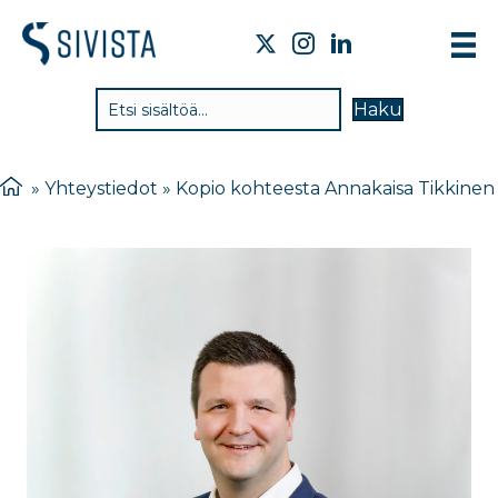
TI
Haku
VA
TY
»
Yhteystiedot
»
Kopio kohteesta Annakaisa Tikkinen
TI
JÄ
UU
YH