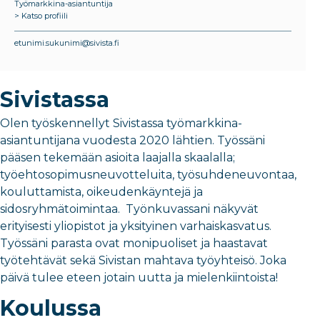
Työmarkkina-asiantuntija
> Katso profiili
etunimi.sukunimi@sivista.fi
Sivistassa
Olen työskennellyt Sivistassa työmarkkina-
asiantuntijana vuodesta 2020 lähtien. Työssäni
pääsen tekemään asioita laajalla skaalalla;
työehtosopimusneuvotteluita, työsuhdeneuvontaa,
kouluttamista, oikeudenkäyntejä ja
sidosryhmätoimintaa. Työnkuvassani näkyvät
erityisesti yliopistot ja yksityinen varhaiskasvatus.
Työssäni parasta ovat monipuoliset ja haastavat
työtehtävät sekä Sivistan mahtava työyhteisö. Joka
päivä tulee eteen jotain uutta ja mielenkiintoista!
Koulussa