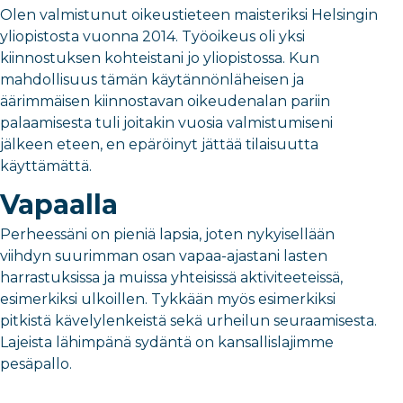
Olen valmistunut oikeustieteen maisteriksi Helsingin
yliopistosta vuonna 2014. Työoikeus oli yksi
kiinnostuksen kohteistani jo yliopistossa. Kun
mahdollisuus tämän käytännönläheisen ja
äärimmäisen kiinnostavan oikeudenalan pariin
palaamisesta tuli joitakin vuosia valmistumiseni
jälkeen eteen, en epäröinyt jättää tilaisuutta
käyttämättä.
Vapaalla
Perheessäni on pieniä lapsia, joten nykyisellään
viihdyn suurimman osan vapaa-ajastani lasten
harrastuksissa ja muissa yhteisissä aktiviteeteissä,
esimerkiksi ulkoillen. Tykkään myös esimerkiksi
pitkistä kävelylenkeistä sekä urheilun seuraamisesta.
Lajeista lähimpänä sydäntä on kansallislajimme
pesäpallo.