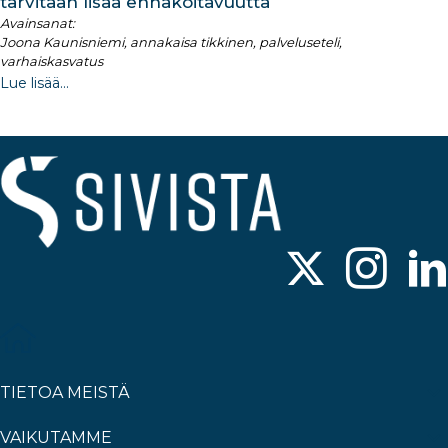
tarvitaan lisää ennakoitavuutta
Avainsanat:
Joona Kaunisniemi, annakaisa tikkinen, palveluseteli,
varhaiskasvatus
Lue lisää...
TIETOA MEISTÄ
VAIKUTAMME