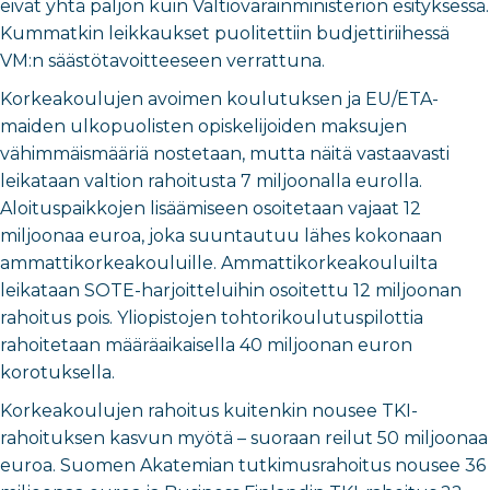
eivät yhtä paljon kuin Valtiovarainministeriön esityksessä.
Kummatkin leikkaukset puolitettiin budjettiriihessä
VM:n säästötavoitteeseen verrattuna.
Korkeakoulujen avoimen koulutuksen ja EU/ETA-
maiden ulkopuolisten opiskelijoiden maksujen
vähimmäismääriä nostetaan, mutta näitä vastaavasti
leikataan valtion rahoitusta 7 miljoonalla eurolla.
Aloituspaikkojen lisäämiseen osoitetaan vajaat 12
miljoonaa euroa, joka suuntautuu lähes kokonaan
ammattikorkeakouluille. Ammattikorkeakouluilta
leikataan SOTE-harjoitteluihin osoitettu 12 miljoonan
rahoitus pois. Yliopistojen tohtorikoulutuspilottia
rahoitetaan määräaikaisella 40 miljoonan euron
korotuksella.
Korkeakoulujen rahoitus kuitenkin nousee TKI-
rahoituksen kasvun myötä – suoraan reilut 50 miljoonaa
euroa. Suomen Akatemian tutkimusrahoitus nousee 36