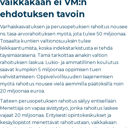
vaikkakaan ei VM:n
ehdotuksen tavoin
Varhaiskasvatuksen ja perusopetuksen rahoitus nousee
ns. tasa-arvorahoituksen myötä, jota tulee 50 miljoonaa.
Toisaalta kuntien valtionosuuksiin tulee
leikkaantumista, koska indeksitarkistusta ei tehdä
täysimääräisenä. Tämä tarkoittaa ainakin valtion
rahoituksen laskua. Lukio- ja ammatillinen koulutus
saavat kumpikin 5 miljoonaa oppimisen tuen
vahvistamiseen. Oppivelvollisuuden laajenemisen
myötä rahoitus nousee vielä aiemmilla päätöksillä noin
20 miljoonaa euroa.
Taiteen perusopetuksen rahoitus säilyy entisellään.
Menettäjä on vapaa sivistystyö, jonka rahoitus laskee
vajaat 20 miljoonaa. Erityisesti opintokeskukset ja
kesäyliopistot menettävät rahoitustaan, vaikkakaan