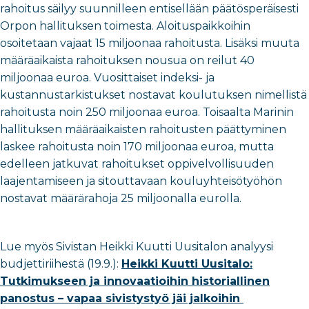
rahoitus säilyy suunnilleen entisellään päätösperäisesti
Orpon hallituksen toimesta. Aloituspaikkoihin
osoitetaan vajaat 15 miljoonaa rahoitusta. Lisäksi muuta
määräaikaista rahoituksen nousua on reilut 40
miljoonaa euroa. Vuosittaiset indeksi- ja
kustannustarkistukset nostavat koulutuksen nimellistä
rahoitusta noin 250 miljoonaa euroa. Toisaalta Marinin
hallituksen määräaikaisten rahoitusten päättyminen
laskee rahoitusta noin 170 miljoonaa euroa, mutta
edelleen jatkuvat rahoitukset oppivelvollisuuden
laajentamiseen ja sitouttavaan kouluyhteisötyöhön
nostavat määrärahoja 25 miljoonalla eurolla.
Lue myös Sivistan Heikki Kuutti Uusitalon analyysi
budjettiriihestä (19.9.):
Heikki Kuutti Uusitalo:
Tutkimukseen ja innovaatioihin historiallinen
panostus – vapaa sivistystyö jäi jalkoihin