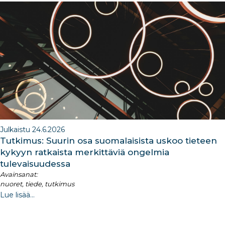
b
dI
ra
dI
o
n
m
n
o
k
Julkaistu 24.6.2026
Tutkimus: Suurin osa suomalaisista uskoo tieteen
kykyyn ratkaista merkittäviä ongelmia
tulevaisuudessa
Avainsanat:
nuoret, tiede, tutkimus
Lue lisää...