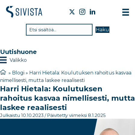
TI
Haku
VA
TY
Uutishuone
TI
Valikko
JÄ
»
Blogi
»
Harri Hietala: Koulutuksen rahoitus kasvaa
nimellisesti, mutta laskee reaalisesti
UU
Harri Hietala: Koulutuksen
YH
rahoitus kasvaa nimellisesti, mutta
laskee reaalisesti
Julkaistu 10.10.2023
/
Päivitetty viimeksi 8.1.2025