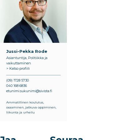
Jussi-Pekka Rode
Asiantuntija, Politiikka ja
vaikuttaminen
> Katso profiili
(09) 1728 5730
040 168 6836
etunimi.sukunimi@sivista.fi
Ammatillinen koulutus,
osaaminen, jatkuva oppiminen,
liikunta ja urheilu