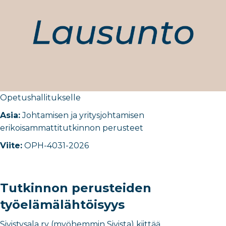
Opetushallitukselle
Asia:
Johtamisen ja yritysjohtamisen
erikoisammattitutkinnon perusteet
Viite:
OPH-4031-2026
Tutkinnon perusteiden
työelämälähtöisyys
Sivistysala ry (myöhemmin Sivista) kiittää