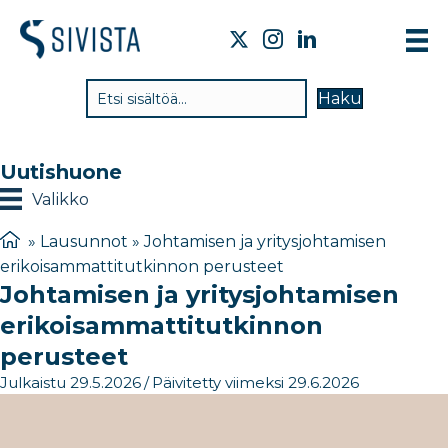
TI
Haku
VA
TY
Uutishuone
TI
Valikko
JÄ
»
Lausunnot
»
Johtamisen ja yritysjohtamisen
erikoisammattitutkinnon perusteet
UU
Johtamisen ja yritysjohtamisen
YH
erikoisammattitutkinnon
perusteet
Julkaistu 29.5.2026
/
Päivitetty viimeksi 29.6.2026