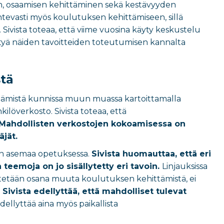
n, osaamisen kehittäminen sekä kestävyyden
ontevasti myös koulutuksen kehittämiseen, sillä
Sivista toteaa, että viime vuosina käyty keskustelu
äytyä näiden tavoitteiden toteutumisen kannalta
tä
tämistä kunnissa muun muassa kartoittamalla
löverkosto. Sivista toteaa, että
Mahdollisten verkostojen kokoamisessa on
äjät.
on asemaa opetuksessa.
Sivista huomauttaa, että eri
emoja on jo sisällytetty eri tavoin.
Linjauksissa
stetään osana muuta koulutuksen kehittämistä, ei
 Sivista edellyttää, että mahdolliset tulevat
dellyttää aina myös paikallista