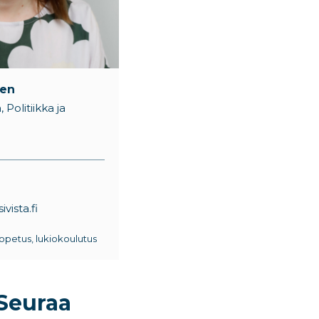
nen
 Politiikka ja
vista.fi
opetus, lukiokoulutus
Seuraa