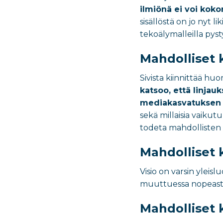
ilmiönä ei voi koko
sisällöstä on jo nyt l
tekoälymalleilla pys
Mahdolliset 
Sivista kiinnittää hu
katsoo, että linjau
mediakasvatuksen
sekä millaisia vaikutu
todeta mahdollisten
Mahdolliset 
Visio on varsin ylei
muuttuessa nopeasti. 
Mahdolliset 