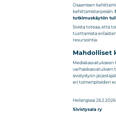
Osaamisen kehittämis
kehittämistarpeisiin.
tutkimuskäytön tuli
Sivista toteaa, että t
tuottamista erilaist
resursointia.
Mahdolliset 
Mediakasvatukseen lii
varhaiskasvatuksen t
sivistystyön järjestäjät
eri toimenpiteiden ed
Helsingissä 26.2.2026
Sivistysala ry