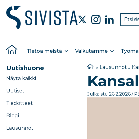
Tietoa meistä
Vaikutamme
Työmar
Uutishuone
»
Lausunnot
»
Ka
Kansal
Näytä kaikki
Uutiset
Julkaistu 26.2.2026
/
Pä
Tiedotteet
Blogi
Lausunnot