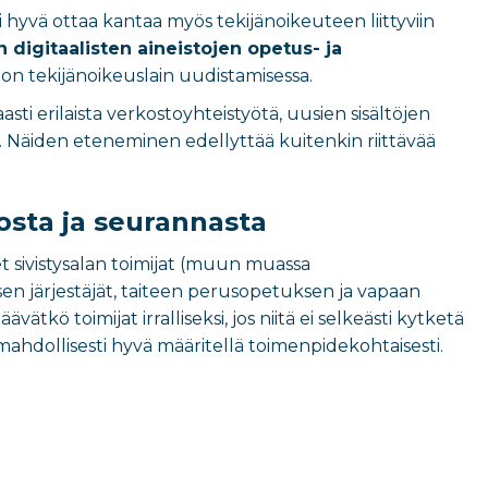
hyvä ottaa kantaa myös tekijänoikeuteen liittyviin
n digitaalisten aineistojen opetus- ja
n tekijänoikeuslain uudistamisessa.
asti erilaista verkostoyhteistyötä, uusien sisältöjen
. Näiden eteneminen edellyttää kuitenkin riittävää
sta ja seurannasta
et sivistysalan toimijat (muun muassa
en järjestäjät, taiteen perusopetuksen ja vapaan
 jäävätkö toimijat irralliseksi, jos niitä ei selkeästi kytketä
mahdollisesti hyvä määritellä toimenpidekohtaisesti.