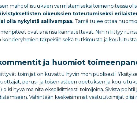
en mahdollisuuksien varmistamiseksi toimenpiteissä olisi 
Sivistyksellisten oikeuksien toteutumiseksi erilaiste
si olla nykyistä sallivampaa.
Tämä tulee ottaa huomioo
oimenpiteet ovat sinänsä kannatettavat. Niihin liittyy runsa
en kohderyhmien tarpeisiin sekä tutkimusta ja koulutusta
kommentit ja huomiot toimeenpano
ttyvät toimijat on kuvattu hyvin monipuolisesti. Yksityis
uottajat, perus- ja toisen asteen opetuksen ja koulutuks
) olisi hyvä mainita eksplisiittisesti toimijoina. Sivista pohtii
istämiseen. Vähintään keskeisimmät vastuutoimijat olisi 