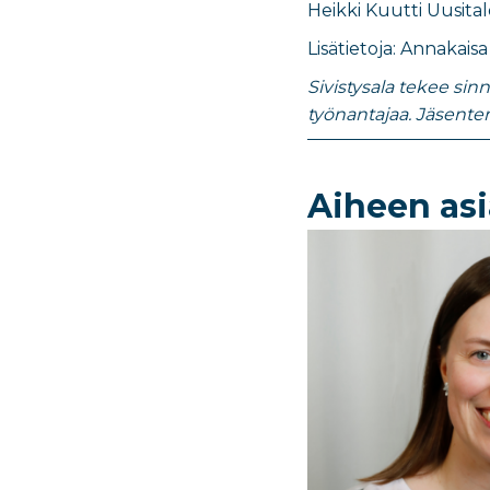
Heikki Kuutti Uusitalo
Lisätietoja: Annakais
Sivistysala tekee sin
työnantajaa. Jäsente
Aiheen asi