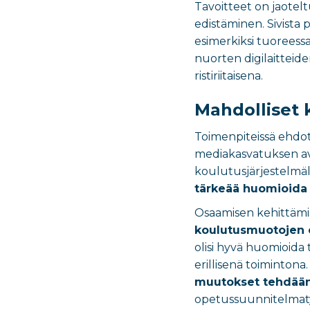
Tavoitteet on jaote
edistäminen. Sivista 
esimerkiksi tuoreess
nuorten digilaitteide
ristiriitaisena.
Mahdolliset 
Toimenpiteissä ehdo
mediakasvatuksen ava
koulutusjärjestelmä
tärkeää huomioida k
Osaamisen kehittämi
koulutusmuotojen o
olisi hyvä huomioida
erillisenä toimintona
muutokset tehdään 
opetussuunnitelmat