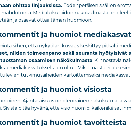
naan ohittaa linjauksissa.
Todenperäisen sisällön erot
iki mahdotonta. Medialukutaidon näkökulmasta on oleellista,
tytään ja osaavat ottaa tämän huomioon.
kommentit ja huomiot mediakasvat
omiota siihen, että nykytilan kuvaus keskittyy pitkälti me
kset, niiden toimeenpano sekä seuranta hyötyisivät si
 tuottaman osaamisen näkökulmasta
. Kiinnostavia n
ksia mediakasvatuksella on ollut. Mikäli näistä ei ole esime
 tulevien tutkimusaiheiden kartoittamiseksi mediakasva
kommentit ja huomiot visiosta
sluontoinen. Ajantasaisuus on olennainen näkökulma ja va
Sivista pitää hyvänä, että visio huomioi kaikenikäiset ihm
kommentit ja huomiot tavoitteista