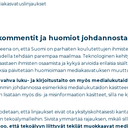
iakasvatuslinjaukset
 kommentit ja huomiot johdannosta
itteena on, että Suomi on parhaiten koulutettujen ihmiste
udella tehdään parempaa maailmaa. Teknologinen kehitys 
aen ihmisten osaamista ja kykyä arvioida erilaisia sisältöjä
ksia päivitetään huomioimaan mediakasvatuksen muuttu
ä vahva luku- ja kirjoitustaito on myös medialukutai
vimmin johdannossa esimerkiksi medialukutaidon käsitteen
lisätään myös dis- ja misinformaation käsitteet, sillä ne
etaan, että linjaukset eivät ota yksityiskohtaisesti kantaa
n tekoälymalleihin. Sivista ymmärtää rajauksen, mikäli sill
soo, että tekoälyyn liittyvät tekijät muokkaavat med