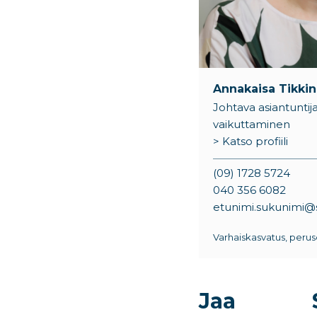
Annakaisa Tikki
Johtava asiantuntija,
vaikuttaminen
> Katso profiili
(09) 1728 5724
040 356 6082
etunimi.sukunimi@si
Varhaiskasvatus, perus
Jaa