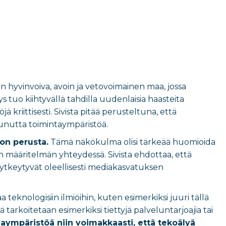
n hyvinvoiva, avoin ja vetovoimainen maa, jossa
tuo kiihtyvällä tahdilla uudenlaisia haasteita
 kriittisesti. Sivista pitää perusteltuna, että
nutta toimintaympäristöä.
don perusta.
Tämä näkökulma olisi tärkeää huomioida
 määritelmän yhteydessä. Sivista ehdottaa, että
 kytkeytyvät oleellisesti mediakasvatuksen
 teknologisiin ilmiöihin, kuten esimerkiksi juuri tällä
ä tarkoitetaan esimerkiksi tiettyjä palveluntarjoajia tai
iaympäristöä niin voimakkaasti, että tekoälyä