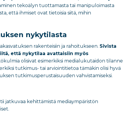
taminen tekoälyn tuottamasta tai manipuloimasta
 että ihmiset ovat tietoisia siitä, mihin
uksen nykytilasta
diakasvatuksen rakenteisiin ja rahoitukseen.
Sivista
itä, että nykytilaa avattaisiin myös
äkökulmia olisivat esimerkiksi medialukutaidon tilanne
rkiksi tutkimus- tai arviointitietoa tämäkin olisi hyvä
tuksen tutkimusperustaisuuden vahvistamiseksi.
atii jatkuvaa kehittämistä mediaympäristön
iset.