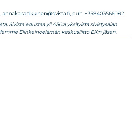
en, annakaisa.tikkinen@sivista.fi, puh. +358403566082
 Sivista edustaa yli 450:a yksityistä sivistysalan
lemme Elinkeinoelämän keskusliitto EK:n jäsen.