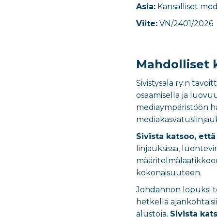
Asia:
Kansalliset med
Viite:
VN/2401/2026
Mahdolliset
Sivistysala ry:n tavo
osaamisella ja luovu
mediaympäristöön haast
mediakasvatuslinjau
Sivista katsoo, ett
linjauksissa, luonte
määritelmälaatikkoon 
kokonaisuuteen.
Johdannon lopuksi tod
hetkellä ajankohtaisii
alustoja.
Sivista kat