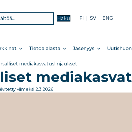
FI
SV
ENG
Haku
kkinat
Tietoa alasta
Jäsenyys
Uutishuon
nsalliset mediakasvatuslinjaukset
liset mediakasvat
ivitetty viimeksi 2.3.2026