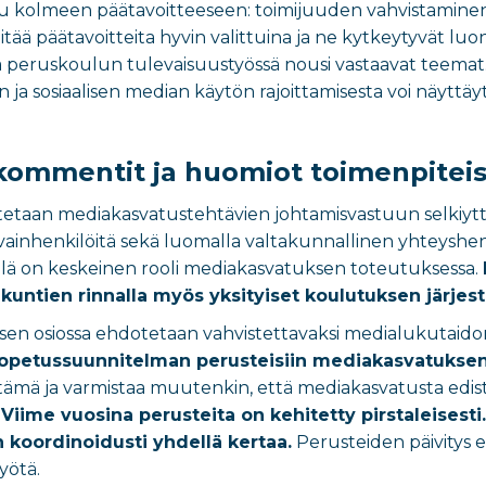
ltu kolmeen päätavoitteeseen: toimijuuden vahvistamine
pitää päätavoitteita hyvin valittuina ja ne kytkeytyvät lu
a peruskoulun tulevaisuustyössä nousi vastaavat teemat. 
n ja sosiaalisen median käytön rajoittamisesta voi näytt
kommentit ja huomiot toimenpiteis
tetaan mediakasvatustehtävien johtamisvastuun selkiyt
inhenkilöitä sekä luomalla valtakunnallinen yhteyshenki
llä on keskeinen rooli mediakasvatuksen toteutuksessa.
untien rinnalla myös yksityiset koulutuksen järjest
sen osiossa ehdotetaan vahvistettavaksi medialukutaid
petussuunnitelman perusteisiin mediakasvatuksen te
 tämä ja varmistaa muutenkin, että mediakasvatusta edi
.
Viime vuosina perusteita on kehitetty pirstaleisesti.
koordinoidusti yhdellä kertaa.
Perusteiden päivitys e
yötä.