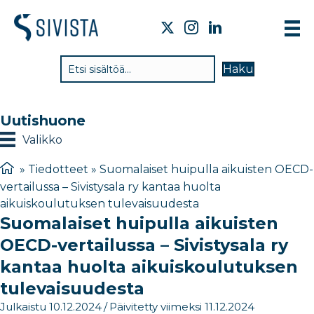
T
Haku
V
T
Uutishuone
T
Valikko
J
»
Tiedotteet
»
Suomalaiset huipulla aikuisten OECD-
vertailussa – Sivistysala ry kantaa huolta
U
aikuiskoulutuksen tulevaisuudesta
Suomalaiset huipulla aikuisten
Y
OECD-vertailussa – Sivistysala ry
kantaa huolta aikuiskoulutuksen
tulevaisuudesta
Julkaistu 10.12.2024
/
Päivitetty viimeksi 11.12.2024