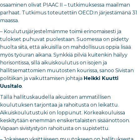
osaaminen olivat PIAAC II – tutkimuksessa maailman
parhaat. Tutkimus toteutettiin OECD:n järjestämänä 31
maassa.
– Koulutusjärjestelmämme toimii erinomaisesti ja
tulokset puhuvat puolestaan. Suomessa on pidetty
huolta siitä, että aikuisilla on mahdollisuus oppia lisää
myös työuran aikana. Synkkiä pilviä kuitenkin häilyy
horisontissa, sillä aikuiskoulutus on isojen ja
hallitsemattomien muutosten kourissa, sanoo Sivistan
politiikan ja vaikuttamisen johtaja
Heikki Kuutti
Uusitalo
.
Tällä hallituskaudella aikuisten ammatillisen
koulutuksen tarjontaa ja rahoitusta on leikattu.
Aikuiskoulutustuki on loppunut. Korkeakouluissa
keskitytään enemmän ensikertalaisten sisäänottoon.
Vapaan sivistystyön rahoitusta on supistettu.
– Jokaiseen yksittäiseen muutokseen on hallituksesta