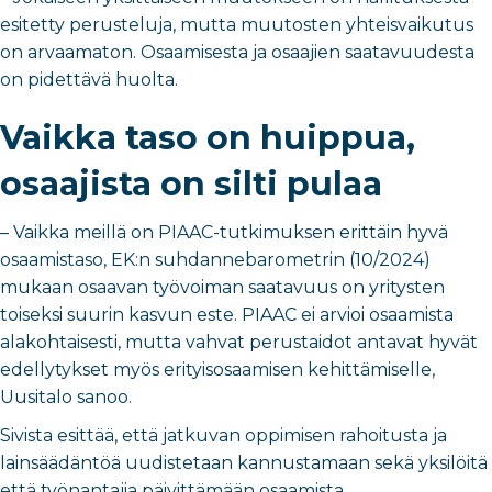
esitetty perusteluja, mutta muutosten yhteisvaikutus
on arvaamaton. Osaamisesta ja osaajien saatavuudesta
on pidettävä huolta.
Vaikka taso on huippua,
osaajista on silti pulaa
– Vaikka meillä on PIAAC-tutkimuksen erittäin hyvä
osaamistaso, EK:n suhdannebarometrin (10/2024)
mukaan osaavan työvoiman saatavuus on yritysten
toiseksi suurin kasvun este. PIAAC ei arvioi osaamista
alakohtaisesti, mutta vahvat perustaidot antavat hyvät
edellytykset myös erityisosaamisen kehittämiselle,
Uusitalo sanoo.
Sivista esittää, että jatkuvan oppimisen rahoitusta ja
lainsäädäntöä uudistetaan kannustamaan sekä yksilöitä
että työnantajia päivittämään osaamista