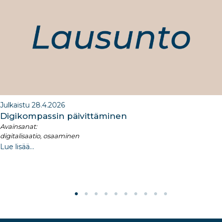
o
n
m
n
o
k
Julkaistu 28.4.2026
Digikompassin päivittäminen
Avainsanat:
digitalisaatio, osaaminen
Lue lisää...