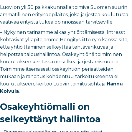
Luovi on yli 30 paikkakunnalla toimiva Suomen suurin
ammatillinen erityisoppilaitos, joka järjestää koulutusta
vaativaa erityistä tukea opinnoissaan tarvitseville.
– Nykyinen tarinamme alkaa yhtiöittämisestä. Intressit
kohtasivat ylläpitäjämme Hengitysliitto ry:n kanssa siitä,
että yhtiöittäminen selkeyttää tehtävänkuvaa ja
helpottaa taloushallintoa. Osakeyhtiönä toimiminen
koulutuksen kentässä on selkeä järjestämismuoto.
Toimimme itsenäisesti osakeyhtiön periaatteiden
mukaan ja rahoitus kohdentuu tarkoitukseensa eli
koulutukseen, kertoo Luovin toimitusjohtaja
Hannu
Koivula
.
Osakeyhtiömalli on
selkeyttänyt hallintoa