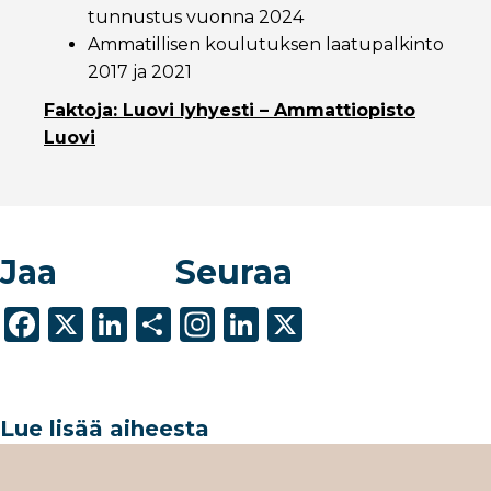
tunnustus vuonna 2024
Ammatillisen koulutuksen laatupalkinto
2017 ja 2021
Faktoja: Luovi lyhyesti – Ammattiopisto
Luovi
Jaa
Seuraa
F
X
Li
S
In
Li
X
a
n
h
st
n
c
k
ar
a
k
e
e
e
g
e
Lue lisää aiheesta
b
dI
ra
dI