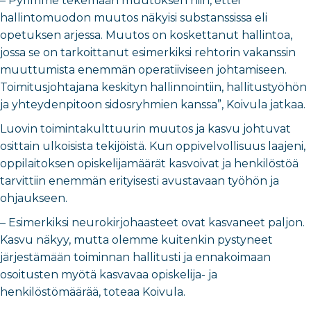
– Pyrimme tekemään muutoksen niin, ettei
hallintomuodon muutos näkyisi substanssissa eli
opetuksen arjessa. Muutos on koskettanut hallintoa,
jossa se on tarkoittanut esimerkiksi rehtorin vakanssin
muuttumista enemmän operatiiviseen johtamiseen.
Toimitusjohtajana keskityn hallinnointiin, hallitustyöhön
ja yhteydenpitoon sidosryhmien kanssa”, Koivula jatkaa.
Luovin toimintakulttuurin muutos ja kasvu johtuvat
osittain ulkoisista tekijöistä. Kun oppivelvollisuus laajeni,
oppilaitoksen opiskelijamäärät kasvoivat ja henkilöstöä
tarvittiin enemmän erityisesti avustavaan työhön ja
ohjaukseen.
– Esimerkiksi neurokirjohaasteet ovat kasvaneet paljon.
Kasvu näkyy, mutta olemme kuitenkin pystyneet
järjestämään toiminnan hallitusti ja ennakoimaan
osoitusten myötä kasvavaa opiskelija- ja
henkilöstömäärää, toteaa Koivula.