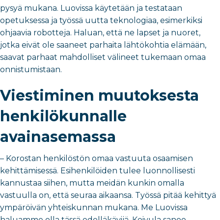
pysyä mukana. Luovissa käytetään ja testataan
opetuksessa ja työssä uutta teknologiaa, esimerkiksi
ohjaavia robotteja. Haluan, että ne lapset ja nuoret,
jotka eivät ole saaneet parhaita lähtökohtia elämään,
saavat parhaat mahdolliset välineet tukemaan omaa
onnistumistaan.
Viestiminen muutoksesta
henkilökunnalle
avainasemassa
– Korostan henkilöstön omaa vastuuta osaamisen
kehittämisessä. Esihenkilöiden tulee luonnollisesti
kannustaa siihen, mutta meidän kunkin omalla
vastuulla on, että seuraa aikaansa. Työssä pitää kehittyä
ympäröivän yhteiskunnan mukana. Me Luovissa
haluamme olla tässä edelläkävijä, Koivula sanoo.