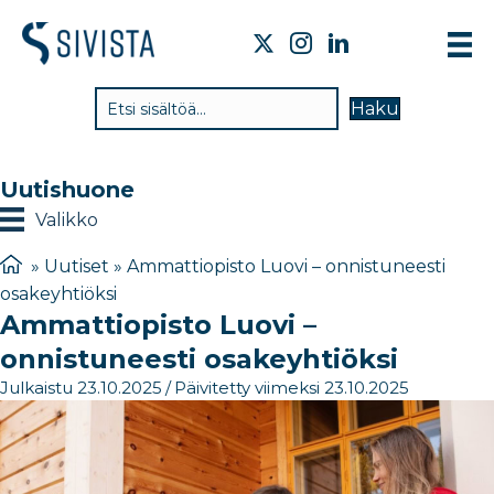
TI
Haku
VA
TY
Uutishuone
TI
Valikko
JÄ
»
Uutiset
»
Ammattiopisto Luovi – onnistuneesti
osakeyhtiöksi
UU
Ammattiopisto Luovi –
YH
onnistuneesti osakeyhtiöksi
Julkaistu 23.10.2025
/
Päivitetty viimeksi 23.10.2025