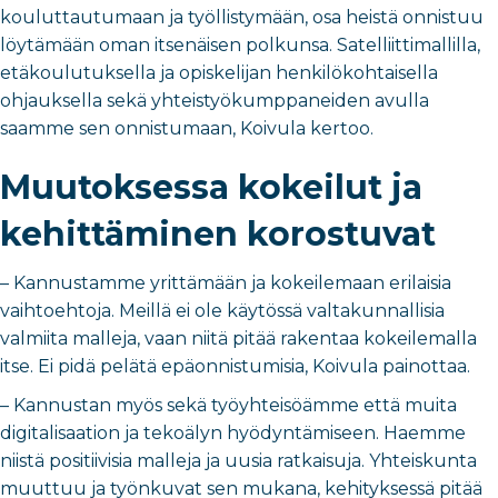
kouluttautumaan ja työllistymään, osa heistä onnistuu
löytämään oman itsenäisen polkunsa. Satelliittimallilla,
etäkoulutuksella ja opiskelijan henkilökohtaisella
ohjauksella sekä yhteistyökumppaneiden avulla
saamme sen onnistumaan, Koivula kertoo.
Muutoksessa kokeilut ja
kehittäminen korostuvat
– Kannustamme yrittämään ja kokeilemaan erilaisia
vaihtoehtoja. Meillä ei ole käytössä valtakunnallisia
valmiita malleja, vaan niitä pitää rakentaa kokeilemalla
itse. Ei pidä pelätä epäonnistumisia, Koivula painottaa.
– Kannustan myös sekä työyhteisöämme että muita
digitalisaation ja tekoälyn hyödyntämiseen. Haemme
niistä positiivisia malleja ja uusia ratkaisuja. Yhteiskunta
muuttuu ja työnkuvat sen mukana, kehityksessä pitää