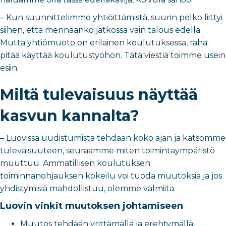
– Kun suunnittelimme yhtiöittämistä, suurin pelko liittyi
siihen, että mennäänkö jatkossa vain talous edellä.
Mutta yhtiömuoto on erilainen koulutuksessa, raha
pitää käyttää koulutustyöhön. Tätä viestiä toimme usein
esiin.
Miltä tulevaisuus näyttää
kasvun kannalta?
– Luovissa uudistumista tehdään koko ajan ja katsomme
tulevaisuuteen, seuraamme miten toimintaympäristö
muuttuu. Ammatillisen koulutuksen
toiminnanohjauksen kokeilu voi tuoda muutoksia ja jos
yhdistymisiä mahdollistuu, olemme valmiita.
Luovin vinkit muutoksen johtamiseen
Muutos tehdään yrittämällä ja erehtymällä,