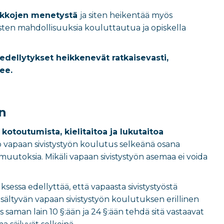
aikkojen menetystä
ja siten heikentää myös
ten mahdollisuuksia kouluttautua ja opiskella
edellytykset heikkenevät ratkaisevasti,
ee.
n
kotoutumista, kielitaitoa ja lukutaitoa
ykö vapaan sivistystyön koulutus selkeänä osana
muutoksia. Mikäli vapaan sivistystyön asemaa ei voida
ssa edellyttää, että vapaasta sivistystyöstä
ältyvän vapaan sivistystyön koulutuksen erillinen
saman lain 10 §:ään ja 24 §:ään tehdä sitä vastaavat