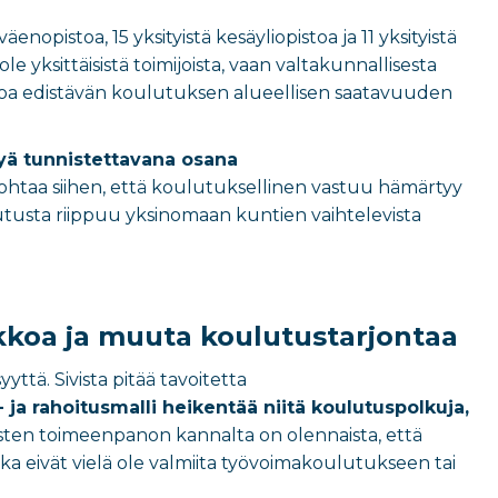
nopistoa, 15 yksityistä kesäyliopistoa ja 11 yksityistä
e yksittäisistä toimijoista, vaan valtakunnallisesta
aitoa edistävän koulutuksen alueellisen saatavuuden
lyä tunnistettavana osana
johtaa siihen, että koulutuksellinen vastuu hämärtyy
ulutusta riippuu yksinomaan kuntien vaihtelevista
rkkoa ja muuta koulutustarjontaa
ttä. Sivista pitää tavoitetta
- ja rahoitusmalli heikentää niitä koulutuspolkuja,
sten toimeenpanon kannalta on olennaista, että
otka eivät vielä ole valmiita työvoimakoulutukseen tai