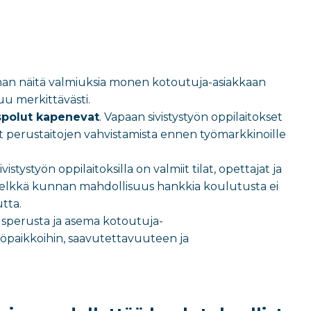
lman näitä valmiuksia monen kotoutuja-asiakkaan
uu merkittävästi.
uspolut kapenevat
. Vapaan sivistystyön oppilaitokset
vat perustaitojen vahvistamista ennen työmarkkinoille
vistystyön oppilaitoksilla on valmiit tilat, opettajat ja
elkkä kunnan mahdollisuus hankkia koulutusta ei
tta.
tusperusta ja asema kotoutuja-
työpaikkoihin, saavutettavuuteen ja