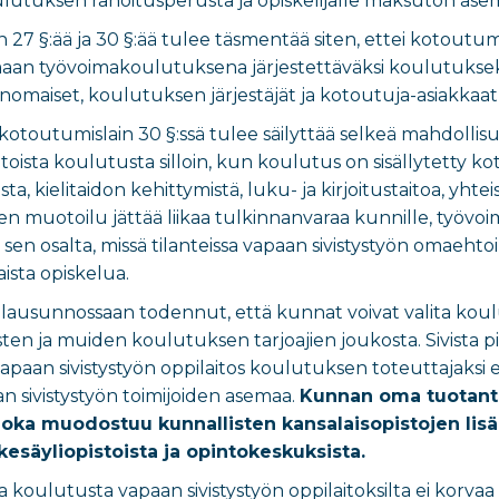
lutuksen rahoitusperusta ja opiskelijalle maksuton asema
n 27 §:ää ja 30 §:ää tulee täsmentää siten, ettei kotoutum
an työvoimakoulutuksena järjestettäväksi koulutukseksi. 
omaiset, koulutuksen järjestäjät ja kotoutuja-asiakkaat 
i kotoutumislain 30 §:ssä tulee säilyttää selkeä mahdollis
toista koulutusta silloin, kun koulutus on sisällytetty
, kielitaidon kehittymistä, luku- ja kirjoitustaitoa, yhtei
n muotoilu jättää liikaa tulkinnanvaraa kunnille, työvoima
 sen osalta, missä tilanteissa vapaan sivistystyön omaeh
sta opiskelua.
n lausunnossaan todennut, että kunnat voivat valita kou
sten ja muiden koulutuksen tarjoajien joukosta. Sivista p
apaan sivistystyön oppilaitos koulutuksen toteuttajaksi 
n sivistystyön toimijoiden asemaa.
Kunnan oma tuotanto
joka muodostuu kunnallisten kansalaisopistojen lisäks
kesäyliopistoista ja opintokeskuksista.
koulutusta vapaan sivistystyön oppilaitoksilta ei korvaa 