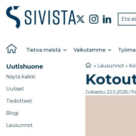
Tietoa meistä
Vaikutamme
Työmar
Uutishuone
»
Lausunnot
»
Ko
Kotou
Näytä kaikki
Uutiset
Julkaistu 22.5.2026
/
Pä
Tiedotteet
Blogi
Lausunnot