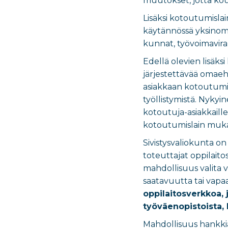
muutokset, jotta kou
Lisäksi kotoutumislai
käytännössä yksinoma
kunnat, työvoimaviran
Edellä olevien lisäks
järjestettävää omaeh
asiakkaan kotoutumista
työllistymistä.
Nykyine
kotoutuja-asiakkaille
kotoutumislain mukai
Sivistysvaliokunta o
toteuttajat oppilaito
mahdollisuus valita v
saatavuutta tai vapaa
oppilaitosverkkoa, 
työväenopistoista, 
Mahdollisuus hankkia 