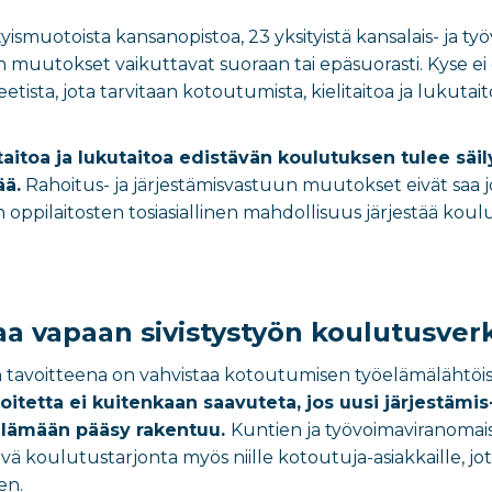
smuotoista kansanopistoa, 23 yksityistä kansalais- ja työväe
n muutokset vaikuttavat suoraan tai epäsuorasti. Kyse ei ol
tista, jota tarvitaan kotoutumista, kielitaitoa ja lukut
taitoa ja lukutaitoa edistävän koulutuksen tulee säi
ää.
Rahoitus- ja järjestämisvastuun muutokset eivät saa 
ön oppilaitosten tosiasiallinen mahdollisuus järjestää ko
kaa vapaan sivistystyön koulutusve
 tavoitteena on vahvistaa kotoutumisen työelämälähtöisyy
oitetta ei kuitenkaan saavuteta, jos uusi järjestämis
elämään pääsy rakentuu.
Kuntien ja työvoimaviranomai
tävä koulutustarjonta myös niille kotoutuja-asiakkaille, j
en.