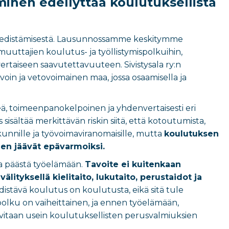
minen edellyttää koulutuksellista
sen edistämisestä. Lausunnossamme keskitymme
muuttajien koulutus- ja työllistymispolkuihin,
rtaiseen saavutettavuuteen. Sivistysala ry:n
oin ja vetovoimainen maa, jossa osaamisella ja
eä, toimeenpanokelpoinen ja yhdenvertaisesti eri
isältää merkittävän riskin siitä, että kotoutumista,
 kunnille ja työvoimaviranomaisille, mutta
koulutuksen
nen jäävät epävarmoiksi.
ia päästä työelämään.
Tavoite ei kuitenkaan
lityksellä kielitaito, lukutaito, perustaidot ja
edistävä koulutus on koulutusta, eikä sitä tule
polku on vaiheittainen, ja ennen työelämään,
rvitaan usein koulutuksellisten perusvalmiuksien