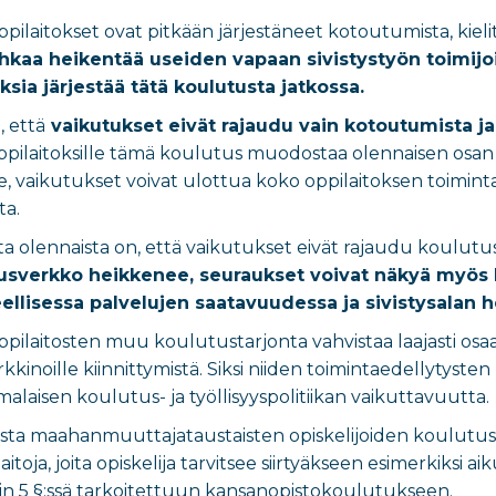
ppilaitokset ovat pitkään järjestäneet kotoutumista, kieli
hkaa heikentää useiden vapaan sivistystyön toimijo
sia järjestää tätä koulutusta jatkossa.
, että
vaikutukset eivät rajaudu vain kotoutumista ja
oppilaitoksille tämä koulutus muodostaa olennaisen osan
e, vaikutukset voivat ulottua koko oppilaitoksen toimin
ta.
olennaista on, että vaikutukset eivät rajaudu koulutuso
tusverkko heikkenee, seuraukset voivat näkyä myös 
eellisessa palvelujen saatavuudessa ja sivistysalan 
ppilaitosten muu koulutustarjonta vahvistaa laajasti osaa
rkkinoille kiinnittymistä. Siksi niiden toimintaedellytys
laisen koulutus- ja työllisyyspolitiikan vaikuttavuutta.
aista maahanmuuttajataustaisten opiskelijoiden koulutus
taitoja, joita opiskelija tarvitsee siirtyäkseen esimerki
lain 5 §:ssä tarkoitettuun kansanopistokoulutukseen.