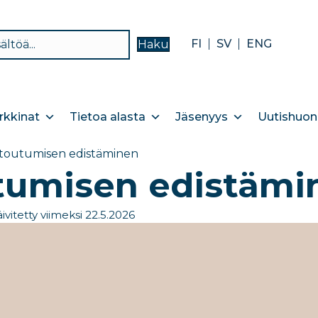
FI
SV
ENG
Haku
kkinat
Tietoa alasta
Jäsenyys
Uutishuon
toutumisen edistäminen​
tumisen edistämi
ivitetty viimeksi 22.5.2026