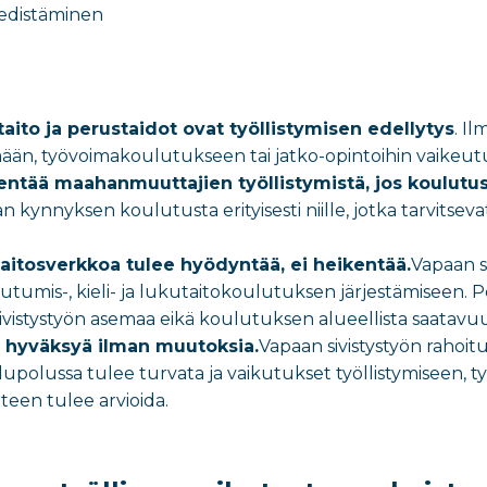
edistäminen
utaito ja perustaidot ovat työllistymisen edellytys
. I
mään, työvoimakoulutukseen tai jatko-opintoihin vaikeut
kentää maahanmuuttajien työllistymistä, jos koulut
n kynnyksen koulutusta erityisesti niille, jotka tarvitse
aitosverkkoa tulee hyödyntää, ei heikentää.
Vapaan si
tumis-, kieli- ja lukutaitokoulutuksen järjestämiseen.
P
ivistystyön asemaa eikä koulutuksen alueellista saatavuu
le hyväksyä ilman muutoksia.
Vapaan sivistystyön rahoi
lupolussa tulee turvata ja vaikutukset työllistymiseen, 
een tulee arvioida.