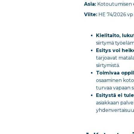
Asia:
Kotoutumisen 
Viite:
HE 74/2026 vp
Kielitaito, luk
siirtymä työelä
Esitys voi hei
tarjoavat matala
siirtymistä.
Toimivaa oppil
osaaminen kotou
turvaa vapaan s
Esitystä ei tu
asiakkaan palve
yhdenvertaisuut