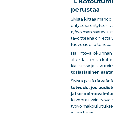
1. Kotoutumi
perustaa
Sivista kiittää mahd
erityisesti esityksen
työvoiman saatavuute
tavoitteena on, että
luovuudella tehdää
Hallintovaliokunnan 
alueilla toimiva koto
kielitaitoa ja lukuta
tosiasiallinen saa
Sivista pitää tärkeä
toteudu, jos uudistu
jatko-opintovalmiu
kaventaa vain työvoi
työvoimakoulutukseen
vahvistamista.