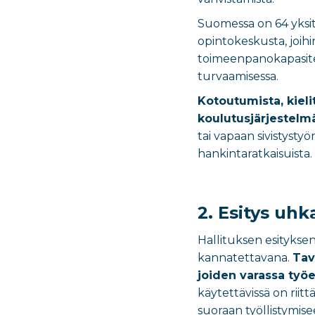
Suomessa on 64 yksityi
opintokeskusta, joihi
toimeenpanokapasitee
turvaamisessa.
Kotoutumista, kieli
koulutusjärjestelm
tai vapaan sivistysty
hankintaratkaisuista.
2. Esitys uh
Hallituksen esityksen
kannatettavana.
Tav
joiden varassa työ
käytettävissä on riit
suoraan työllistymise