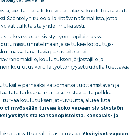
 säilyvät selkeinä.
ista, kielitaitoa ja lukutaitoa tukeva koulutus rajaudu
Sääntelyn tulee olla riittävän täsmällistä, jotta
voivat tulkita sitä yhdenmukaisesti.
uus tukea vapaan sivistystyön oppilaitoksissa
 kotoutumissuunnitelmaan ja se tukee kotoutuja-
skunnassa tarvittavia perustaitoja tai
viranomaisille, koulutuksen järjestäjille ja
toinen koulutus voi olla työttömyysetuudella tuettavaa
lutuksille parhaaksi katsomansa tuottamistavan ja
itää tätä tärkeänä, mutta korostaa, että pelkkä
ei turvaa koulutuksen jatkuvuutta, alueellista
 ei myöskään turvaa koko vapaan sivistystyön
i yksityisistä kansanopistoista, kansalais- ja
laissa turvattua rahoitusperustaa.
Yksityiset vapaan