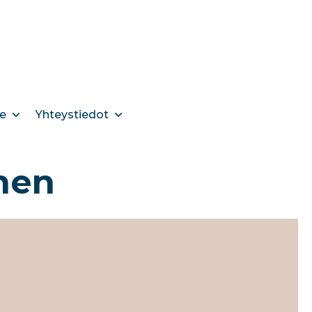
e
Yhteystiedot
nen​