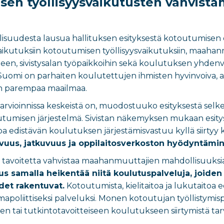
sen työllisyysvaikutusten vahvista
ollisuudesta lausua hallituksen esityksestä kotoutumi
 vaikutuksiin kotoutumisen työllisyysvaikutuksiin, maahan
en, sivistysalan työpaikkoihin sekä koulutuksen yhdenve
 Suomi on parhaiten koulutettujen ihmisten hyvinvoiva, av
n parempaa maailmaa.
arvioinnissa keskeistä on, muodostuuko esityksestä selk
utumisen järjestelmä. Sivistan näkemyksen mukaan esitys s
itoa edistävän koulutuksen järjestämisvastuu kyllä siirtyy
tavuus, jatkuvuus ja oppilaitosverkoston hyödyntämi
nä tavoitetta vahvistaa maahanmuuttajien mahdollisuuks
s samalla heikentää niitä koulutuspalveluja, joiden vä
det rakentuvat.
Kotoutumista, kielitaitoa ja lukutaitoa 
mapoliittiseksi palveluksi. Monen kotoutujan työllistymis
 tai tutkintotavoitteiseen koulutukseen siirtymistä ta