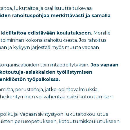
taitoa, lukutaitoa ja osallisuutta tukevaa
iden rahoituspohjaa merkittävästi ja samalla
 kielitaitoa edistävään koulutukseen.
Monille
 toiminnan kokonaisrahoituksesta. Jos rahoitus
taan ja kykyyn järjestää myös muuta vapaan
rganisaatioiden toimintaedellytyksiin.
Jos vapaan
kotoutuja-asiakkaiden työllistymisen
henkilöstön työpaikoissa.
mista, perustaitoja, jatko-opintovalmiuksia,
ten heikentyminen voi vähentää paitsi kotoutumisen
polkuja. Vapaan sivistystyön lukutaitokoulutus
ksi aikuisten perusopetukseen, kotoutumiskoulutukseen