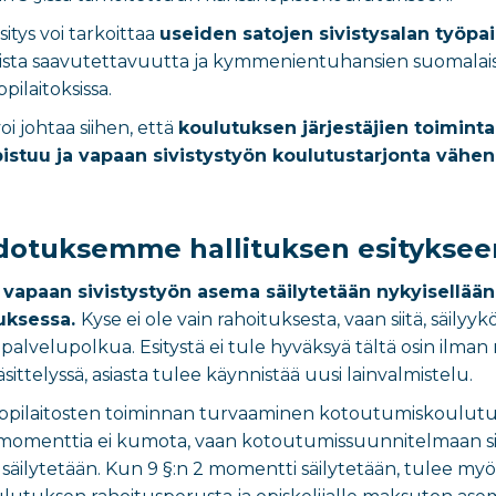
tys voi tarkoittaa
useiden satojen sivistysalan työp
ista saavutettavuutta ja kymmenientuhansien suomalais
pilaitoksissa.
oi johtaa siihen, että
koulutuksen järjestäjien toiminta
istuu ja vapaan sivistystyön koulutustarjonta vähen
dotuksemme hallituksen esityksee
tä vapaan sivistystyön asema säilytetään nykyisellään 
uksessa.
Kyse ei ole vain rahoituksesta, vaan siitä, säily
alvelupolkua. Esitystä ei tule hyväksyä tältä osin ilman 
ttelyssä, asiasta tulee käynnistää uusi lainvalmistelu.
oppilaitosten toiminnan turvaaminen kotoutumiskoulutukse
 momenttia ei kumota, vaan kotoutumissuunnitelmaan sis
äilytetään. Kun 9 §:n 2 momentti säilytetään, tulee myös 