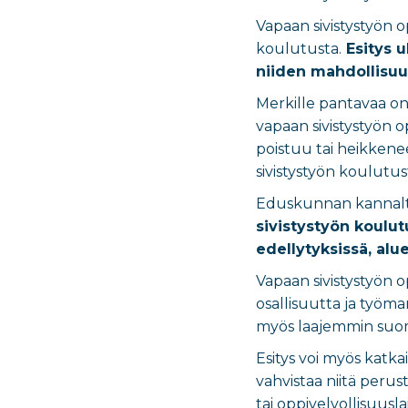
Vapaan sivistystyön o
koulutusta.
Esitys u
niiden mahdollisuuk
Merkille pantavaa on
vapaan sivistystyön 
poistuu tai heikkene
sivistystyön koulutus
Eduskunnan kannalta 
sivistystyön koulu
edellytyksissä, alu
Vapaan sivistystyön o
osallisuutta ja työma
myös laajemmin suoma
Esitys voi myös katk
vahvistaa niitä perus
tai oppivelvollisuus