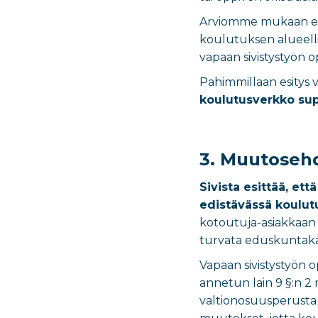
Arviomme mukaan esi
koulutuksen alueell
vapaan sivistystyön op
Pahimmillaan esitys v
koulutusverkko sup
3. Muutoseh
Sivista esittää, et
edistävässä koulut
kotoutuja-asiakkaan p
turvata eduskuntakäsi
Vapaan sivistystyön 
annetun lain 9 §:n 2
valtionosuusperusta s