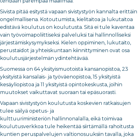
tehdään parempaa maailmaa.
Sivista pitää esitystä vapaan sivistystyön kannalta erittäin
ongelmallisena. Kotoutumista, kielitaitoa ja lukutaitoa
edistävä koulutus on koulutusta. Sitä ei tule kaventaa
vain työvoimapoliittiseksi palveluksi tai hallinnolliseksi
järjestämiskysymykseksi. Kielen oppiminen, lukutaito,
perustaidot ja yhteiskuntaan kiinnittyminen ovat osa
koulutusjärjestelmän ydintehtävää.
Suomessa on 64 yksityismuotoista kansanopistoa, 23
yksityistä kansalais- ja työväenopistoa, 15 yksityistä
kesäyliopistoa ja 11 yksityistä opintokeskusta, joihin
muutokset vaikuttavat suoraan tai epäsuorasti.
Vapaan sivistystyön koulutusta koskevien ratkaisujen
tulee säilyä opetus- ja
kulttuuriministeriön hallinnonalalla, eikä toimivaa
koulutusverkkoa tule heikentää siirtämällä rahoitusta
kuntien peruspalvelujen valtionosuuksiin tavalla, joka