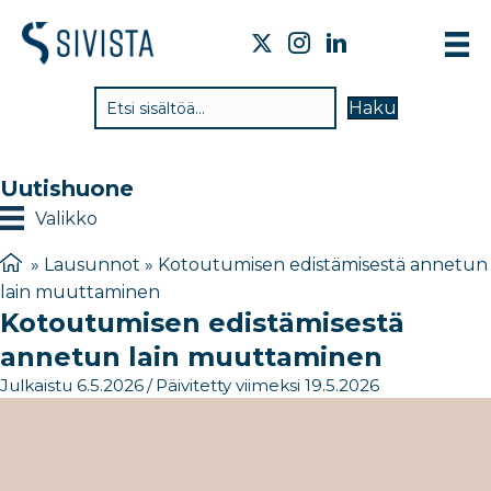
TI
Haku
VA
TY
Uutishuone
TI
Valikko
JÄ
»
Lausunnot
»
Kotoutumisen edistämisestä annetun
lain muuttaminen
UU
Kotoutumisen edistämisestä
YH
annetun lain muuttaminen
Julkaistu 6.5.2026
/
Päivitetty viimeksi 19.5.2026