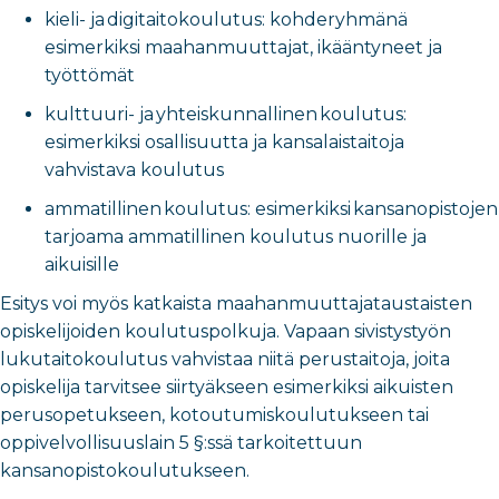
kieli- ja digitaitokoulutus: kohderyhmänä
esimerkiksi maahanmuuttajat, ikääntyneet ja
työttömät
kulttuuri- ja yhteiskunnallinen koulutus:
esimerkiksi osallisuutta ja kansalaistaitoja
vahvistava koulutus
ammatillinen koulutus: esimerkiksi kansanopistojen
tarjoama ammatillinen koulutus nuorille ja
aikuisille
Esitys voi myös katkaista maahanmuuttajataustaisten
opiskelijoiden koulutuspolkuja. Vapaan sivistystyön
lukutaitokoulutus vahvistaa niitä perustaitoja, joita
opiskelija tarvitsee siirtyäkseen esimerkiksi aikuisten
perusopetukseen, kotoutumiskoulutukseen tai
oppivelvollisuuslain 5 §:ssä tarkoitettuun
kansanopistokoulutukseen.