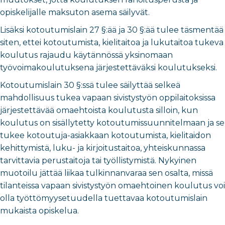
opiskelijalle maksuton asema säilyvät.
Lisäksi kotoutumislain 27 §:ää ja 30 §:ää tulee täsmentää
siten, ettei kotoutumista, kielitaitoa ja lukutaitoa tukeva
koulutus rajaudu käytännössä yksinomaan
työvoimakoulutuksena järjestettäväksi koulutukseksi.
Kotoutumislain 30 §:ssä tulee säilyttää selkeä
mahdollisuus tukea vapaan sivistystyön oppilaitoksissa
järjestettävää omaehtoista koulutusta silloin, kun
koulutus on sisällytetty kotoutumissuunnitelmaan ja se
tukee kotoutuja-asiakkaan kotoutumista, kielitaidon
kehittymistä, luku- ja kirjoitustaitoa, yhteiskunnassa
tarvittavia perustaitoja tai työllistymistä. Nykyinen
muotoilu jättää liikaa tulkinnanvaraa sen osalta, missä
tilanteissa vapaan sivistystyön omaehtoinen koulutus voi
olla työttömyysetuudella tuettavaa kotoutumislain
mukaista opiskelua.