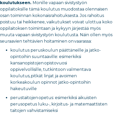
koulutukseen.
Monille vapaan sivistystyön
oppilaitoksille tämä koulutus muodostaa olennaisen
osan toiminnan kokonaisrahoituksesta. Jos rahoitus
poistuu tai heikkenee, vaikutukset voivat ulottua koko
oppilaitoksen toimintaan ja kykyyn järjestää myös
muuta vapaan sivistystyön koulutusta. Näin ollen myös
seuraavien tehtävien hoitaminen on vaarassa:
koulutus peruskoulun päättäneille ja jatko-
opintoihin suuntaaville: esimerkiksi
kansanopistojen opistovuosi
oppivelvollisille, tutkintoon valmentava
koulutus, pitkät linjat ja avoimen
korkeakoulun opinnot jatko-opintoihin
hakeutuville
perustaitojen opetus: esimerkiksi aikuisten
perusopetus luku-, kirjoitus- ja matemaattisten
taitojen vahvistamiseksi