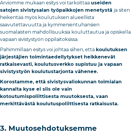
Arviomme mukaan esitys voi tarkoittaa
useiden
satojen sivistysalan työpaikkojen menetystä
ja siten
heikentää myös koulutuksen alueellista
saavutettavuutta ja kymmenientuhansien
suomalaisten mahdollisuuksia kouluttautua ja opiskella
vapaan sivistystyön oppilaitoksissa.
Pahimmillaan esitys voi johtaa siihen, että
koulutuksen
järjestäjien toimintaedellytykset heikkenevät
ratkaisevasti, koulutusverkko supistuu ja vapaan
sivistystyön koulutustarjonta vähenee.
Korostamme, että sivistysvaliokunnan toimialan
kannalta kyse ei siis ole vain
kotoutumispoliittisesta muutoksesta, vaan
merkittävästä koulutuspoliittisesta ratkaisusta.
3. Muutosehdotuksemme