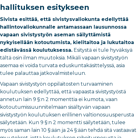
hallituksen esitykseen
Sivista esittää, että sivistysvaliokunta edellyttää
hallintovaliokunnalle antamassaan lausunnossa
vapaan sivistystyön aseman säilyttämistä
nykyisellään kotoutumista, kielitaitoa ja lukutaitoa
edistävässä koulutuksessa.
Esitystä ei tule hyväksyä
tältä osin ilman muutoksia. Mikäli vapaan sivistystyön
asemaa ei voida turvata eduskuntakäsittelyssä, asia
tulee palauttaa jatkovalmisteluun.
Vapaan sivistystyön oppilaitosten turvaaminen
koulutuksen edellyttää, että vapaasta sivistystyöstä
annetun lain 9 §:n 2 momenttia ei kumota, vaan
kotoutumissuunnitelmaan sisältyvän vapaan
sivistystyön koulutuksen erillinen valtionosuusperusta
säilytetään. Kun 9 §:n 2 momentti säilytetään, tulee
myös saman lain 10 §:ään ja 24 §:ään tehdä sitä vastaavat
muutokset, jotta koulutuksen rahoitusperusta ja