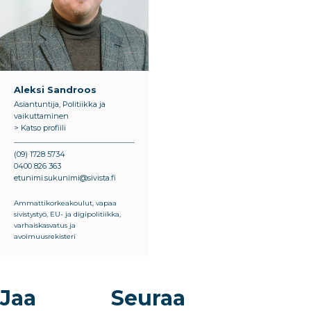
Aleksi Sandroos
Asiantuntija, Politiikka ja
vaikuttaminen
> Katso profiili
(09) 1728 5734
0400 826 363
etunimi.sukunimi@sivista.fi
Ammattikorkeakoulut, vapaa
sivistystyö, EU- ja digipolitiikka,
varhaiskasvatus ja
avoimuusrekisteri
Jaa
Seuraa