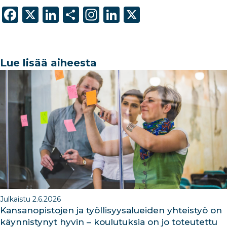
F
X
Li
S
In
Li
X
a
n
h
st
n
c
k
ar
a
k
e
e
e
g
e
Lue lisää aiheesta
b
dI
ra
dI
o
n
m
n
o
k
Julkaistu 2.6.2026
Kansanopistojen ja työllisyysalueiden yhteistyö on
käynnistynyt hyvin – koulutuksia on jo toteutettu