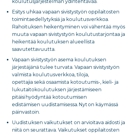
koulutusjärjestelmän ydintehtävää.
Esitys uhkaa vapaan sivistystyön oppilaitosten
toimintaedellytyksiä ja koulutusverkkoa.
Rahoituksen heikentyminen voi vähentää myös
muuta vapaan sivistystyön koulutustarjontaa ja
heikentää koulutuksen alueellista
saavutettavuutta.
Vapaan sivistystyön asema koulutuksen
järjestäjänä tulee turvata. Vapaan sivistystyön
valmista koulutusverkkoa, tiloja,
opettajia sekä osaamista kotoutumis-, kieli- ja
lukutaitokoulutuksen järjestämiseen
pitäisi hyödyntää kotoutumisen
edistämisen uudistamisessa. Nyt on käymässä
päinvastoin.
Uudistuksen vaikutukset on arvioitava aidosti ja
niitä on seurattava. Vaikutukset oppilaitosten