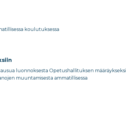
atillisessa koulutuksessa
siin
ta lausua luonnoksesta Opetushallituksen määräykseksi
sanojen muuntamisesta ammatillisessa