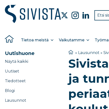
Tietoa meistä
Vaikutamme
Työmar
Uutishuone
»
Lausunnot
»
Si
Sivist
Näytä kaikki
Uutiset
ja tun
Tiedotteet
periaa
Blogi
Lausunnot
koulut