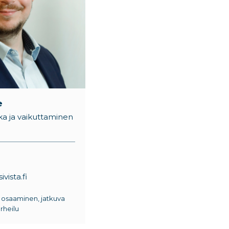
e
ikka ja vaikuttaminen
vista.fi
 osaaminen, jatkuva
rheilu