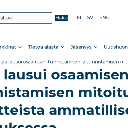
FI
SV
ENG
Haku
kkinat
Tietoa alasta
Jäsenyys
Uutishuon
vista lausui osaamisen tunnistamisen ja tunnistamisen mit
a lausui osaamise
nistamisen mitoi
tteista ammatillis
uksessa​