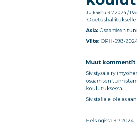
Julkaistu 9.7.2024
/
Päi
Opetushallitukselle
Asia:
Osaamisen tunn
Viite:
OPH-698-202
Muut kommentit 
Sivistysala ry (myöh
osaamisen tunnistami
koulutuksessa.
Sivistalla ei ole asi
Helsingissä 9.7.2024