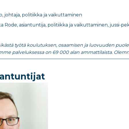
o
,
johtaja, politiikka ja vaikuttaminen
ka Rode
,
asiantuntija, politiikka ja vaikuttaminen
​,
jussi-pe
nikästä työtä koulutuksen, osaamisen ja luovuuden puolesta
emme palveluksessa on 69 000 alan ammattilaista. Olemm
antuntijat