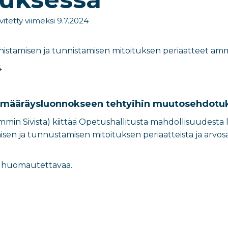
vitetty viimeksi 9.7.2024
istamisen ja tunnistamisen mitoituksen periaatteet amm
4
määräysluonnokseen tehtyihin muutosehdotuk
emmin Sivista) kiittää Opetushallitusta mahdollisuudes
sen ja tunnustamisen mitoituksen periaatteista ja arvo
aan huomautettavaa.