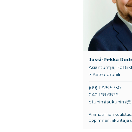
Jussi-Pekka Rod
Asiantuntija, Politi
> Katso profiili
(09) 1728 5730
040 168 6836
etunimi.sukunimi@si
Ammatillinen koulutus,
oppiminen, liikunta ja u