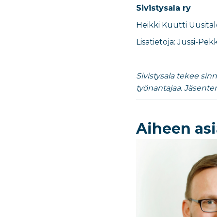
Sivistysala ry
Heikki Kuutti Uusital
Lisätietoja:
Jussi-Pek
Sivistysala tekee sin
työnantajaa. Jäsent
Aiheen asi