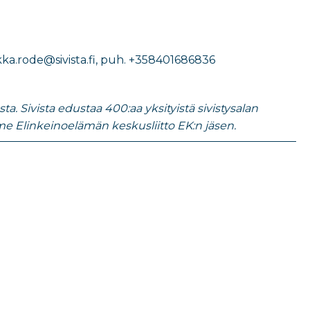
kka.rode@sivista.fi
, puh.
+358401686836
. Sivista edustaa 400:aa yksityistä sivistysalan
e Elinkeinoelämän keskusliitto EK:n jäsen.