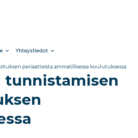
e
Yhteystiedot
oituksen periaatteista ammatillisessa koulutuksessa​
n tunnistamisen
tuksen
essa