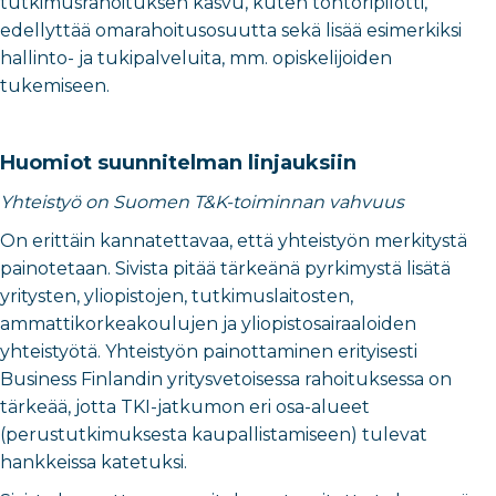
tutkimusrahoituksen kasvu, kuten tohtoripilotti,
edellyttää omarahoitusosuutta sekä lisää esimerkiksi
hallinto- ja tukipalveluita, mm. opiskelijoiden
tukemiseen.
Huomiot suunnitelman linjauksiin
Yhteistyö on Suomen T&K-toiminnan vahvuus
On erittäin kannatettavaa, että yhteistyön merkitystä
painotetaan. Sivista pitää tärkeänä pyrkimystä lisätä
yritysten, yliopistojen, tutkimuslaitosten,
ammattikorkeakoulujen ja yliopistosairaaloiden
yhteistyötä. Yhteistyön painottaminen erityisesti
Business Finlandin yritysvetoisessa rahoituksessa on
tärkeää, jotta TKI-jatkumon eri osa-alueet
(perustutkimuksesta kaupallistamiseen) tulevat
hankkeissa katetuksi.