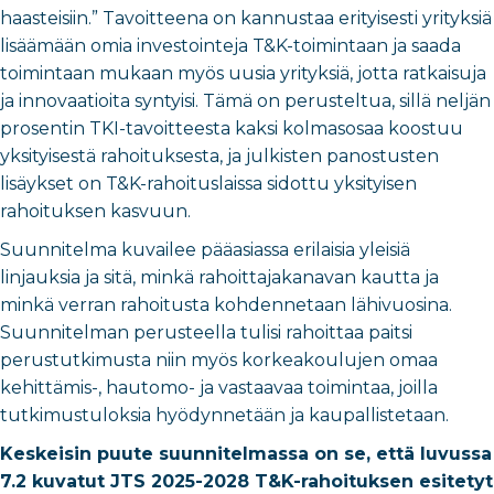
haasteisiin.” Tavoitteena on kannustaa erityisesti yrityksiä
lisäämään omia investointeja T&K-toimintaan ja saada
toimintaan mukaan myös uusia yrityksiä, jotta ratkaisuja
ja innovaatioita syntyisi. Tämä on perusteltua, sillä neljän
prosentin TKI-tavoitteesta kaksi kolmasosaa koostuu
yksityisestä rahoituksesta, ja julkisten panostusten
lisäykset on T&K-rahoituslaissa sidottu yksityisen
rahoituksen kasvuun.
Suunnitelma kuvailee pääasiassa erilaisia yleisiä
linjauksia ja sitä, minkä rahoittajakanavan kautta ja
minkä verran rahoitusta kohdennetaan lähivuosina.
Suunnitelman perusteella tulisi rahoittaa paitsi
perustutkimusta niin myös korkeakoulujen omaa
kehittämis-, hautomo- ja vastaavaa toimintaa, joilla
tutkimustuloksia hyödynnetään ja kaupallistetaan.
Keskeisin puute suunnitelmassa on se, että luvussa
7.2 kuvatut JTS 2025-2028 T&K-rahoituksen esitetyt