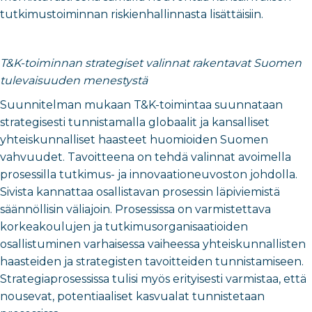
tutkimustoiminnan riskienhallinnasta lisättäisiin.
T&K-toiminnan strategiset valinnat rakentavat Suomen
tulevaisuuden menestystä
Suunnitelman mukaan T&K-toimintaa suunnataan
strategisesti tunnistamalla globaalit ja kansalliset
yhteiskunnalliset haasteet huomioiden Suomen
vahvuudet. Tavoitteena on tehdä valinnat avoimella
prosessilla tutkimus- ja innovaationeuvoston johdolla.
Sivista kannattaa osallistavan prosessin läpiviemistä
säännöllisin väliajoin. Prosessissa on varmistettava
korkeakoulujen ja tutkimusorganisaatioiden
osallistuminen varhaisessa vaiheessa yhteiskunnallisten
haasteiden ja strategisten tavoitteiden tunnistamiseen.
Strategiaprosessissa tulisi myös erityisesti varmistaa, että
nousevat, potentiaaliset kasvualat tunnistetaan