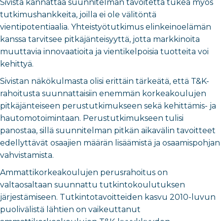
Sivista kannattaa suunnitelman tavoitetta tukea myös
tutkimushankkeita, joilla ei ole välitöntä
vientipotentiaalia. Yhteistyötutkimus elinkeinoelämän
kanssa tarvitsee pitkäjänteisyyttä, jotta markkinoita
muuttavia innovaatioita ja vientikelpoisia tuotteita voi
kehittyä.
Sivistan näkökulmasta olisi erittäin tärkeätä, että T&K-
rahoitusta suunnattaisiin enemmän korkeakoulujen
pitkäjänteiseen perustutkimukseen sekä kehittämis- ja
hautomotoimintaan
.
Perustutkimukseen tulisi
panostaa, sillä suunnitelman pitkän aikavälin tavoitteet
edellyttävät osaajien määrän lisäämistä ja osaamispohjan
vahvistamista.
Ammattikorkeakoulujen perusrahoitus on
valtaosaltaan suunnattu tutkintokoulutuksen
järjestämiseen. Tutkintotavoitteiden kasvu 2010-luvun
puolivälistä lähtien on vaikeuttanut