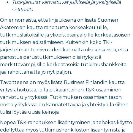
Tutkijanurat vahvistuvat julkisella ja yksityisellä
sektorilla
On erinomaista, että linjauksena on lisätä Suomen
Akatemian kautta rahoitusta korkeakouluille,
tutkimuslaitoksille ja yliopistosairaaloille korkeatasoisen
tutkimuksen edistämiseen. Kuitenkin koko TKI-
järjestelmän toimivuuden kannalta olisi keskeistä, että
panostus perustutkimukseen olisi nykyistä
merkittävämpi, sillä korkeatasoisia tutkimushankkeita
jää rahoittamatta jo nyt paljon.
Tavoitteena on myös lisätä Business Finlandin kautta
yritysrahoitusta, jolla pitkäjänteinen T&K-osaaminen
vahvistuu yrityksissä. Tutkimuksen osaamisen tason
nosto yrityksissä on kannatettavaa ja yhteistyöllä siihen
tulisi löytää uusia keinoja.
Nopea T&K-rahoituksen lisääntyminen ja tehokas käyttö
edellyttää myös tutkimushenkilöstön lisääntymistä ja