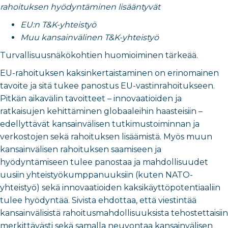
rahoituksen hyödyntäminen lisääntyvät
EU:n T&K-yhteistyö
Muu kansainvälinen T&K-yhteistyö
Turvallisuusnäkökohtien huomioiminen tärkeää.
EU-rahoituksen kaksinkertaistaminen on erinomainen
tavoite ja sitä tukee panostus EU-vastinrahoitukseen.
Pitkän aikavälin tavoitteet – innovaatioiden ja
ratkaisujen kehittäminen globaaleihin haasteisiin –
edellyttävät kansainvälisen tutkimustoiminnan ja
verkostojen sekä rahoituksen lisäämistä. Myös muun
kansainvälisen rahoituksen saamiseen ja
hyödyntämiseen tulee panostaa ja mahdollisuudet
uusiin yhteistyökumppanuuksiin (kuten NATO-
yhteistyö) sekä innovaatioiden kaksikäyttöpotentiaaliin
tulee hyödyntää. Sivista ehdottaa, että viestintää
kansainvälisistä rahoitusmahdollisuuksista tehostettaisiin
merkittävästi sekä samalla neuvontaa kansainvälisen