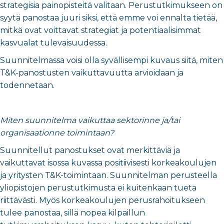
strategisia painopisteitä valitaan. Perustutkimukseen on
syytä panostaa juuri siksi, että emme voi ennalta tietää,
mitkä ovat voittavat strategiat ja potentiaalisimmat
kasvualat tulevaisuudessa.
Suunnitelmassa voisi olla syvällisempi kuvaus siitä, miten
T&K-panostusten vaikuttavuutta arvioidaan ja
todennetaan.
Miten suunnitelma vaikuttaa sektorinne ja/tai
organisaationne toimintaan?
Suunnitellut panostukset ovat merkittäviä ja
vaikuttavat isossa kuvassa positiivisesti korkeakoulujen
ja yritysten T&K-toimintaan. Suunnitelman perusteella
yliopistojen perustutkimusta ei kuitenkaan tueta
riittävästi. Myös korkeakoulujen perusrahoitukseen
tulee panostaa, sillä nopea kilpaillun