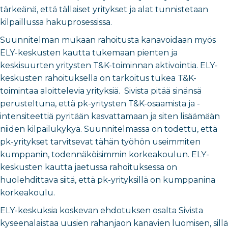
tärkeänä, että tällaiset yritykset ja alat tunnistetaan
kilpaillussa hakuprosessissa.
Suunnitelman mukaan rahoitusta kanavoidaan myös
ELY-keskusten kautta tukemaan pienten ja
keskisuurten yritysten T&K-toiminnan aktivointia. ELY-
keskusten rahoituksella on tarkoitus tukea T&K-
toimintaa aloittelevia yrityksiä. Sivista pitää sinänsä
perusteltuna, että pk-yritysten T&K-osaamista ja -
intensiteettiä pyritään kasvattamaan ja siten lisäämään
niiden kilpailukykyä. Suunnitelmassa on todettu, että
pk-yritykset tarvitsevat tähän työhön useimmiten
kumppanin, todennäköisimmin korkeakoulun. ELY-
keskusten kautta jaetussa rahoituksessa on
huolehdittava siitä, että pk-yrityksillä on kumppanina
korkeakoulu.
ELY-keskuksia koskevan ehdotuksen osalta Sivista
kyseenalaistaa uusien rahanjaon kanavien luomisen, sillä