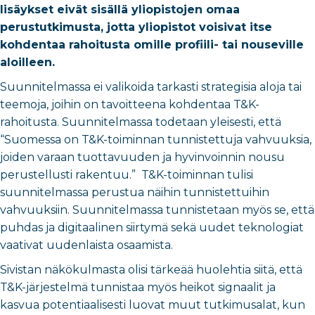
lisäykset eivät sisällä yliopistojen omaa
perustutkimusta, jotta yliopistot voisivat itse
kohdentaa rahoitusta omille profiili- tai nouseville
aloilleen.
Suunnitelmassa ei valikoida tarkasti strategisia aloja tai
teemoja, joihin on tavoitteena kohdentaa T&K-
rahoitusta. Suunnitelmassa todetaan yleisesti, että
“Suomessa on T&K-toiminnan tunnistettuja vahvuuksia,
joiden varaan tuottavuuden ja hyvinvoinnin nousu
perustellusti rakentuu.” T&K-toiminnan tulisi
suunnitelmassa perustua näihin tunnistettuihin
vahvuuksiin. Suunnitelmassa tunnistetaan myös se, että
puhdas ja digitaalinen siirtymä sekä uudet teknologiat
vaativat uudenlaista osaamista.
Sivistan näkökulmasta olisi tärkeää huolehtia siitä, että
T&K-järjestelmä tunnistaa myös heikot signaalit ja
kasvua potentiaalisesti luovat muut tutkimusalat, kun