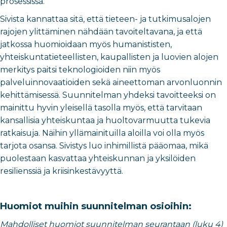
prosessissa.
Sivista kannattaa sitä, että tieteen- ja tutkimusalojen
rajojen ylittäminen nähdään tavoiteltavana, ja että
jatkossa huomioidaan myös humanististen,
yhteiskuntatieteellisten, kaupallisten ja luovien alojen
merkitys paitsi teknologioiden niin myös
palveluinnovaatioiden sekä aineettoman arvonluonnin
kehittämisessä. Suunnitelman yhdeksi tavoitteeksi on
mainittu hyvin yleisellä tasolla myös, että tarvitaan
kansallisia yhteiskuntaa ja huoltovarmuutta tukevia
ratkaisuja. Näihin yllämainituilla aloilla voi olla myös
tarjota osansa. Sivistys luo inhimillistä pääomaa, mikä
puolestaan kasvattaa yhteiskunnan ja yksilöiden
resilienssiä ja kriisinkestävyyttä.
Huomiot muihin suunnitelman osioihin:
Mahdolliset huomiot suunnitelman seurantaan (luku 4)