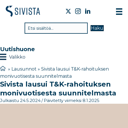
TI
Haku
VA
TY
Uutishuone
TI
Valikko
JÄ
»
Lausunnot
»
Sivista lausui T&K-rahoituksen
monivuotisesta suunnitelmasta
UU
Sivista lausui T&K-rahoituksen
YH
monivuotisesta suunnitelmasta
Julkaistu 24.5.2024
/
Päivitetty viimeksi 8.1.2025