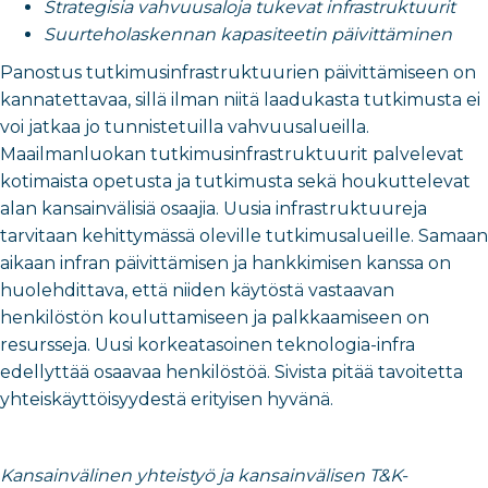
Strategisia vahvuusaloja tukevat infrastruktuurit
Suurteholaskennan kapasiteetin päivittäminen
Panostus tutkimusinfrastruktuurien päivittämiseen on
kannatettavaa, sillä ilman niitä laadukasta tutkimusta ei
voi jatkaa jo tunnistetuilla vahvuusalueilla.
Maailmanluokan tutkimusinfrastruktuurit palvelevat
kotimaista opetusta ja tutkimusta sekä houkuttelevat
alan kansainvälisiä osaajia. Uusia infrastruktuureja
tarvitaan kehittymässä oleville tutkimusalueille. Samaan
aikaan infran päivittämisen ja hankkimisen kanssa on
huolehdittava, että niiden käytöstä vastaavan
henkilöstön kouluttamiseen ja palkkaamiseen on
resursseja. Uusi korkeatasoinen teknologia-infra
edellyttää osaavaa henkilöstöä. Sivista pitää tavoitetta
yhteiskäyttöisyydestä erityisen hyvänä.
Kansainvälinen yhteistyö ja kansainvälisen T&K-