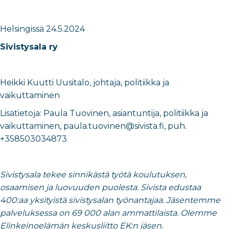
Helsingissä
24.5.2024
Sivistysala ry
Heikki Kuutti Uusitalo
,
johtaja, politiikka ja
vaikuttaminen
Lisätietoja:
Paula Tuovinen
,
asiantuntija, politiikka ja
vaikuttaminen
​,
paula.tuovinen@sivista.fi
, puh.
+358503034873
Sivistysala tekee sinnikästä työtä koulutuksen,
osaamisen ja luovuuden puolesta. Sivista edustaa
400:aa yksityistä sivistysalan työnantajaa. Jäsentemme
palveluksessa on 69 000 alan ammattilaista. Olemme
Elinkeinoelämän keskusliitto EK:n jäsen.