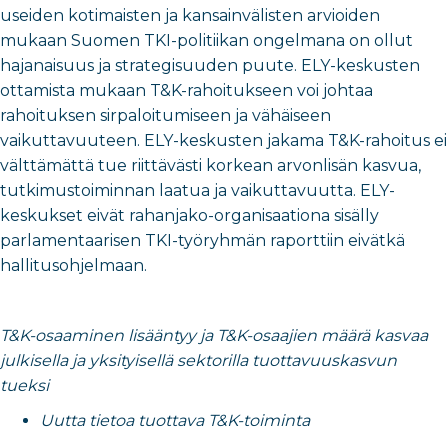
useiden kotimaisten ja kansainvälisten arvioiden
mukaan Suomen TKI-politiikan ongelmana on ollut
hajanaisuus ja strategisuuden puute. ELY-keskusten
ottamista mukaan T&K-rahoitukseen voi johtaa
rahoituksen sirpaloitumiseen ja vähäiseen
vaikuttavuuteen. ELY-keskusten jakama T&K-rahoitus ei
välttämättä tue riittävästi korkean arvonlisän kasvua,
tutkimustoiminnan laatua ja vaikuttavuutta. ELY-
keskukset eivät rahanjako-organisaationa sisälly
parlamentaarisen TKI-työryhmän raporttiin eivätkä
hallitusohjelmaan.
T&K-osaaminen lisääntyy ja T&K-osaajien määrä kasvaa
julkisella ja yksityisellä sektorilla tuottavuuskasvun
tueksi
Uutta tietoa tuottava T&K-toiminta