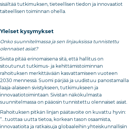
sisältää tutkimuksen, tieteellisen tiedon ja innovaatiot
taiteellisen toiminnan ohella.
Yleiset kysymykset
Onko suunnitelmassa ja sen linjauksissa tunnistettu
olennaiset asiat?
Sivista pitää erinomaisena sitä, että hallitus on
sitoutunut tutkimus- ja kehittämistoiminnan
rahoituksen merkittävään kasvattamiseen vuoteen
2030 mennessä. Suomi pärjää ja uudistuu panostamalla
laaja-alaiseen sivistykseen, tutkimukseen ja
innovaatiotoimintaan. Sivistan näkökulmasta
suunnitelmassa on pääosin tunnistettu olennaiset asiat.
Rahoituksen pitkän linjan päätavoite on kuvattu hyvin:
“…tuottaa uutta tietoa, korkean tason osaamista,
innovaatioita ja ratkaisuja globaaleihin yhteiskunnallisiin