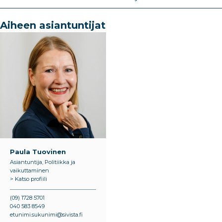
Aiheen asiantuntijat
Paula Tuovinen
Asiantuntija, Politiikka ja
vaikuttaminen
> Katso profiili
(09) 1728 5701
040 583 8549
etunimi.sukunimi@sivista.fi