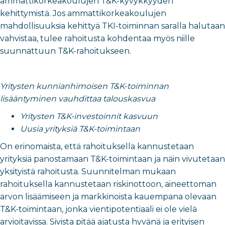
ammattikorkeakoulujen T&K-kyvykkyyden
kehittymistä. Jos ammattikorkeakoulujen
mahdollisuuksia kehittyä TKI-toiminnan saralla halutaan
vahvistaa, tulee rahoitusta kohdentaa myös niille
suunnattuun T&K-rahoitukseen.
Yritysten kunnianhimoisen T&K-toiminnan
lisääntyminen vauhdittaa talouskasvua
Yritysten T&K-investoinnit kasvuun
Uusia yrityksiä T&K-toimintaan
On erinomaista, että rahoituksella kannustetaan
yrityksiä panostamaan T&K-toimintaan ja näin vivutetaan
yksityistä rahoitusta. Suunnitelman mukaan
rahoituksella kannustetaan riskinottoon, aineettoman
arvon lisäämiseen ja markkinoista kauempana olevaan
T&K-toimintaan, jonka vientipotentiaali ei ole vielä
arvioitavissa. Sivista pitää ajatusta hyvänä ja erityisen