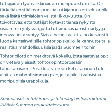
tutkijoiden työmarkkinoiden monipuolistumista. On
tärkeää edistää monipuolisia tutkijanuria eri sektoreilla
sekä lisätä toimialojen välistä liikkuvuutta. On
toivottavaa, että tutkijat löytävät tiensä nykyistä
useammin yrityksiin, jotta tutkimusosaamista siirtyy ja
innovaatioita syntyy. Sivista painottaa, että on keskeistä
luoda kansainvälisille tohtoriopiskelijoille kannusteita ja
realistisia mahdollisuuksia jäädä Suomeen töihin.
Tohtoripilotti on merkittävä kokeilu, josta saatavat opit
on vietävä yleisesti tohtoriopintoprosessin
tehostamiseen. Post doc -vaiheen kehittäminen tule
aloittaa mahdollisimman pian, jotta pilotti vahvistaa
monipuolisia urapolkuja.
Korkeatasoiset tutkimus- ja teknologiainfrastruktuurit
lisäävät Suomen houkuttelevuutta