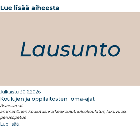
e
e
e
g
e
Lue lisää aiheesta
b
dI
ra
dI
o
n
m
n
o
k
Julkaistu 30.6.2026
Koulujen ja oppilaitosten loma-ajat​
Avainsanat:
ammatillinen koulutus, korkeakoulut, lukiokoulutus, lukuvuosi,
perusopetus
Lue lisää...