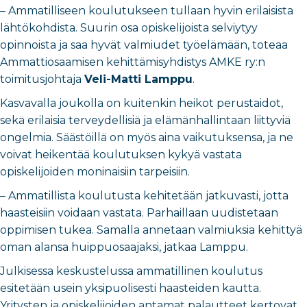
–
Ammatilliseen koulutukseen tullaan hyvin erilaisista
lähtökohdista. Suurin osa opiskelijoista selviytyy
opinnoista ja saa hyvät valmiudet työelämään, toteaa
Ammattiosaamisen kehittämisyhdistys AMKE ry:n
toimitusjohtaja
Veli-Matti Lamppu
.
Kasvavalla joukolla on kuitenkin heikot perustaidot,
sekä erilaisia terveydellisiä ja elämänhallintaan liittyviä
ongelmia. Säästöillä on myös aina vaikutuksensa, ja ne
voivat heikentää koulutuksen kykyä vastata
opiskelijoiden moninaisiin tarpeisiin.
–
Ammatillista koulutusta kehitetään jatkuvasti, jotta
haasteisiin voidaan vastata. Parhaillaan uudistetaan
oppimisen tukea. Samalla annetaan valmiuksia kehittyä
oman alansa huippuosaajaksi, jatkaa Lamppu.
Julkisessa keskustelussa ammatillinen koulutus
esitetään usein yksipuolisesti haasteiden kautta.
Yritysten ja opiskelijoiden antamat palautteet kertovat