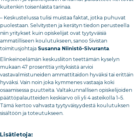
kuitenkin toisenlaista tarinaa.
–
Keskustelussa tulisi muistaa faktat, jotka puhuvat
puolestaan. Selvitysten ja kerätyn tiedon perusteella
niin yritykset kuin opiskelijat ovat tyytyväisiä
ammatilliseen koulutukseen, sanoo Sivistan
toimitusjohtaja
Susanna Niinistö-Sivuranta
.
Elinkeinoelämän keskusliiton teettämän kyselyn
mukaan 47 prosenttia yrityksistä arvioi
vastavalmistuneiden ammattitaidon hyväksi tai erittäin
hyväksi. Vain noin joka kymmenes vastaaja koki
osaamisessa puutteita. Valtakunnallisen opiskelijoiden
päättöpalautteiden keskiarvo oli yli 4 asteikolla 1–5.
Tämä kertoo vahvasta tyytyväisyydestä koulutuksen
sisältöön ja toteutukseen.
Lisätietoja: