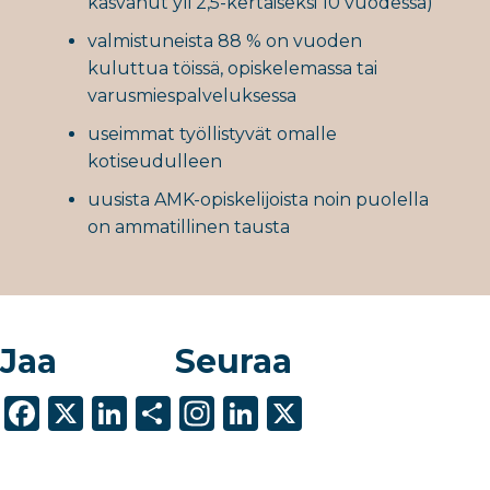
kasvanut yli 2,5-kertaiseksi 10 vuodessa)
valmistuneista 88 % on vuoden
kuluttua töissä, opiskelemassa tai
varusmiespalveluksessa
useimmat työllistyvät omalle
kotiseudulleen
uusista AMK-opiskelijoista noin puolella
on ammatillinen tausta
Jaa
Seuraa
F
X
Li
S
In
Li
X
a
n
h
st
n
c
k
ar
a
k