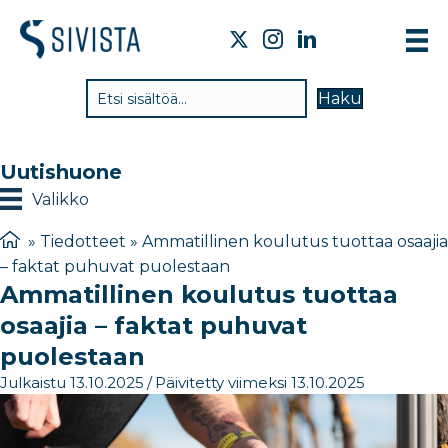
TI
Haku
VA
TY
Uutishuone
TI
Valikko
JÄ
»
Tiedotteet
»
Ammatillinen koulutus tuottaa osaajia
– faktat puhuvat puolestaan
UU
Ammatillinen koulutus tuottaa
YH
osaajia – faktat puhuvat
puolestaan
Julkaistu 13.10.2025
/
Päivitetty viimeksi 13.10.2025