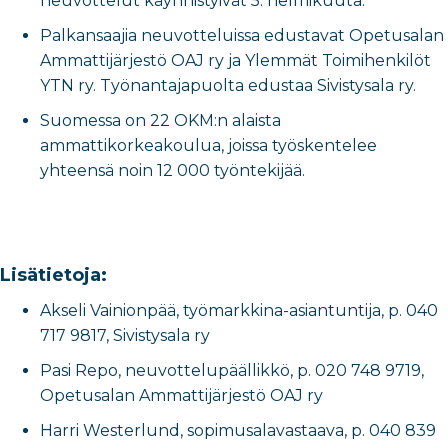
neuvottelut käynnistyivät 5. helmikuuta.
Palkansaajia neuvotteluissa edustavat Opetusalan
Ammattijärjestö OAJ ry ja Ylemmät Toimihenkilöt
YTN ry. Työnantajapuolta edustaa Sivistysala ry.
Suomessa on 22 OKM:n alaista
ammattikorkeakoulua, joissa työskentelee
yhteensä noin 12 000 työntekijää.
Lisätietoja:
Akseli Vainionpää, työmarkkina-asiantuntija, p. 040
717 9817, Sivistysala ry
Pasi Repo, neuvottelupäällikkö, p.
020 748 9719,
Opetusalan Ammattijärjestö OAJ ry
Harri Westerlund, sopimusalavastaava, p.
040 839