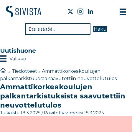
TI
Haku
VA
TY
Uutishuone
TI
Valikko
JÄ
»
Tiedotteet
»
Ammattikorkeakoulujen
palkantarkistuksista saavutettiin neuvottelutulos
UU
Ammattikorkeakoulujen
YH
palkantarkistuksista saavutettiin
neuvottelutulos
Julkaistu 18.3.2025
/
Päivitetty viimeksi 18.3.2025