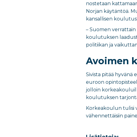
nostetaan kattamaan 
Norjan käytäntöä. Mu
kansallisen koulutus
– Suomen verrattain 
koulutuksen laadusta
politiikan ja vaikutt
Avoimen k
Sivista pitää hyvänä
euroon opintopisteel
jolloin korkeakouluil
koulutuksen tarjont
Korkeakoulun tulisi 
vähennettäisiin pain
Lisätietoja: