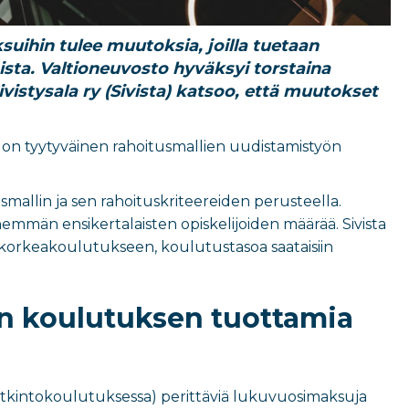
suihin tulee muutoksia, joilla tuetaan
sta. Valtioneuvosto hyväksyi torstaina
istysala ry (Sivista) katsoo, että muutokset
ö on tyytyväinen rahoitusmallien uudistamistyön
allin ja sen rahoituskriteereiden perusteella.
nemmän ensikertalaisten opiskelijoiden määrää. Sivista
korkeakoulutukseen, koulutustasoa saataisiin
n koulutuksen tuottamia
 tutkintokoulutuksessa) perittäviä lukuvuosimaksuja