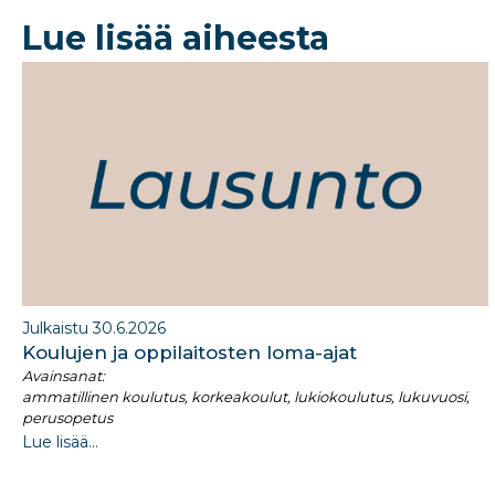
b
dI
Lue lisää aiheesta
o
n
o
k
Julkaistu 30.6.2026
Koulujen ja oppilaitosten loma-ajat​
Avainsanat:
ammatillinen koulutus, korkeakoulut, lukiokoulutus, lukuvuosi,
perusopetus
Lue lisää...