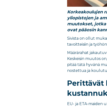
Korkeakoulujen ra
yliopistojen ja a
muutokset, jotka 
ovat pääosin kann
Sivista on ollut muk
tavoitteisiin ja työh
Määrärahat jakautuva
Keskeisin muutos on, 
pitää tätä hyvänä mu
nostettua ja koulutu
Perittävä
kustannuk
EU- ja ETA-maiden ul