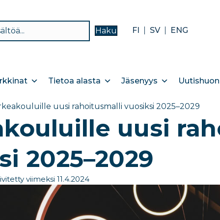
FI
SV
ENG
Haku
kkinat
Tietoa alasta
Jäsenyys
Uutishuon
keakouluille uusi rahoitusmalli vuosiksi 2025–2029
kouluille uusi rah
si 2025–2029
ivitetty viimeksi 11.4.2024