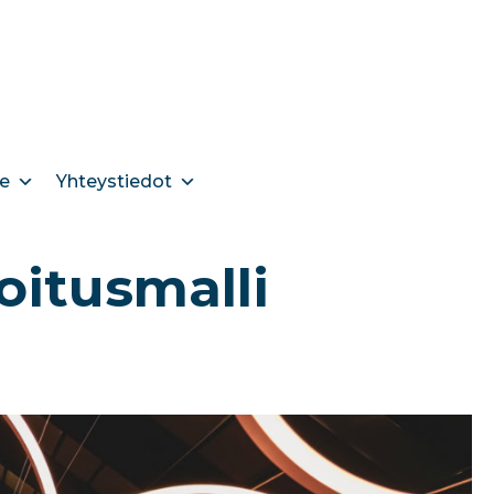
e
Yhteystiedot
oitusmalli