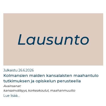
ra
dI
m
n
Julkaistu 26.6.2026
Kolmansien maiden kansalaisten maahantulo
tutkimuksen ja opiskelun perusteella​
Avainsanat:
kansainvälisyys, korkeakoulut, maahanmuutto
Lue lisää...