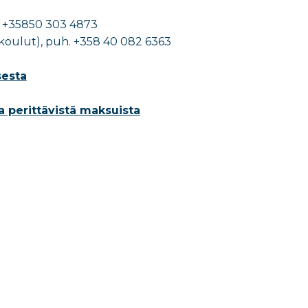
uh. +35850 303 4873
eakoulut), puh. +358 40 082 6363
sesta
 perittävistä maksuista