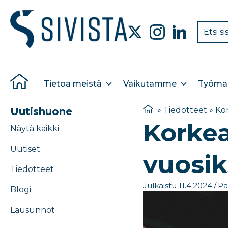
Tietoa meistä
Vaikutamme
Työmar
Uutishuone
»
Tiedotteet
»
Kor
Korkea
Näytä kaikki
Uutiset
vuosik
Tiedotteet
Julkaistu 11.4.2024
/
Pä
Blogi
Lausunnot