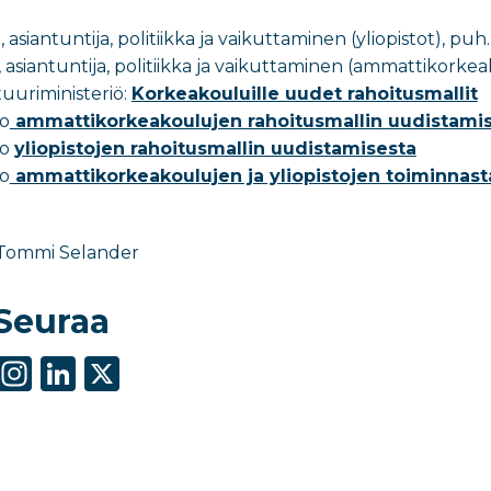
asiantuntija, politiikka ja vaikuttaminen (yliopistot), p
, asiantuntija, politiikka ja vaikuttaminen (ammattikork
tuuriministeriö:
Korkeakouluille uudet rahoitusmallit
to
ammattikorkeakoulujen rahoitusmallin uudistami
to
yliopistojen rahoitusmallin uudistamisesta
to
ammattikorkeakoulujen ja yliopistojen toiminnasta
 Tommi Selander
Seuraa
S
In
Li
X
h
st
n
ar
a
k
e
g
e