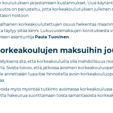
koulutuksen järjestämisen kustannukset. Uusi käytäntö
utos on perusteltu, jotta korkeakoulutuksen julkinen 
tason nostoon.
alhainen korkeakoulutettujen osuus heikentää maamme p
 täytyy pitää kiinni. Lukuvuosimaksujen korotuksesta vo
amisen asiantuntija
Paula Tuovinen
.
orkeakoulujen maksuihin jo
 esityksenä sitä, että korkeakouluilla olisi mahdollisuu
tä. Sivista toivoo, että jatkossa avoimen korkeakouluope
le annettaisiin lupa itse hinnoitella avoin korkeakouluop
aa.
voida myös myöntää tutkinto avoimessa korkeakoulussa s
etta hakeutua suorittamaan toista samantasoista korkeako