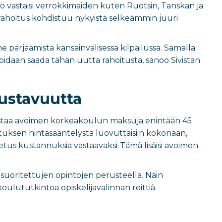
 vastaisi verrokkimaiden kuten Ruotsin, Tanskan ja
rahoitus kohdistuu nykyistä selkeämmin juuri
ärjäämistä kansainvälisessä kilpailussa. Samalla
idaan saada tähän uutta rahoitusta, sanoo Sivistan
ustavuutta
s nostaa avoimen korkeakoulun maksuja enintään 45
tuksen hintasääntelystä luovuttaisiin kokonaan,
etus kustannuksia vastaavaksi. Tämä lisäisi avoimen
uoritettujen opintojen perusteella. Näin
ulututkintoa opiskelijavalinnan reittiä.