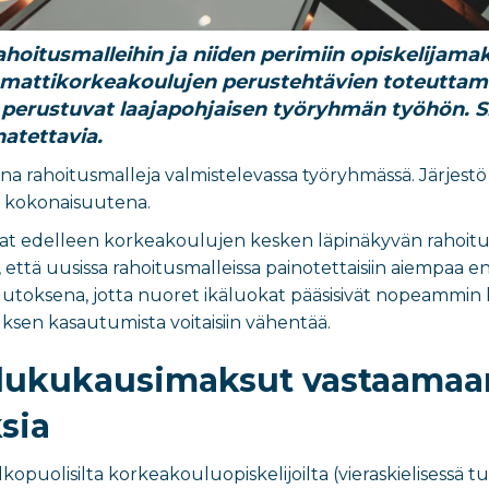
hoitusmalleihin ja niiden perimiin opiskelijamak
mmattikorkeakoulujen perustehtävien toteuttami
perustuvat laajapohjaisen työryhmän työhön. Siv
atettavia.
ana rahoitusmalleja valmistelevassa työryhmässä. Järjest
ön kokonaisuutena.
t edelleen korkeakoulujen kesken läpinäkyvän rahoitusm
että uusissa rahoitusmalleissa painotettaisiin aiempaa e
utoksena, jotta nuoret ikäluokat pääsisivät nopeammin 
ksen kasautumista voitaisiin vähentää.
t lukukausimaksut vastaamaa
sia
kopuolisilta korkeakouluopiskelijoilta (vieraskielisessä