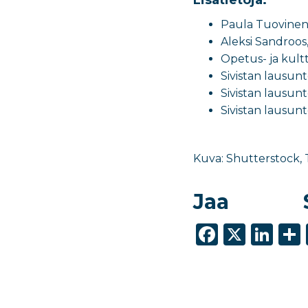
Paula Tuovinen, 
Aleksi Sandroos
Opetus- ja kult
Sivistan lausun
Sivistan lausun
Sivistan lausun
Kuva: Shutterstock,
Jaa
F
X
Li
a
n
c
k
e
e