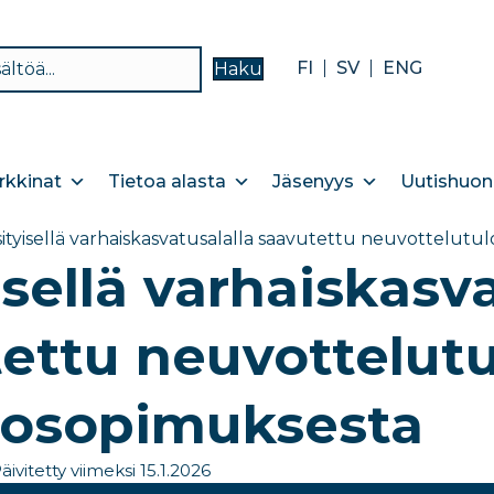
FI
SV
ENG
Haku
kkinat
Tietoa alasta
Jäsenyys
Uutishuon
ityisellä varhaiskasvatusalalla saavutettu neuvottelut
isellä varhaiskasv
ettu neuvottelut
tosopimuksesta
äivitetty viimeksi 15.1.2026