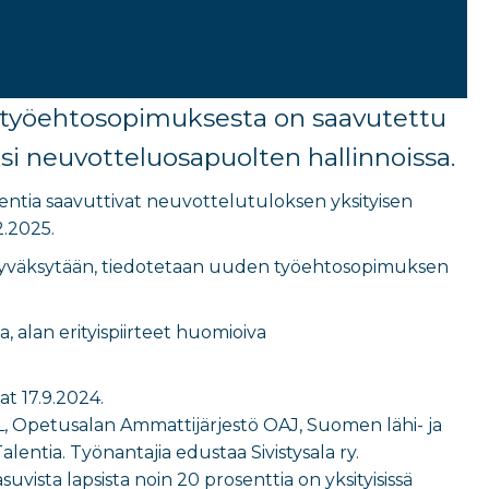
a työehtosopimuksesta on saavutettu
si neuvotteluosapuolten hallinnoissa.
lentia saavuttivat neuvottelutuloksen yksityisen
.2025.
se hyväksytään, tiedotetaan uuden työehtosopimuksen
, alan erityispiirteet huomioiva
t 17.9.2024.
JHL, Opetusalan Ammattijärjestö OAJ, Suomen lähi- ja
lentia. Työnantajia edustaa Sivistysala ry.
uvista lapsista noin 20 prosenttia on yksityisissä