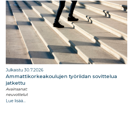
o
k
Julkaistu 30.7.2026
Ammattikorkeakoulujen työriidan sovittelua
jatkettu
Avainsanat:
neuvottelut
Lue lisää...