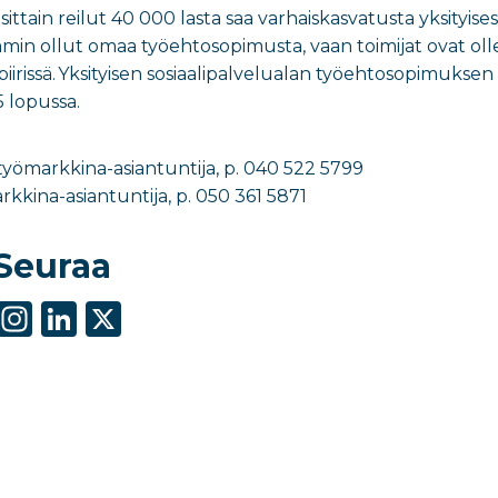
sittain reilut 40 000 lasta saa varhaiskasvatusta yksityises
semmin ollut omaa työehtosopimusta, vaan toimijat ovat o
irissä. Yksityisen sosiaalipalvelualan työehtosopimuksen
 lopussa.
 työmarkkina-asiantuntija, p. 040 522 5799
arkkina-asiantuntija, p. 050 361 5871
Seuraa
S
In
Li
X
h
st
n
ar
a
k
e
g
e
ra
dI
m
n