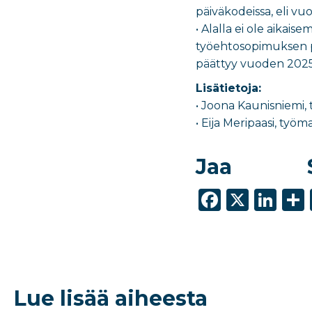
päiväkodeissa, eli vuo
• Alalla ei ole aikai
työehtosopimuksen pi
päättyy vuoden 2025
Lisätietoja:
• Joona Kaunisniemi,
• Eija Meripaasi, työm
Jaa
F
X
Li
a
n
c
k
e
e
b
dI
Lue lisää aiheesta
o
n