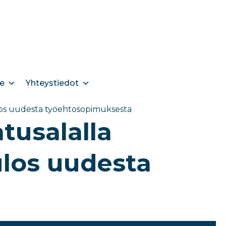
e
Yhteystiedot
ulos uudesta työehtosopimuksesta
atusalalla
ulos uudesta