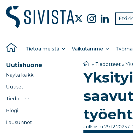
Tietoa meistä
Vaikutamme
Työmar
Uutishuone
»
Tiedotteet
»
Yks
Yksity
Näytä kaikki
Uutiset
saavut
Tiedotteet
työeh
Blogi
Lausunnot
Julkaistu 29.12.2025
/
P