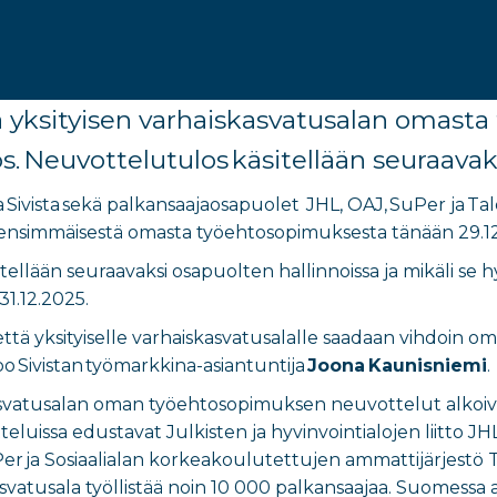
 yksityisen varhaiskasvatusalan omast
s. Neuvottelutulos käsitellään seuraavak
 Sivista sekä palkansaajaosapuolet JHL, OAJ, SuPer ja Ta
 ensimmäisestä omasta työehtosopimuksesta tänään 29.12
tellään seuraavaksi osapuolten hallinnoissa ja mikäli 
31.12.2025.
että yksityiselle varhaiskasvatusalalle saadaan vihdoin oma
o Sivistan työmarkkina-asiantuntija
Joona Kaunisniemi
.
kasvatusalan oman työehtosopimuksen neuvottelut alkoiva
teluissa edustavat Julkisten ja hyvinvointialojen liitto 
Per ja Sosiaalialan korkeakoulutettujen ammattijärjestö Ta
asvatusala työllistää noin 10 000 palkansaajaa. Suomessa as