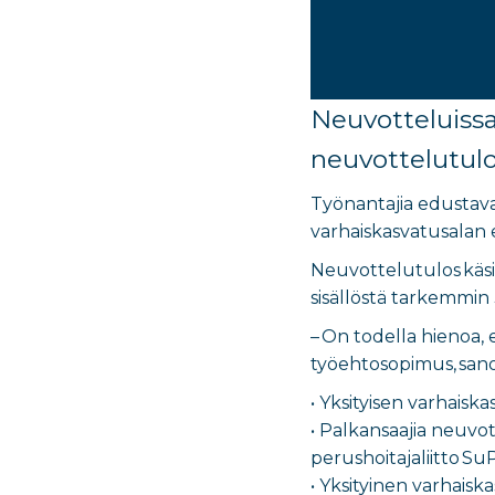
Neuvotteluissa
neuvottelutulo
Työnantajia edustava
varhaiskasvatusalan
Neuvottelutulos käsi
sisällöstä tarkemmin 
– On todella hienoa, 
työehtosopimus, sano
• Yksityisen varhais
• Palkansaajia neuvot
perushoitajaliitto Su
• Yksityinen varhaisk