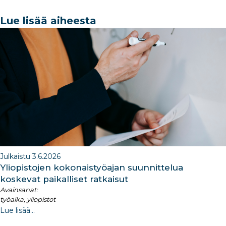
c
k
ar
a
k
e
e
e
g
e
Lue lisää aiheesta
b
dI
ra
dI
o
n
m
n
o
k
Julkaistu 3.6.2026
Yliopistojen kokonaistyöajan suunnittelua
koskevat paikalliset ratkaisut
Avainsanat:
työaika, yliopistot
Lue lisää...