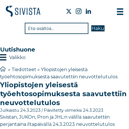
TI
Haku
VA
TY
Uutishuone
TI
Valikko
JÄ
»
Tiedotteet
»
Yliopistojen yleisestä
työehtosopimuksesta saavutettiin neuvottelutulos
UU
Yliopistojen yleisestä
YH
työehtosopimuksesta saavutettiin
neuvottelutulos
Julkaistu 24.3.2023
/
Päivitetty viimeksi 24.3.2023
Sivistan, JUKOn, Pron ja JHL:n välillä saavutettiin
perjantaina iltapäivällä 24.3.2023 neuvottelutulos