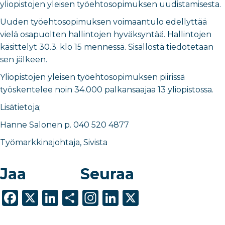
yliopistojen yleisen työehtosopimuksen uudistamisesta.
Uuden työehtosopimuksen voimaantulo edellyttää
vielä osapuolten hallintojen hyväksyntää. Hallintojen
käsittelyt 30.3. klo 15 mennessä. Sisällöstä tiedotetaan
sen jälkeen.
Yliopistojen yleisen työehtosopimuksen piirissä
työskentelee noin 34.000 palkansaajaa 13 yliopistossa.
Lisätietoja;
Hanne Salonen p. 040 520 4877
Työmarkkinajohtaja, Sivista
Jaa
Seuraa
F
X
Li
S
In
Li
X
a
n
h
st
n