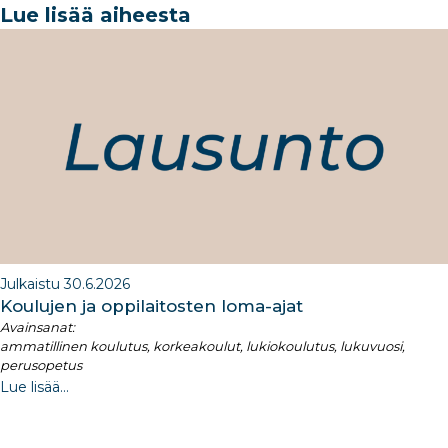
e
e
e
g
e
Lue lisää aiheesta
b
dI
ra
dI
o
n
m
n
o
k
Julkaistu 30.6.2026
Koulujen ja oppilaitosten loma-ajat​
Avainsanat:
ammatillinen koulutus, korkeakoulut, lukiokoulutus, lukuvuosi,
perusopetus
Lue lisää...