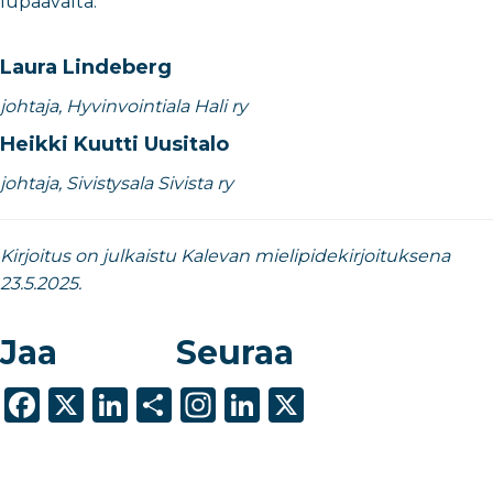
lupaavalta.
Laura Lindeberg
johtaja, Hyvinvointiala Hali ry
Heikki Kuutti Uusitalo
johtaja, Sivistysala Sivista ry
Kirjoitus on julkaistu Kalevan mielipidekirjoituksena
23.5.2025.
Jaa
Seuraa
F
X
Li
S
In
Li
X
a
n
h
st
n
c
k
ar
a
k