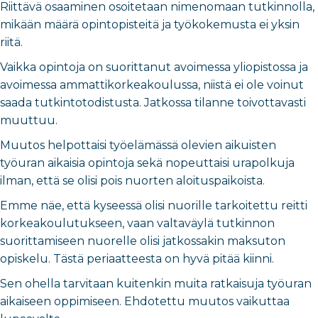
Riittävä osaaminen osoitetaan nimenomaan tutkinnolla,
mikään määrä opintopisteitä ja työkokemusta ei yksin
riitä.
Vaikka opintoja on suorittanut avoimessa yliopistossa ja
avoimessa ammattikorkeakoulussa, niistä ei ole voinut
saada tutkintotodistusta. Jatkossa tilanne toivottavasti
muuttuu.
Muutos helpottaisi työelämässä olevien aikuisten
työuran aikaisia opintoja sekä nopeuttaisi urapolkuja
ilman, että se olisi pois nuorten aloituspaikoista.
Emme näe, että kyseessä olisi nuorille tarkoitettu reitti
korkeakoulutukseen, vaan valtaväylä tutkinnon
suorittamiseen nuorelle olisi jatkossakin maksuton
opiskelu. Tästä periaatteesta on hyvä pitää kiinni.
Sen ohella tarvitaan kuitenkin muita ratkaisuja työuran
aikaiseen oppimiseen. Ehdotettu muutos vaikuttaa