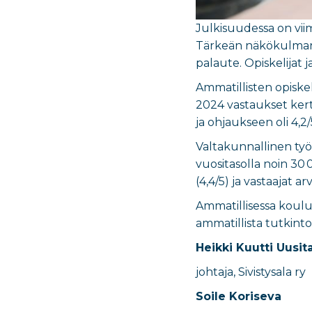
Julkisuudessa
on vii
Tärkeän näkökulman a
palaute. Opiskelijat 
Ammatillisten opiske
2024 vastaukset kerto
ja ohjaukseen oli 4,2/
Valtakunnallinen työe
vuositasolla noin 30
(4,4/5) ja vastaajat ar
Ammatillisessa koulu
ammatillista tutkinto
Heikki Kuutti Uusit
johtaja, Sivistysala ry
Soile Koriseva