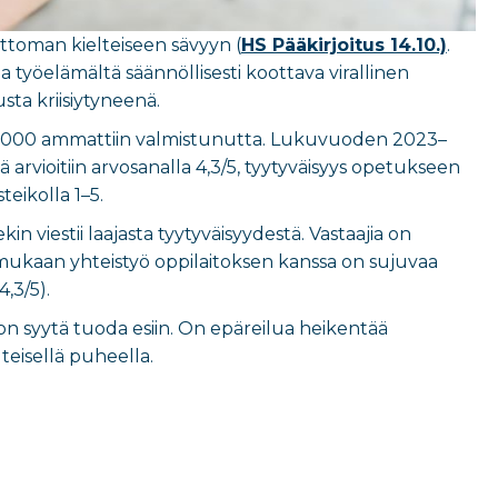
ttoman kielteiseen sävyyn (
HS Pääkirjoitus 14.10.)
.
työelämältä säännöllisesti koottava virallinen
sta kriisiytyneenä.
i 40 000 ammattiin valmistunutta. Lukuvuoden 2023–
 arvioitiin arvosanalla 4,3/5, tyytyväisyys opetukseen
teikolla 1–5.
viestii laajasta tyytyväisyydestä. Vastaajia on
 mukaan yhteistyö oppilaitoksen kanssa on sujuvaa
4,3/5).
 syytä tuoda esiin. On epäreilua heikentää
teisellä puheella.