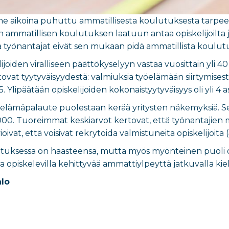
me aikoina puhuttu ammatillisesta koulutuksesta tarpee
mmatillisen koulutuksen laatuun antaa opiskelijoilta ja 
ja työnantajat eivät sen mukaan pidä ammatillista koulutu
lijoiden viralliseen päättökyselyyn vastaa vuosittain yl
vat tyytyväisyydestä: valmiuksia työelämään siirtymisestä
5. Ylipäätään opiskelijoiden kokonaistyytyväisyys oli yli 4 as
lämäpalaute puolestaan kerää yritysten näkemyksiä. Sekin 
 000. Tuoreimmat keskiarvot kertovat, että työnantajien
vioivat, että voisivat rekrytoida valmistuneita opiskelijoita (
tuksessa on haasteensa, mutta myös myönteinen puoli on
a opiskelevilla kehittyvää ammattiylpeyttä jatkuvalla kiel
alo