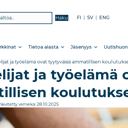
FI
SV
ENG
Haku
kkinat
Tietoa alasta
Jäsenyys
Uutishuon
lijat ja työelämä ovat tyytyväisiä ammatillisen koulutuk
lijat ja työelämä 
llisen koulutuks
äivitetty viimeksi 28.10.2025