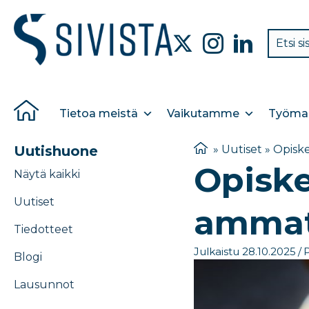
Tietoa meistä
Vaikutamme
Työmar
Uutishuone
»
Uutiset
»
Opiske
Opiske
Näytä kaikki
Uutiset
ammati
Tiedotteet
Julkaistu 28.10.2025
/
P
Blogi
Lausunnot