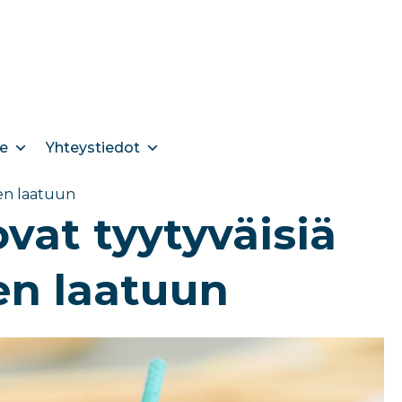
e
Yhteystiedot
sen laatuun
ovat tyytyväisiä
en laatuun