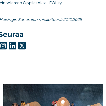
nkeinoelämän Oppilaitokset EOL ry
u Helsingin Sanomien mielipiteenä 27.10.2025.
Seuraa
S
In
Li
X
h
st
n
ar
a
k
e
g
e
ra
dI
m
n