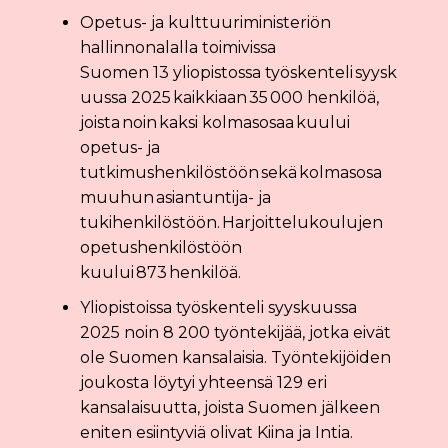
Opetus- ja kulttuuriministeriön
hallinnonalalla toimivissa
Suomen 13 yliopistossa työskenteli syysk
uussa 2025 kaikkiaan 35 000 henkilöä,
joista noin kaksi kolmasosaa kuului
opetus- ja
tutkimushenkilöstöön sekä kolmasosa
muuhun asiantuntija- ja
tukihenkilöstöön. Harjoittelukoulujen
opetushenkilöstöön
kuului 873 henkilöä.
Yliopistoissa työskenteli syyskuussa
2025 noin 8 200 työntekijää, jotka eivät
ole Suomen kansalaisia. Työntekijöiden
joukosta löytyi yhteensä 129 eri
kansalaisuutta, joista Suomen jälkeen
eniten esiintyviä olivat Kiina ja Intia.