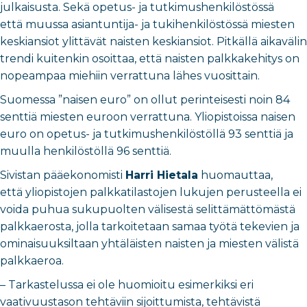
julkaisusta. Sekä opetus- ja tutkimushenkilöstössä
että muussa asiantuntija- ja tukihenkilöstössä miesten
keskiansiot ylittävät naisten keskiansiot. Pitkällä aikavälin
trendi kuitenkin osoittaa, että naisten palkkakehitys on
nopeampaa miehiin verrattuna lähes vuosittain.
Suomessa ”naisen euro” on ollut perinteisesti noin 84
senttiä miesten euroon verrattuna. Yliopistoissa naisen
euro on opetus- ja tutkimushenkilöstöllä 93 senttiä ja
muulla henkilöstöllä 96 senttiä.
Sivistan pääekonomisti
Harri Hietala
huomauttaa,
että yliopistojen palkkatilastojen lukujen perusteella ei
voida puhua sukupuolten välisestä selittämättömästä
palkkaerosta, jolla tarkoitetaan samaa työtä tekevien ja
ominaisuuksiltaan yhtäläisten naisten ja miesten välistä
palkkaeroa.
– Tarkastelussa ei ole huomioitu esimerkiksi eri
vaativuustason tehtäviin sijoittumista, tehtävistä