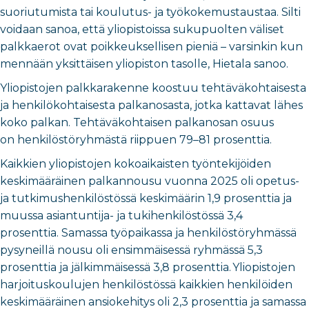
suoriutumista tai koulutus- ja työkokemustaustaa. Silti
voidaan sanoa, että yliopistoissa sukupuolten väliset
palkkaerot ovat poikkeuksellisen pieniä – varsinkin kun
mennään yksittäisen yliopiston tasolle, Hietala sanoo.
Yliopistojen palkkarakenne koostuu tehtäväkohtaisesta
ja henkilökohtaisesta palkanosasta, jotka kattavat lähes
koko palkan. Tehtäväkohtaisen palkanosan osuus
on henkilöstöryhmästä riippuen 79–81 prosenttia.
Kaikkien yliopistojen kokoaikaisten työntekijöiden
keskimääräinen palkannousu vuonna 2025 oli opetus-
ja tutkimushenkilöstössä keskimäärin 1,9 prosenttia ja
muussa asiantuntija- ja tukihenkilöstössä 3,4
prosenttia. Samassa työpaikassa ja henkilöstöryhmässä
pysyneillä nousu oli ensimmäisessä ryhmässä 5,3
prosenttia ja jälkimmäisessä 3,8 prosenttia. Yliopistojen
harjoituskoulujen henkilöstössä kaikkien henkilöiden
keskimääräinen ansiokehitys oli 2,3 prosenttia ja samassa