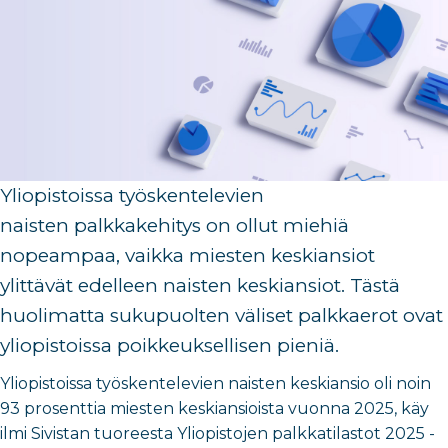
Yliopistoissa työskentelevien
nai
sten
palkka
kehitys on
ollut miehiä
nopeampaa
, vaikka
miesten keskiansiot
ylittävät
edelleen
naisten keskiansiot.
Tästä
huolimatta s
ukupuolten väliset palkkaerot ovat
yliopistoissa poikkeuksellisen pieniä.
Yliopistoissa työskentelevien naisten keskiansio oli noin
93 prosenttia miesten keskiansioista vuonna 2025, käy
ilmi Sivistan tuoreesta Yliopistojen palkkatilastot 2025 -