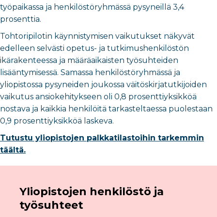
työpaikassa ja henkilöstöryhmässä pysyneillä 3,4
prosenttia.
Tohtoripilotin käynnistymisen vaikutukset näkyvät
edelleen selvästi opetus- ja tutkimushenkilöstön
ikärakenteessa ja määräaikaisten työsuhteiden
lisääntymisessä. Samassa henkilöstöryhmässä ja
yliopistossa pysyneiden joukossa väitöskirjatutkijoiden
vaikutus ansiokehitykseen oli 0,8 prosenttiyksikköä
nostava ja kaikkia henkilöitä tarkasteltaessa puolestaan
0,9 prosenttiyksikköä laskeva.
Tutustu yliopistojen palkkatilastoihin tarkemmin
täältä.
Yliopistojen henkilöstö ja
työsuhteet