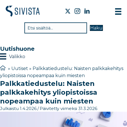
TI
Haku
VA
TY
Uutishuone
TI
Valikko
JÄ
»
Uutiset
»
Palkkatiedustelu: Naisten palkkakehitys
yliopistoissa nopeampaa kuin miesten
UU
Palkkatiedustelu: Naisten
YH
palkkakehitys yliopistoissa
nopeampaa kuin miesten
Julkaistu 1.4.2026
/
Päivitetty viimeksi 31.3.2026