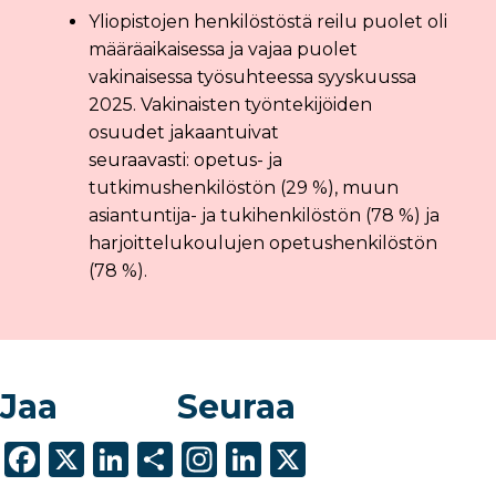
Yliopistojen henkilöstöstä reilu puolet oli
määräaikaisessa ja vajaa puolet
vakinaisessa työsuhteessa syyskuussa
2025. Vakinaisten työntekijöiden
osuudet jakaantuivat
seuraavasti: opetus- ja
tutkimushenkilöstön (29 %), muun
asiantuntija- ja tukihenkilöstön (78 %) ja
harjoittelukoulujen opetushenkilöstön
(78 %).
Jaa
Seuraa
F
X
Li
S
In
Li
X
a
n
h
st
n