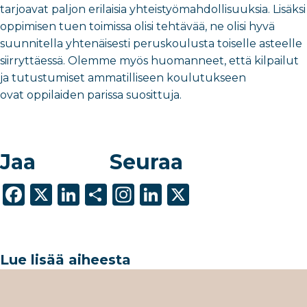
tarjoavat paljon erilaisia yhteistyömahdollisuuksia. Lisäksi
oppimisen tuen toimissa olisi tehtävää, ne olisi hyvä
suunnitella yhtenäisesti peruskoulusta toiselle asteelle
siirryttäessä. Olemme myös huomanneet, että kilpailut
ja tutustumiset ammatilliseen koulutukseen
ovat oppilaiden parissa suosittuja.
Jaa
Seuraa
F
X
Li
S
In
Li
X
a
n
h
st
n
c
k
ar
a
k
e
e
e
g
e
Lue lisää aiheesta
b
dI
ra
dI
o
n
m
n