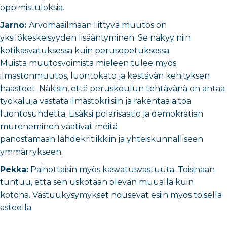
oppimistuloksia.
Jarno:
Arvomaailmaan liittyvä muutos on
yksilökeskeisyyden lisääntyminen. Se näkyy niin
kotikasvatuksessa kuin perusopetuksessa.
Muista
muutosvoimista mieleen tulee myös
ilmastonmuutos, luontokato ja kestävän kehityksen
haasteet. Näkisin, että peruskoulun tehtävänä on antaa
työkaluja vastata ilmastokriisiin ja rakentaa aitoa
luontosuhdetta. Lisäksi polarisaatio ja demokratian
mureneminen vaativat meitä
panostamaan lähdekritiikkiin ja yhteiskunnalliseen
ymmärrykseen.
Pekka:
Painottaisin myös kasvatusvastuuta. Toisinaan
tuntuu, että sen uskotaan olevan muualla kuin
kotona. Vastuukysymykset nousevat esiin myös toisella
asteella.