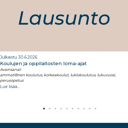
o
k
Julkaistu 30.6.2026
Koulujen ja oppilaitosten loma-ajat​
Avainsanat:
ammatillinen koulutus, korkeakoulut, lukiokoulutus, lukuvuosi,
perusopetus
Lue lisää...