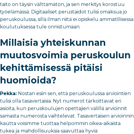
taito on täysin välttämätön, ja sen merkitys korostuu
työelämässä. Digitaaliset perustaidot tulisi omaksua jo
peruskoulussa, sillä ilman niitä ei opiskelu ammatillisessa
koulutuksessa tule onnistumaan.
Millaisia yhteiskunnan
muutosvoimia peruskoulun
kehittämisessä pitäisi
huomioida?
Pekka:
Nostan esiin sen, että peruskoulussa arviointien
tulisi olla tasavertaisia.
Nyt numerot tarkoittavat eri
asioita, kun
peruskoulujen opettajien välillä arvioinnit
samasta numerosta vaihtelevat. Tasavertaisen arvioinnin
kautta voisimme
tuottaa helpommin oikea-aikaista
tukea ja mahdollisuuksia saavuttaa hyviä