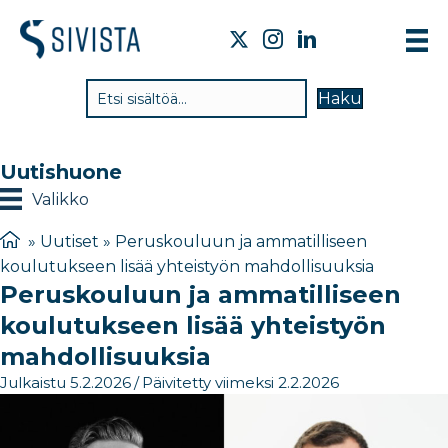
TI
Haku
VA
TY
Uutishuone
TI
Valikko
JÄ
»
Uutiset
»
Peruskouluun ja ammatilliseen
koulutukseen lisää yhteistyön mahdollisuuksia
UU
Peruskouluun ja ammatilliseen
YH
koulutukseen lisää yhteistyön
mahdollisuuksia
Julkaistu 5.2.2026
/
Päivitetty viimeksi 2.2.2026