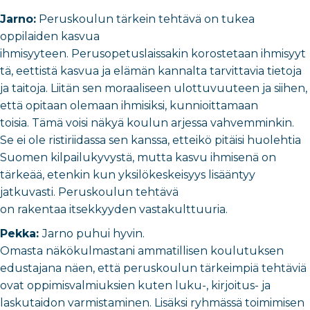
Jarno:
Peruskoulun tärkein tehtävä on tukea
oppilaiden kasvua
ihmisyyteen. Perusopetuslaissakin korostetaan ihmisyyt
tä, eettistä kasvua ja elämän kannalta tarvittavia tietoja
ja taitoja.
Liitän sen moraaliseen ulottuvuuteen ja siihen,
että opitaan olemaan ihmisiksi, kunnioittamaan
toisia.
Tämä voisi näkyä koulun arjessa vahvemminkin.
Se
ei ole ristiriidassa sen kanssa, etteikö pitäisi huolehtia
Suomen kilpailukyvystä, mutta kasvu ihmisenä on
tärkeää, etenkin kun
yksilökeskeisyys lisääntyy
jatkuvasti. Peruskoulun tehtävä
on rakentaa itsekkyyden vastakulttuuria.
Pekka:
Jarno puhui hyvin.
Omasta näkökulmastani ammatillisen koulutuksen
edustajana näen, että peruskoulun tärkeimpiä tehtäviä
ovat oppimisvalmiuksien kuten luku-, kirjoitus- ja
laskutaidon varmistaminen. Lisäksi ryhmässä toimimisen