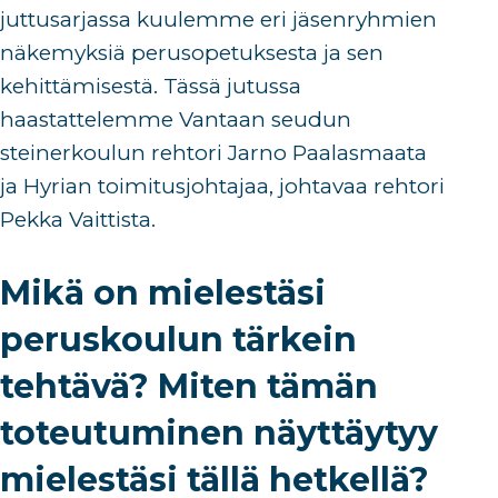
juttusarjassa
kuulemme eri jäsenryhmien
näkemyksiä perusopetuksesta ja sen
kehittämisestä.
Tä
ssä jutussa
haastattelemme
Vantaan seudun
steinerkoulun rehtori Jarno Paalasmaata
ja
Hyrian
toimitusjohtajaa, johtavaa rehtori
Pekka Vaittista.
Mikä on mielestäsi
peruskoulun tärkein
tehtävä? Miten tämän
toteutuminen näyttäytyy
mielestäsi tällä hetkellä?