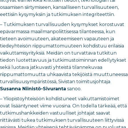
liittyvät esimerkiksi kriittisen tiedon, teknologian tai
osaamisen siirtymiseen, kansalliseen turvallisuuteen,
eettisiin kysymyksiin ja tutkimuksen integriteettiin.
– Tutkimuksen turvallisuuden kysymykset korostuvat
epävarmassa maailmanpoliittisessa tilanteessa, kun
tieteen avoimuuteen, akateemiseen vapauteen ja
tiedeyhteisön riippumattomuuteen kohdistuu erilaisia
vaikuttamisyrityksiä. Meidän on turvattava tutkitun
tiedon luotettavuus ja tutkimustoiminnan edellytykset
sekä luotava jatkuvasti yhteistä tilannekuvaa
riippumattomuutta uhkaavista tekijöistä muuttuneessa
turvallisuusympäristössä, Sivistan toimitusjohtaja
Susanna Niinistö-Sivuranta
sanoo.
– Yliopistoyhteisöön kohdistuneet vaikuttamistoimet
ovat lisääntyneet viime vuosina. On todella tärkeää, että
tutkimushankkeiden vastuulliset johtajat saavat
riittävästi tukea tutkimuksen turvallisuuteen liittyvissä
asioissa. Meidän yhteisenä tehtävänämme on puolustaa