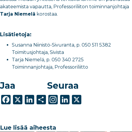
akateemista vapautta, Professoriliiton toiminnanjohtaja
Tarja Niemelä
korostaa.
Lisätietoja:
Susanna Niinistö-Sivuranta, p. 050 511 5382
Toimitusjohtaja, Sivista
Tarja Niemelä, p. 050 340 2725
Toiminnanjohtaja, Professoriliitto
Jaa
Seuraa
F
X
Li
S
In
Li
X
a
n
h
st
n
c
k
ar
a
k
e
e
e
g
e
Lue lisää aiheesta