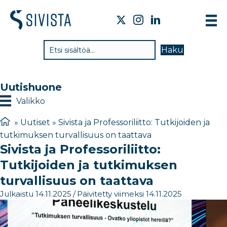
TI
Haku
VA
TY
Uutishuone
TI
Valikko
JÄ
»
Uutiset
»
Sivista ja Professoriliitto: Tutkijoiden ja
tutkimuksen turvallisuus on taattava
UU
Sivista ja Professoriliitto:
YH
Tutkijoiden ja tutkimuksen
turvallisuus on taattava
Julkaistu 14.11.2025
/
Päivitetty viimeksi 14.11.2025