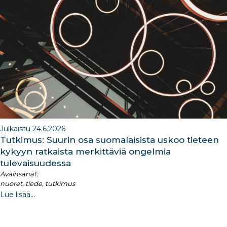
b
dI
ra
dI
o
n
m
n
o
k
Julkaistu 24.6.2026
Tutkimus: Suurin osa suomalaisista uskoo tieteen
kykyyn ratkaista merkittäviä ongelmia
tulevaisuudessa
Avainsanat:
nuoret, tiede, tutkimus
Lue lisää...