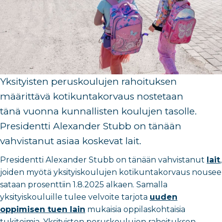
Yksityisten peruskoulujen rahoituksen
määrittävä kotikuntakorvaus
nostetaan
tänä
vuonna
kunnallisten
koulujen
tasolle.
Presidentti Alexander Stubb on
tänään
vahvistanut
asiaa
koskevat lait
.
Presidentti Alexander Stubb on tänään vahvistanut
lait
,
joiden myötä yksityiskoulujen kotikuntakorvaus nousee
sataan prosenttiin 1.8.2025 alkaen. Samalla
yksityiskouluille tulee velvoite tarjota
uuden
oppimisen tuen lain
mukaisia oppilaskohtaisia
tukitoimia. Yksityisten peruskoulujen rahoituksen