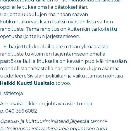
oppilaille tukea omalla päätöksellään.
Harjoittelukoulujen mainitaan saavan
kotikuntakorvauksen lisäksi myös erillistä valtion
rahoitusta. Tämä rahoitus on kuitenkin tarkoitettu
opetusharjoittelun järjestämiseen.
– Ei harjoittelukouluilla ole mitään ylimääräistä
rahoitusta tukitoimien laajentamiseen omalla
päätöksellä. Hallituksella on kevään puoliväliriihessään
mahdollista tarkastella harjoittelukoulujen asemaa
uudelleen, Sivistan politiikan ja vaikuttamisen johtaja
Heikki Kuutti Uusitalo
toivoo.
Lisätietoja:
Annakaisa Tikkinen, johtava asiantuntija
p. 040 356 6082
Opetus- ja kulttuuriministeriö järjestää tammi-
helmikuussa infowebinaareja oppimisen tuen