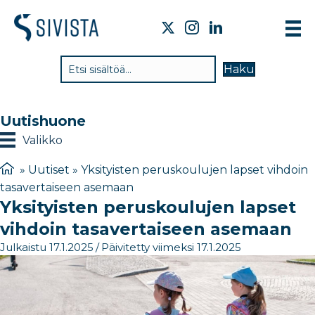
TI
Haku
VA
TY
Uutishuone
TI
Valikko
JÄ
»
Uutiset
»
Yksityisten peruskoulujen lapset vihdoin
tasavertaiseen asemaan
UU
Yksityisten peruskoulujen lapset
YH
vihdoin tasavertaiseen asemaan
Julkaistu 17.1.2025
/
Päivitetty viimeksi 17.1.2025