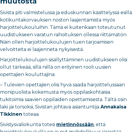
muutosta
Sivista piti valmistelussa ja eduskunnan käsittelyssä esillä
kotikuntakorvauksen noston laajentamista myös
harjoittelukouluihin. Tämä ei kuitenkaan toteutunut
uudistukseen varatun rahoituksen ollessa riittämätön.
Näin ollen harjoittelukoulujen tuen tarjoamisen
velvoitteita ei laajenneta nykyisestä.
Harjoittelukoulujen sisällyttäminen uudistukseen olisi
ollut tärkeää, sillä niillä on erityinen rooli uusien
opettajien kouluttajina.
– Tulevien opettajien olisi hyvä saada harjoittelussaan
monipuolista kokemusta myös oppilaskohtaisia
tukitoimia saavien oppilaiden opettamisesta. Tältä osin
laki jäi torsoksi, Sivistan johtava asiantuntija
Annakaisa
Tikkinen
toteaa.
Sivistysvaliokunta totesi
mietinnössään
, että
harjoittelukouluilla on jo nyt mahdollisuus järjestää