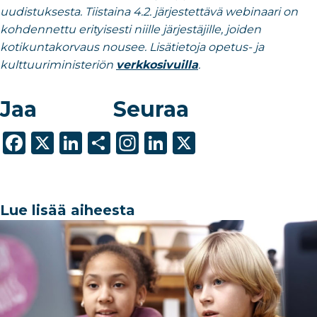
uudistuksesta. Tiistaina 4.2. järjestettävä webinaari on
kohdennettu erityisesti niille järjestäjille, joiden
kotikuntakorvaus nousee. Lisätietoja opetus- ja
kulttuuriministeriön
verkkosivuilla
.
Jaa
Seuraa
F
X
Li
S
In
Li
X
a
n
h
st
n
c
k
ar
a
k
e
e
e
g
e
Lue lisää aiheesta
b
dI
ra
dI
o
n
m
n
o
k