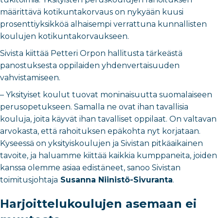
määrittävä kotikuntakorvaus on nykyään kuusi
prosenttiyksikköä alhaisempi verrattuna kunnallisten
koulujen kotikuntakorvaukseen.
Sivista kiittää Petteri Orpon hallitusta tärkeästä
panostuksesta oppilaiden yhdenvertaisuuden
vahvistamiseen.
– Yksityiset koulut tuovat moninaisuutta suomalaiseen
perusopetukseen. Samalla ne ovat ihan tavallisia
kouluja, joita käyvät ihan tavalliset oppilaat. On valtavan
arvokasta, että rahoituksen epäkohta nyt korjataan.
Kyseessä on yksityiskoulujen ja Sivistan pitkäaikainen
tavoite, ja haluamme kiittää kaikkia kumppaneita, joiden
kanssa olemme asiaa edistäneet, sanoo Sivistan
toimitusjohtaja
Susanna Niinistö-Sivuranta
.
Harjoittelukoulujen asemaan ei