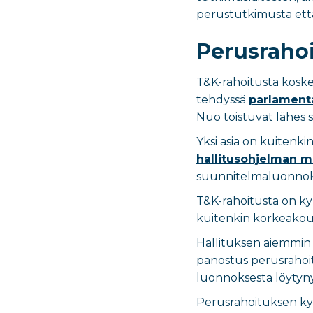
perustutkimusta että 
Perusrahoi
T&K-rahoitusta koskev
tehdyssä
parlamenta
Nuo toistuvat lähes 
Yksi asia on kuitenk
hallitusohjelman 
suunnitelmaluonnoks
T&K-rahoitusta on ky
kuitenkin korkeakoul
Hallituksen aiemmi
panostus perusrahoit
luonnoksesta löytyn
Perusrahoituksen kys