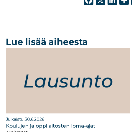
F
X
Li
a
n
c
k
e
e
b
dI
Lue lisää aiheesta
o
n
o
k
Julkaistu 30.6.2026
Koulujen ja oppilaitosten loma-ajat​