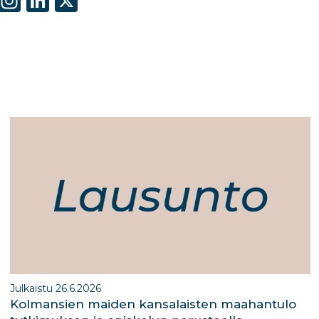
S
In
Li
X
h
st
n
ar
a
k
e
g
e
ra
dI
m
n
Julkaistu 26.6.2026
Kolmansien maiden kansalaisten maahantulo