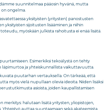
idämme suunnitelmaa pääosin hyvänä, mutta
e on ongelma.
asvatettaessa yksityisten (yritysten) panostusten
yksityisten sijoitusten lisääminen ja niihin
toteudu, myöskään julkista rahoitusta ei enää lisätä.
 puurtamiseen. Esimerkiksi tekoälystä on tehty
läpimurtoa ja yhteiskunnallista vaikuttavuutta.
i kuvata puutarhan vertauksella. On tärkeää, että
ta myös vielä nupullaan olevia ideoita. Niiden lisäksi
 perustutkimusta asioista, joiden kaupallistamisen
 merkitys: halutaan lisätä yritysten, yliopistojen,
tä. Yhteistyö auttaa suuntaamaan sekä akateemista