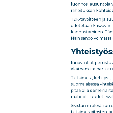
luonnos lausuntoja va
rahoituksen kohteid
T&K-tavoitteen ja suu
odotetaan kasvavan tu
kannustaminen. Tämä o
Näin sanoo voimassa 
Yhteistyö
Innovaatiot perustuv
akateemista perustut
Tutkimus-, kehitys- 
suomalaisessa yhteisk
pitää olla siemeniä i
mahdollisuudet eivät 
Sivistan mielestä on e
tutkimuslaitosten, a