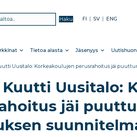
FI
SV
ENG
Haku
kkinat
Tietoa alasta
Jäsenyys
Uutishuon
uutti Uusitalo: Korkeakoulujen perusrahoitus jäi puut
 Kuutti Uusitalo:
ahoitus jäi puut
uksen suunnitelm