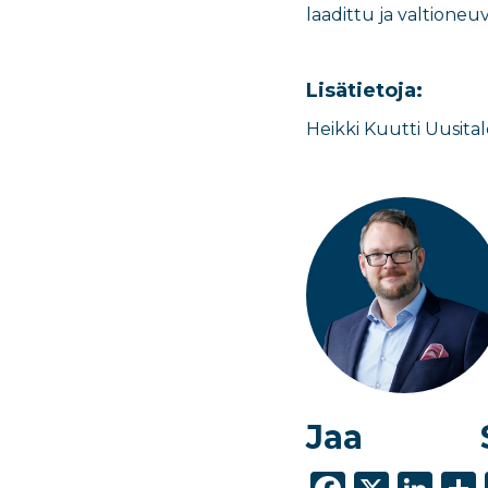
laadittu ja valtione
Lisätietoja:
Heikki Kuutti Uusita
Jaa