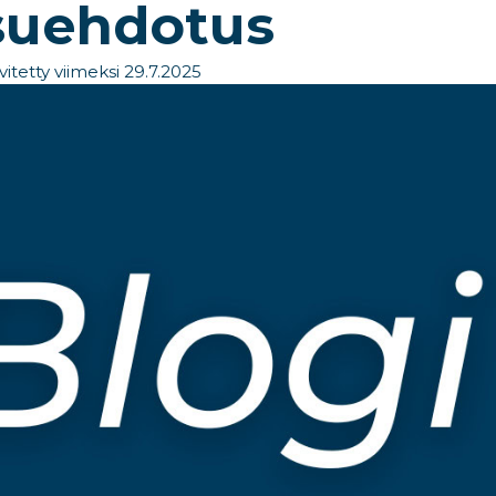
suehdotus
vitetty viimeksi 29.7.2025