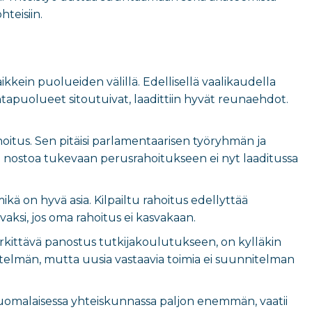
hteisiin.
kkein puolueiden välillä. Edellisellä vaalikaudella
apuolueet sitoutuivat, laadittiin hyvät reunaehdot.
oitus. Sen pitäisi parlamentaarisen työryhmän ja
n nostoa tukevaan perusrahoitukseen ei nyt laaditussa
ä on hyvä asia. Kilpailtu rahoitus edellyttää
aksi, jos oma rahoitus ei kasvakaan.
merkittävä panostus tutkijakoulutukseen, on kylläkin
elmän, mutta uusia vastaavia toimia ei suunnitelman
 suomalaisessa yhteiskunnassa paljon enemmän, vaatii