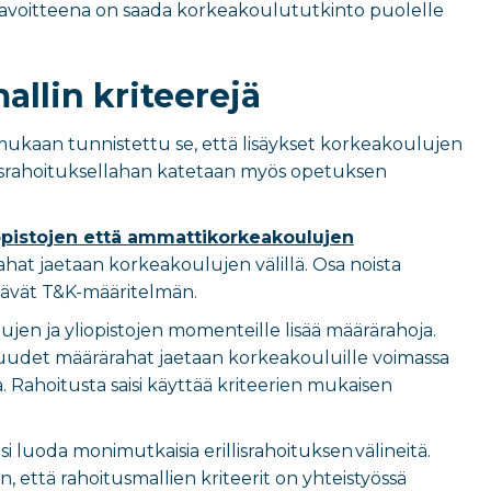
tavoitteena on saada korkeakoulututkinto puolelle
llin kriteerejä
mukaan tunnistettu se, että lisäykset korkeakoulujen
srahoituksellahan katetaan myös opetuksen
opistojen että ammattikorkeakoulujen
rahat jaetaan korkeakoulujen välillä. Osa noista
yttävät T&K-määritelmän.
jen ja yliopistojen momenteille lisää määrärahoja.
 uudet määrärahat jaetaan korkeakouluille voimassa
a. Rahoitusta saisi käyttää kriteerien mukaisen
si luoda monimutkaisia erillisrahoituksen välineitä.
n, että rahoitusmallien kriteerit on yhteistyössä