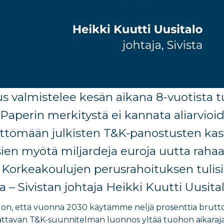
s valmistelee
kesän aikana
8-vuotista t
P
aperin merkitystä ei kannata aliarvioi
ttömään
julkisten
T&K-panostu
sten ka
ien myötä miljardeja euroja
uutta
raha
.
Korkeakoulujen perusrahoituksen tulisi 
a –
Sivistan
johtaja Heikki Kuutti Uusital
on, että vuonna 2030 käytämme neljä prosenttia brutto
tavan T&K-suunnitelman luonnos yltää tuohon aikarajaa