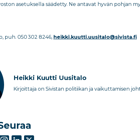
uvoston asetuksella säädetty. Ne antavat hyvän pohjan my
lo, puh. 050 302 8246,
heikki.kuutti.uusitalo@sivista.fi
Heikki Kuutti Uusitalo
Kirjoittaja on Sivistan politiikan ja vaikuttamisen joh
Seuraa