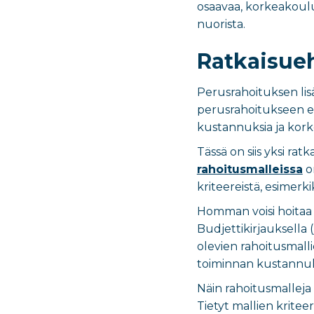
osaavaa, korkeakoulu
nuorista.
Ratkaisueh
Perusrahoituksen lis
perusrahoitukseen e
kustannuksia ja kor
Tässä on siis yksi ra
rahoitusmalleissa
on
kriteereistä, esimerki
Homman voisi hoitaa 
Budjettikirjauksella
olevien rahoitusmalli
toiminnan kustannuk
Näin rahoitusmalleja 
Tietyt mallien kritee