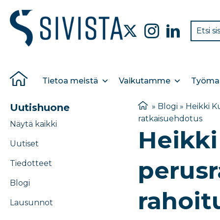
Tietoa meistä
Vaikutamme
Työmar
Uutishuone
»
Blogi
»
Heikki K
ratkaisuehdotus
Näytä kaikki
Heikki
Uutiset
perusr
Tiedotteet
Blogi
rahoit
Lausunnot