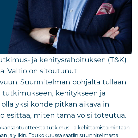
utkimus- ja kehitysrahoituksen (T&K)
da.
V
altio on sitoutunut
svuun
. Suunnitelman pohjalta tullaan
a
tutkimukseen, kehitykseen ja
olla yksi kohde pitkän aikavälin
o esittää, miten tämä voisi toteutua.
kansantuotteesta tutkimus- ja kehittämistoimintaan.
n ja ylikin. Toukokuussa saatiin suunnitelmasta