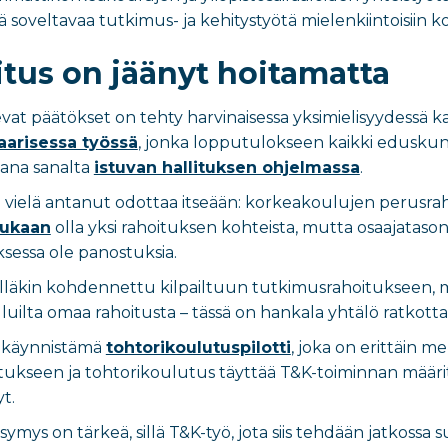
soveltavaa tutkimus- ja kehitystyötä mielenkiintoisiin ko
tus on jäänyt hoitamatta
at päätökset on tehty harvinaisessa yksimielisyydessä kai
arisessa työssä
, jonka lopputulokseen kaikki eduskunt
sana sanalta
istuvan hallituksen ohjelmassa
.
in vielä antanut odottaa itseään: korkeakoulujen perusrah
mukaan
olla yksi rahoituksen kohteista, mutta osaajataso
essa ole panostuksia.
lläkin kohdennettu kilpailtuun tutkimusrahoitukseen, mik
uilta omaa rahoitusta – tässä on hankala yhtälö ratkottav
n käynnistämä
tohtorikoulutuspilotti
, joka on erittäin 
ukseen ja tohtorikoulutus täyttää T&K-toiminnan määrit
yt.
ymys on tärkeä, sillä T&K-työ, jota siis tehdään jatkossa