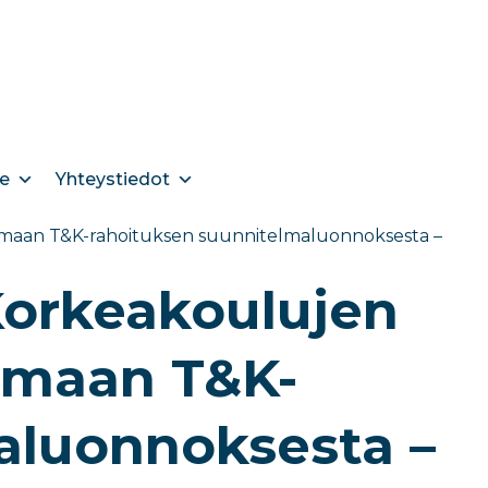
e
Yhteystiedot
tumaan T&K-rahoituksen suunnitelmaluonnoksesta –
 Korkeakoulujen
tumaan T&K-
aluonnoksesta –