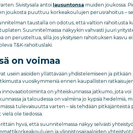
rten. Sivistysala antoi
lausuntonsa
muiden joukossa. P
en joukosta puuttuu korkeakoulujen perusrahoitus – s
nnitelman taustalla on odotus, että valtion rahoitusta k
platen. Suunnitelmassa näkyykin vahvasti juuri yritysten 
n perusteltua, sillä jos yksityisen rahoituksen kasvu ei 
oleva T&K-rahoituslaki.
ssä on voimaa
at usein asioiden yllättävään yhdistelemiseen ja pitkään
kimusta vuosikymmeniä ennen kaupallisten ratkaisujen 
ja innovaatiotoiminta on yhteiskunnassa jatkumo, jota vo
unnassa ja taloudessa on valmiina jo kypsiä hedelmiä, mut
tämässä tulevaisuutta varten – siis tehdään pitkäjänteistä
vielä ole tiedossa.
rittäin hyvä, että suunnitelmassa näkyy selvästi yhteistyön
mmattikorkeakoulujen ja yliopistosairaaloiden yhteistyö