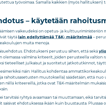
tettua työvoimaa. Samalla kaikkien (myös hallituksen) 
dotus – käytetään rahoitusma
äämisen vaikeudeksi on opetus- ja kulttuuriministeriön 
ivät täytä
lain edellyttämää T&K- määritelmää
– peru
keakoulujen muita menoja.
tkaisuehdotus. Ehdotukseni perustuu siihen, että sekä
yli
 olemassa valmiina kriteerit, joiden perusteella valtion 
ksi tieteelliset julkaisut ja suoritetut jatkotutkinnot, tä
esimerkiksi näin: Hallitus kohdentaa ammattikorkeakoulu
 (ja rahoitusasetusten muutoksella) säädetään, että nuo
en niillä kriteereillä, jotka ovat T&K-määritelmän mukaisi
siin.
ei tarvitsisi ryhtyä avaamaan tai muuttamaan, eikä tarvitsi
rit saisivat ehdotuksessa ikään kuin buustausta. Plussaa o