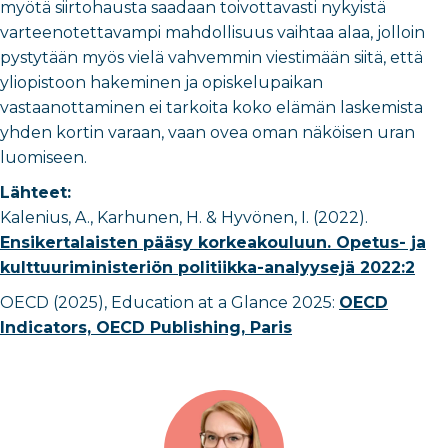
myötä siirtohausta saadaan toivottavasti nykyistä
varteenotettavampi mahdollisuus vaihtaa alaa, jolloin
pystytään myös vielä vahvemmin viestimään siitä, että
yliopistoon hakeminen ja opiskelupaikan
vastaanottaminen ei tarkoita koko elämän laskemista
yhden kortin varaan, vaan ovea oman näköisen uran
luomiseen.
Lähteet:
Kalenius, A., Karhunen, H. & Hyvönen, I. (2022).
Ensikertalaisten pääsy korkeakouluun. Opetus- ja
kulttuuriministeriön politiikka-analyysejä 2022:2
OECD (2025), Education at a Glance 2025:
OECD
Indicators, OECD Publishing, Paris