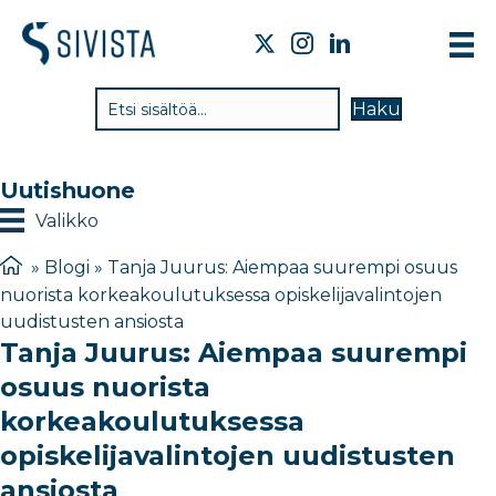
TI
Haku
VA
TY
Uutishuone
TI
Valikko
JÄ
»
Blogi
»
Tanja Juurus: Aiempaa suurempi osuus
nuorista korkeakoulutuksessa opiskelijavalintojen
UU
uudistusten ansiosta
Tanja Juurus: Aiempaa suurempi
YH
osuus nuorista
korkeakoulutuksessa
opiskelijavalintojen uudistusten
ansiosta