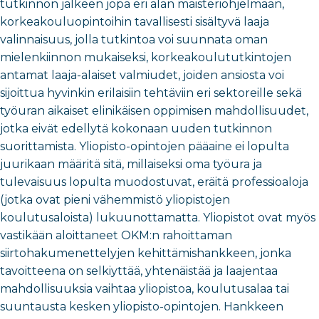
tutkinnon jälkeen jopa eri alan maisteriohjelmaan,
korkeakouluopintoihin tavallisesti sisältyvä laaja
valinnaisuus, jolla tutkintoa voi suunnata oman
mielenkiinnon mukaiseksi, korkeakoulututkintojen
antamat laaja-alaiset valmiudet, joiden ansiosta voi
sijoittua hyvinkin erilaisiin tehtäviin eri sektoreille sekä
työuran aikaiset elinikäisen oppimisen mahdollisuudet,
jotka eivät edellytä kokonaan uuden tutkinnon
suorittamista. Yliopisto-opintojen pääaine ei lopulta
juurikaan määritä sitä, millaiseksi oma työura ja
tulevaisuus lopulta muodostuvat, eräitä professioaloja
(jotka ovat pieni vähemmistö yliopistojen
koulutusaloista) lukuunottamatta. Yliopistot ovat myös
vastikään aloittaneet OKM:n rahoittaman
siirtohakumenettelyjen kehittämishankkeen, jonka
tavoitteena on selkiyttää, yhtenäistää ja laajentaa
mahdollisuuksia vaihtaa yliopistoa, koulutusalaa tai
suuntausta kesken yliopisto-opintojen. Hankkeen