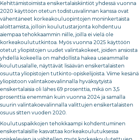
Kehittämistoimista ensikertalaiskiintiöt yhdessä vuonna
2020 käyttöön otetun todistusvalinnan kanssa ovat
vähentäneet korkeakouluopintojen moninkertaista
aloittamista, jolloin koulutustarjonta kohdentuu
aiempaa tehokkaammin niille, joilla ei vielä ole
korkeakoulututkintoa. Myös vuonna 2025 käyttöön
otetut yliopistojen uudet valintakokeet, joiden ansiosta
yhdellä kokeella on mahdollista hakea useammalle
koulutusalalle, näyttävät lisäävän ensikertalaisten
osuutta yliopistojen tutkinto-opiskelijoista. Viime kesänä
yliopistoon valintakoevalinnalla hyväksytyistä
ensikertalaisia oli lähes 69 prosenttia, mikä on 3,5
prosenttia enemmän kuin vuonna 2024 ja samalla
suurin valintakoevalinnalla valittujen ensikertalaisten
osuus sitten vuoden 2020.
Koulutuspaikkojen tehokkaampi kohdentuminen
ensikertalaisille kasvattaa korkeakoulutuksessa
opiskelevien ja vähitellen myös korkeakoulutettujen