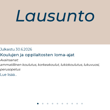
o
k
Julkaistu 30.6.2026
Koulujen ja oppilaitosten loma-ajat​
Avainsanat:
ammatillinen koulutus, korkeakoulut, lukiokoulutus, lukuvuosi,
perusopetus
Lue lisää...