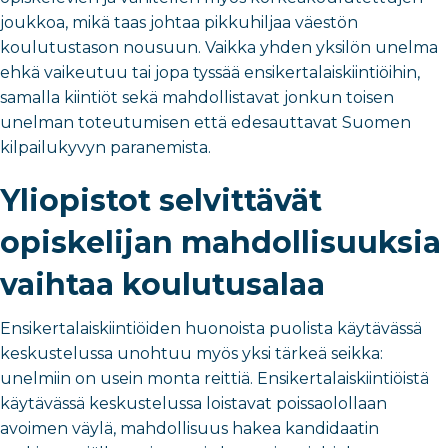
joukkoa, mikä taas johtaa pikkuhiljaa väestön
koulutustason nousuun. Vaikka yhden yksilön unelma
ehkä vaikeutuu tai jopa tyssää ensikertalaiskiintiöihin,
samalla kiintiöt sekä mahdollistavat jonkun toisen
unelman toteutumisen että edesauttavat Suomen
kilpailukyvyn paranemista.
Yliopistot selvittävät
opiskelijan mahdollisuuksia
vaihtaa koulutusalaa
Ensikertalaiskiintiöiden huonoista puolista käytävässä
keskustelussa unohtuu myös yksi tärkeä seikka:
unelmiin on usein monta reittiä. Ensikertalaiskiintiöistä
käytävässä keskustelussa loistavat poissaolollaan
avoimen väylä, mahdollisuus hakea kandidaatin