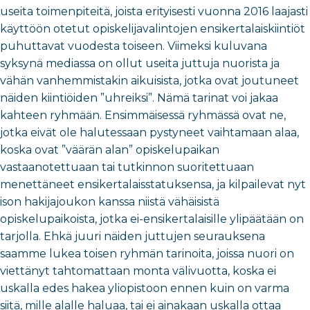
useita toimenpiteitä, joista erityisesti vuonna 2016 laajasti
käyttöön otetut opiskelijavalintojen ensikertalaiskiintiöt
puhuttavat vuodesta toiseen. Viimeksi kuluvana
syksynä mediassa on ollut useita juttuja nuorista ja
vähän vanhemmistakin aikuisista, jotka ovat joutuneet
näiden kiintiöiden ”uhreiksi”. Nämä tarinat voi jakaa
kahteen ryhmään. Ensimmäisessä ryhmässä ovat ne,
jotka eivät ole halutessaan pystyneet vaihtamaan alaa,
koska ovat ”väärän alan” opiskelupaikan
vastaanotettuaan tai tutkinnon suoritettuaan
menettäneet ensikertalaisstatuksensa, ja kilpailevat nyt
ison hakijajoukon kanssa niistä vähäisistä
opiskelupaikoista, jotka ei-ensikertalaisille ylipäätään on
tarjolla. Ehkä juuri näiden juttujen seurauksena
saamme lukea toisen ryhmän tarinoita, joissa nuori on
viettänyt tahtomattaan monta välivuotta, koska ei
uskalla edes hakea yliopistoon ennen kuin on varma
siitä, mille alalle haluaa, tai ei ainakaan uskalla ottaa