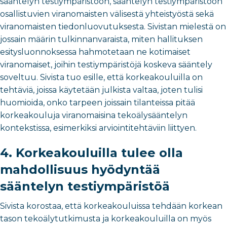
sääntelyn testiympäristöön, sääntelyn testiympäristöön
osallistuvien viranomaisten välisestä yhteistyöstä sekä
viranomaisten tiedonluovutuksesta. Sivistan mielestä on
jossain määrin tulkinnanvaraista, miten hallituksen
esitysluonnoksessa hahmotetaan ne kotimaiset
viranomaiset, joihin testiympäristöjä koskeva sääntely
soveltuu. Sivista tuo esille, että korkeakouluilla on
tehtäviä, joissa käytetään julkista valtaa, joten tulisi
huomioida, onko tarpeen joissain tilanteissa pitää
korkeakouluja viranomaisina tekoälysääntelyn
kontekstissa, esimerkiksi arviointitehtäviin liittyen.
4. Korkeakouluilla tulee olla
mahdollisuus hyödyntää
sääntelyn testiympäristöä
S
ivista korostaa, että korkeakouluissa tehdään korkean
tason tekoälytutkimusta ja korkeakouluilla on myös