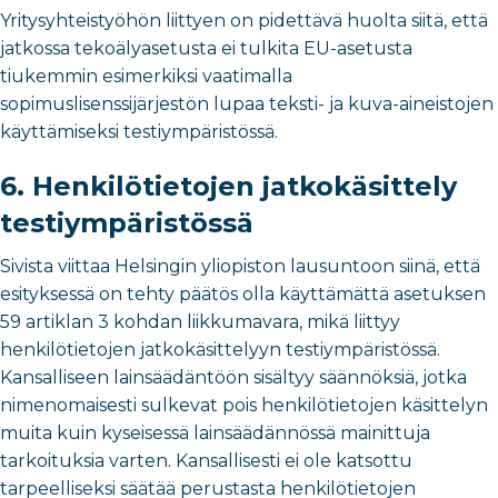
Yritysyhteistyöhön liittyen on pidettävä huolta siitä, että
jatkossa tekoälyasetusta ei tulkita EU-asetusta
tiukemmin esimerkiksi vaatimalla
sopimuslisenssijärjestön lupaa teksti- ja kuva-aineistojen
käyttämiseksi testiympäristössä.
6. Henkilötietojen jatkokäsittely
testiympäristössä
Sivista viittaa Helsingin yliopiston lausuntoon siinä, että
esityksessä on tehty päätös olla käyttämättä asetuksen
59 artiklan 3 kohdan liikkumavara, mikä liittyy
henkilötietojen jatkokäsittelyyn testiympäristössä.
Kansalliseen lainsäädäntöön sisältyy säännöksiä, jotka
nimenomaisesti sulkevat pois henkilötietojen käsittelyn
muita kuin kyseisessä lainsäädännössä mainittuja
tarkoituksia varten. Kansallisesti ei ole katsottu
tarpeelliseksi säätää perustasta henkilötietojen