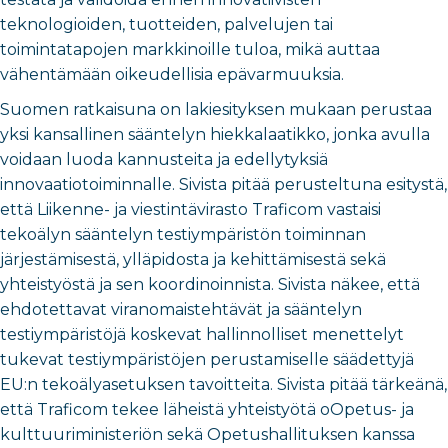
teknologioiden, tuotteiden, palvelujen tai
toimintatapojen markkinoille tuloa, mikä auttaa
vähentämään oikeudellisia epävarmuuksia.
Suomen ratkaisuna on lakiesityksen mukaan perustaa
yksi kansallinen sääntelyn hiekkalaatikko, jonka avulla
voidaan luoda kannusteita ja edellytyksiä
innovaatiotoiminnalle. Sivista pitää perusteltuna esitystä,
että Liikenne- ja viestintävirasto Traficom vastaisi
tekoälyn sääntelyn testiympäristön toiminnan
järjestämisestä, ylläpidosta ja kehittämisestä sekä
yhteistyöstä ja sen koordinoinnista. Sivista näkee, että
ehdotettavat viranomaistehtävät ja sääntelyn
testiympäristöjä koskevat hallinnolliset menettelyt
tukevat testiympäristöjen perustamiselle säädettyjä
EU:n tekoälyasetuksen tavoitteita. Sivista pitää tärkeänä,
että Traficom tekee läheistä yhteistyötä
o
O
petus- ja
kulttuuriministeriön sekä Opetushallituksen kanssa