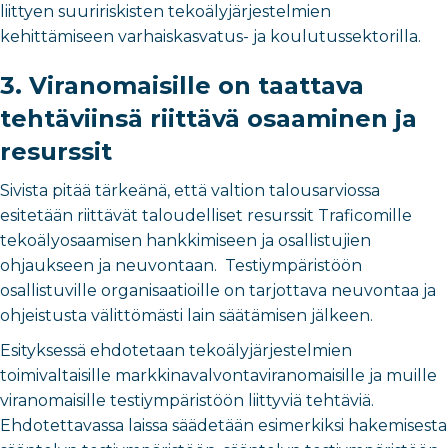
liittyen suuririskisten tekoälyjärjestelmien
kehittämiseen varhaiskasvatus- ja koulutussektorilla.
3. Viranomaisille on taattava
tehtäviinsä riittävä osaaminen ja
resurssit
Sivista pitää tärkeänä, että valtion talousarviossa
esitetään riittävät taloudelliset resurssit Traficomille
tekoälyosaamisen hankkimiseen ja osallistujien
ohjaukseen ja neuvontaan. Testiympäristöön
osallistuville organisaatioille on tarjottava neuvontaa ja
ohjeistusta välittömästi lain säätämisen jälkeen.
Esityksessä ehdotetaan tekoälyjärjestelmien
toimivaltaisille markkinavalvontaviranomaisille ja muille
viranomaisille testiympäristöön liittyviä tehtäviä.
Ehdotettavassa laissa säädetään esimerkiksi hakemisesta