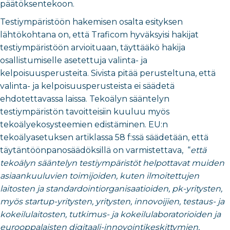
päätöksentekoon.
Testiympäristöön hakemisen osalta esityksen
lähtökohtana on, että Traficom hyväksyisi hakijat
testiympäristöön arvioituaan, täyttääkö hakija
osallistumiselle asetettuja valinta- ja
kelpoisuusperusteita. Sivista pitää perusteltuna, että
valinta- ja kelpoisuusperusteista ei säädetä
ehdotettavassa laissa. Tekoälyn sääntelyn
testiympäristön tavoitteisiin kuuluu myös
tekoälyekosysteemien edistäminen. EU:n
tekoälyasetuksen artiklassa 58 f:ssä säädetään, että
täytäntöönpanosäädöksillä on varmistettava,
“
että
tekoälyn sääntelyn testiympäristöt helpottavat muiden
asiaankuuluvien toimijoiden, kuten ilmoitettujen
laitosten ja standardointiorganisaatioiden, pk-yritysten,
myös startup-yritysten, yritysten, innovoijien, testaus- ja
kokeilulaitosten, tutkimus- ja kokeilulaboratorioiden ja
eurooppalaisten digitaali-innovointikeskittymien,