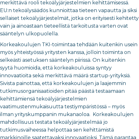
merkittävä rooli tekoälyjärjestelmien kehittämisessä.
EU:n tekoälysäädös kunnioittaa tieteen vapautta ja siksi
sellaiset tekoälyjärjestelmät, jotka on erityisesti kehitetty
vain ja ainoastaan tieteellistä tarkoitusta varten ovat
sääntelyn ulkopuolella.
Korkeakoulujen TKI-toimintaa tehdään kuitenkin usein
myös yhteistyössä yritysten kanssa, jolloin toiminta on
selkeästi asetuksen sääntelyn piirissä. On kuitenkin
syytä huomioida, että korkeakouluissa syntyy
innovaatioita sekä merkittävä määrä startup-yrityksiä.
Sivista painottaa, että korkeakoulujen ja laajemmin
tutkimusorganisaatioiden pitää päästä testaamaan
kehittämiensä tekoälyjärjestelmien
vaatimustenmukaisuutta testiympäristössä – myös
ilman yrityskumppanin mukanaoloa. Korkeakoulujen
mahdollisuus testata tekoälyjärjestelmää jo
tutkimusvaiheessa helpottaa sen kehittämistä
markkinoille saatettavaksi innovaatioksi. Tämä parantaa