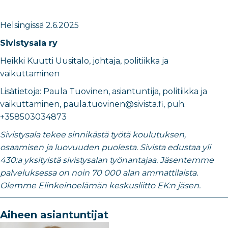
Helsingissä
2.6.2025
Sivistysala ry
Heikki Kuutti Uusitalo
,
johtaja, politiikka ja
vaikuttaminen
​Lisätietoja:
Paula Tuovinen
,
asiantuntija, politiikka ja
vaikuttaminen
​,
paula.tuovinen@sivista.fi
, puh.
+358503034873
Sivistysala tekee sinnikästä työtä koulutuksen,
osaamisen ja luovuuden puolesta. Sivista edustaa yli
430:a yksityistä sivistysalan työnantajaa. Jäsentemme
palveluksessa on noin 70 000 alan ammattilaista.
Olemme Elinkeinoelämän keskusliitto EK:n jäsen.
Aiheen asiantuntijat