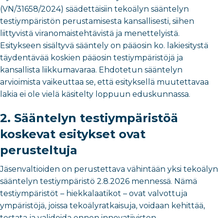
(VN/31658/2024) säädettäisiin tekoälyn sääntelyn
testiympäristön perustamisesta kansallisesti, siihen
liittyvistä viranomaistehtävistä ja menettelyistä.
Esitykseen sisältyvä sääntely on pääosin ko. lakiesitystä
täydentävää koskien pääosin testiympäristöjä ja
kansallista liikkumavaraa. Ehdotetun sääntelyn
arvioimista vaikeuttaa se, että esityksellä muutettavaa
lakia ei ole vielä käsitelty loppuun eduskunnassa.
2. Sääntelyn testiympäristöä
koskevat esitykset ovat
perusteltuja
Jäsenvaltioiden on perustettava vähintään yksi tekoälyn
sääntelyn testiympäristö 2.8.2026 mennessä. Nämä
testiympäristöt – hiekkalaatikot – ovat valvottuja
ympäristöjä, joissa tekoälyratkaisuja, voidaan kehittää,
testata ja validoida ennen innovatiivisten