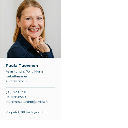
Paula Tuovinen
Asiantuntija, Politiikka ja
vaikuttaminen
> Katso profiili
(09) 1728 5701
040 583 8549
etunimi.sukunimi@sivista.fi
Yliopistot, TKI, taide ja kulttuuri