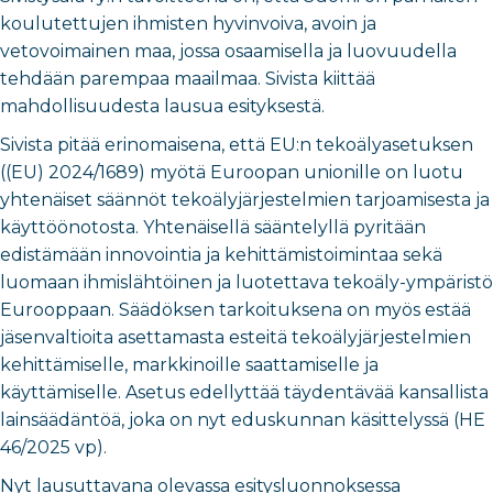
koulutettujen ihmisten hyvinvoiva, avoin ja
vetovoimainen maa, jossa osaamisella ja luovuudella
tehdään parempaa maailmaa. Sivista kiittää
mahdollisuudesta lausua esityksestä.
Sivista pitää erinomaisena, että EU:n tekoälyasetuksen
((EU) 2024/1689) myötä Euroopan unionille on luotu
yhtenäiset säännöt tekoälyjärjestelmien tarjoamisesta ja
käyttöönotosta. Yhtenäisellä sääntelyllä pyritään
edistämään innovointia ja kehittämistoimintaa sekä
luomaan ihmislähtöinen ja luotettava tekoäly-ympäristö
Eurooppaan. Säädöksen tarkoituksena on myös estää
jäsenvaltioita asettamasta esteitä tekoälyjärjestelmien
kehittämiselle, markkinoille saattamiselle ja
käyttämiselle. Asetus edellyttää täydentävää kansallista
lainsäädäntöä, joka on nyt eduskunnan käsittelyssä (HE
46/2025 vp).
Nyt lausuttavana olevassa esitysluonnoksessa