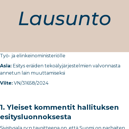
Työ- ja elinkeinoministeriö
​lle
Asia:
E
sitys eräiden tekoälyjärjestelmien valvonnasta
annetun lain muuttamiseksi
Viite:
VN/31658/2024
1. Yleiset kommentit hallituksen
esitysluonnoksesta
Sivistysala ry:n tavoitteena on, että Suomi on parhaiten