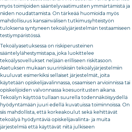
myös toimijoiden sääntelyvaatimusten ymmärtämistä ja
niiden noudattamista. On tärkeää huomioida myös
mahdollisuus kansainvälisen tutkimusyhteistyön
tuloksena syntyneen tekoälyjärjestelmän testaamiseen
testiympäristössä.
Tekoälyasetuksessa on riskiperusteinen
sääntelylähestymistapa, joka luokittelee
tekoälysovellukset neljään erilliseen riskitasoon.
Asetuksen mukaan suuririskisiin tekoälyjärjestelmiin
kuuluvat esimerkiksi sellaiset järjestelmät, joita
käytetään opiskelijavalinnassa, osaamisen arvioinnissa tai
opiskelijoiden valvonnassa koesuoritusten aikana.
Tekoälyn käyttöä tullaan suurella todennäköisyydellä
hyödyntämään juuri edellä kuvatuissa toiminnoissa. On
siis mahdollista, että korkeakoulut sekä kehittävät
tekoälyä hyödyntäviä opiskelijavalinta- ja muita
järjestelmiä että käyttävät niitä julkiseen