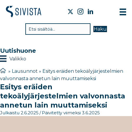
TI
Haku
VA
TY
Uutishuone
TI
Valikko
JÄ
»
Lausunnot
»
Esitys eräiden tekoälyjärjestelmien
valvonnasta annetun lain muuttamiseksi
UU
Esitys eräiden
YH
tekoälyjärjestelmien valvonnasta
annetun lain muuttamiseksi
Julkaistu 2.6.2025
/
Päivitetty viimeksi 3.6.2025