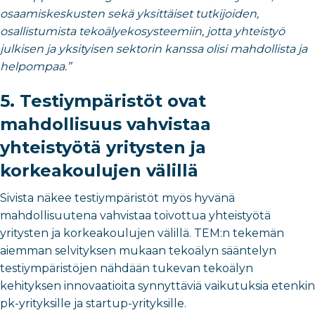
osaamiskeskusten sekä yksittäiset tutkijoiden,
osallistumista tekoälyekosysteemiin, jotta yhteistyö
julkisen ja yksityisen sektorin kanssa olisi mahdollista ja
helpompaa.”
5. Testiympäristöt ovat
mahdollisuus vahvistaa
yhteistyötä yritysten ja
korkeakoulujen välillä
Sivista näkee testiympäristöt myös hyvänä
mahdollisuutena vahvistaa toivottua yhteistyötä
yritysten ja korkeakoulujen välillä. TEM:n tekemän
aiemman selvityksen mukaan tekoälyn sääntelyn
testiympäristöjen nähdään tukevan tekoälyn
kehityksen innovaatioita synnyttäviä vaikutuksia etenkin
pk-yrityksille ja startup-yrityksille.