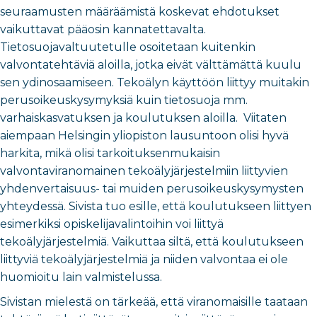
seuraamusten määräämistä koskevat ehdotukset
vaikuttavat pääosin kannatettavalta.
Tietosuojavaltuutetulle osoitetaan kuitenkin
valvontatehtäviä aloilla, jotka eivät välttämättä kuulu
sen ydinosaamiseen. Tekoälyn käyttöön liittyy muitakin
perusoikeuskysymyksiä kuin tietosuoja mm.
varhaiskasvatuksen ja koulutuksen aloilla. Viitaten
aiempaan Helsingin yliopiston lausuntoon olisi hyvä
harkita, mikä olisi tarkoituksenmukaisin
valvontaviranomainen tekoälyjärjestelmiin liittyvien
yhdenvertaisuus- tai muiden perusoikeuskysymysten
yhteydessä. Sivista tuo esille, että koulutukseen liittyen
esimerkiksi opiskelijavalintoihin voi liittyä
tekoälyjärjestelmiä. Vaikuttaa siltä, että koulutukseen
liittyviä tekoälyjärjestelmiä ja niiden valvontaa ei ole
huomioitu lain valmistelussa.
Sivistan mielestä on tärkeää, että viranomaisille taataan