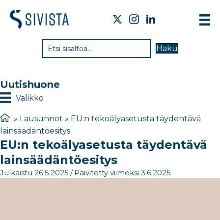
TI
Haku
VA
TY
Uutishuone
TI
Valikko
JÄ
»
Lausunnot
»
EU:n tekoälyasetusta täydentävä
lainsäädäntöesitys​
UU
EU:n tekoälyasetusta täydentävä
YH
lainsäädäntöesitys​
Julkaistu 26.5.2025
/
Päivitetty viimeksi 3.6.2025