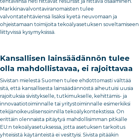
tehtäviinsä heti riittävät resurssit ja riittävä osaaminen.
Markkinavalvontaviranomaisten tulee
valvontatehtäviensä lisäksi kyetä neuvomaan ja
ohjeistamaan toimijoita tekoälyasetuksen soveltamiseen
liittyvissä kysymyksissä.
Kansallisen lainsäädännön tulee
olla mahdollistavaa, ei rajoittavaa
Sivistan mielestä Suomen tulee ehdottomasti välttää
sitä, että kansallisesta lainsäädännöstä aiheutuisi uusia
rajoituksia sivistykselle, tutkimukselle, kehittämis- ja
innovaatiotoiminnalle tai yritystoiminnalle esimerkiksi
tekijänoikeuslisensoinnilla tekoälykontekstissa. On
erittäin olennaista pitäytyä mahdollisimman pitkälle
EU:n tekoälyasetuksessa, jotta asetuksen tarkoitus
yhteisistä käytänteistä ei vesittyisi. Sivista pitääkin