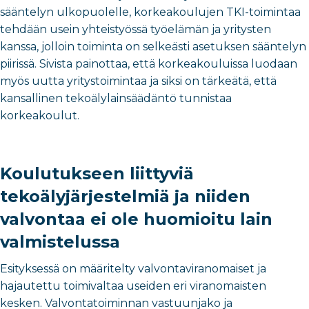
sääntelyn ulkopuolelle, korkeakoulujen TKI-toimintaa
tehdään usein yhteistyössä työelämän ja yritysten
kanssa, jolloin toiminta on selkeästi asetuksen sääntelyn
piirissä. Sivista painottaa, että korkeakouluissa luodaan
myös uutta yritystoimintaa ja siksi on tärkeätä, että
kansallinen tekoälylainsäädäntö tunnistaa
korkeakoulut.
Koulutukseen liittyviä
tekoälyjärjestelmiä ja niiden
valvontaa ei ole huomioitu lain
valmistelussa
Esityksessä on määritelty valvontaviranomaiset ja
hajautettu toimivaltaa useiden eri viranomaisten
kesken. Valvontatoiminnan vastuunjako ja