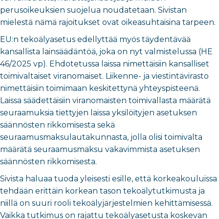
perusoikeuksien suojelua noudatetaan. Sivistan
mielestä nämä rajoitukset ovat oikeasuhtaisina tarpeen.
EU:n tekoälyasetus edellyttää myös täydentävää
kansallista lainsäädäntöä, joka on nyt valmistelussa (HE
46/2025 vp).
Ehdotetussa laissa nimettäisiin kansalliset
toimivaltaiset viranomaiset. Liikenne- ja viestintävirasto
nimettäisiin toimimaan keskitettynä yhteyspisteenä.
Laissa säädettäisiin viranomaisten toimivallasta määrätä
seuraamuksia tiettyjen laissa yksilöityjen asetuksen
säännösten rikkomisesta sekä
seuraamusmaksulautakunnasta, jolla olisi toimivalta
määrätä seuraamusmaksu vakavimmista asetuksen
säännösten rikkomisesta.
Sivista haluaa tuoda yleisesti esille, että korkeakouluissa
tehdään erittäin korkean tason tekoälytutkimusta ja
niillä on suuri rooli tekoälyjärjestelmien kehittämisessä.
Vaikka tutkimus on rajattu tekoälyasetusta koskevan