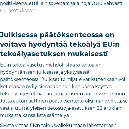
positiivisena, että lain soveltamisala nojautuu vahvasti
EU-asetukseen.
Julkisessa päätöksenteossa on
voitava hyödyntää tekoälyä EU:n
tekoälyasetuksen mukaisesti
EU:n tekoälyasetus mahdollistaa jo tekoälyn
hyödyntämisen julkisessa ja yksityisessä
päätöksenteossa. Julkiset toimijat eivät kuitenkaan voi
kotimaisen nykylainsäädännön kehikossa käyttää
tekoälyjärjestelmää automaattiseen päätöksentekoon.
Jotta automaattinen päätöksenteko olisi mahdollista, se
vaatisi uutta, yleisen tietosuoja-asetuksen 22 artiklan
mukaista kansallista sääntelyä.
Sivista viittaa EK:n talousvaliokuntaan lähettämään