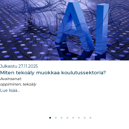
o
n
m
n
o
k
Julkaistu 27.11.2025
Miten tekoäly muokkaa koulutussektoria?
Avainsanat:
oppiminen, tekoäly
Lue lisää...