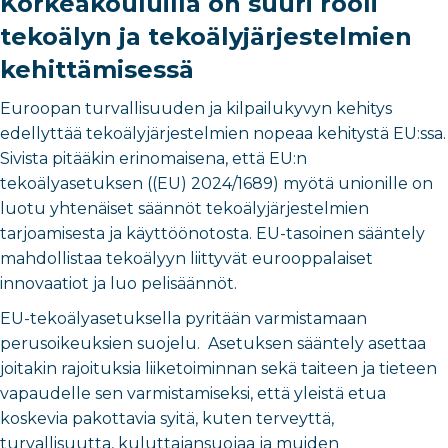
Korkeakouluilla on suuri rooli
tekoälyn ja tekoälyjärjestelmien
kehittämisessä
Euroopan turvallisuuden ja kilpailukyvyn kehitys
edellyttää tekoälyjärjestelmien nopeaa kehitystä EU:ssa.
Sivista pitääkin erinomaisena, että EU:n
tekoälyasetuksen ((EU) 2024/1689) myötä unionille on
luotu yhtenäiset säännöt tekoälyjärjestelmien
tarjoamisesta ja käyttöönotosta. EU-tasoinen sääntely
mahdollistaa tekoälyyn liittyvät eurooppalaiset
innovaatiot ja luo pelisäännöt.
EU-tekoälyasetuksella pyritään varmistamaan
perusoikeuksien suojelu. Asetuksen sääntely asettaa
joitakin rajoituksia liiketoiminnan sekä taiteen ja tieteen
vapaudelle sen varmistamiseksi, että yleistä etua
koskevia pakottavia syitä, kuten terveyttä,
turvallisuutta, kuluttajansuojaa ja muiden