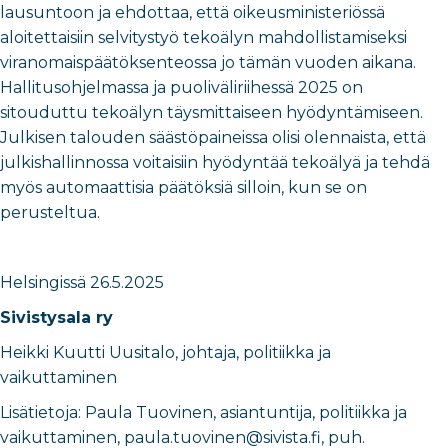
lausuntoon ja ehdottaa, että oikeusministeriössä
aloitettaisiin selvitystyö tekoälyn mahdollistamiseksi
viranomaispäätöksenteossa jo tämän vuoden aikana.
Hallitusohjelmassa ja puoliväliriihessä 2025 on
sitouduttu tekoälyn täysmittaiseen hyödyntämiseen.
Julkisen talouden säästöpaineissa olisi olennaista, että
julkishallinnossa voitaisiin hyödyntää tekoälyä ja tehdä
myös automaattisia päätöksiä silloin, kun se on
perusteltua.
Helsingissä
26.5.2025
Sivistysala ry
Heikki Kuutti Uusitalo
,
johtaja, politiikka ja
vaikuttaminen
​Lisätietoja:
Paula Tuovinen
,
asiantuntija, politiikka ja
vaikuttaminen
​,
paula.tuovinen@sivista.fi
, puh.