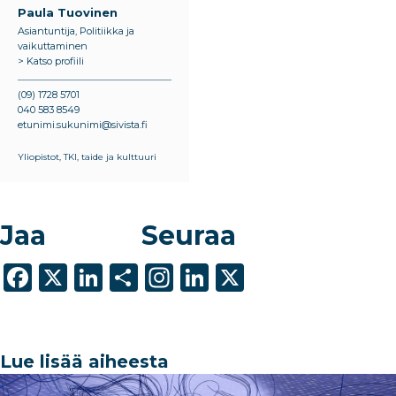
Paula Tuovinen
Asiantuntija, Politiikka ja
vaikuttaminen
> Katso profiili
(09) 1728 5701
040 583 8549
etunimi.sukunimi@sivista.fi
Yliopistot, TKI, taide ja kulttuuri
Jaa
Seuraa
F
X
Li
S
In
Li
X
a
n
h
st
n
c
k
ar
a
k
e
e
e
g
e
Lue lisää aiheesta
b
dI
ra
dI