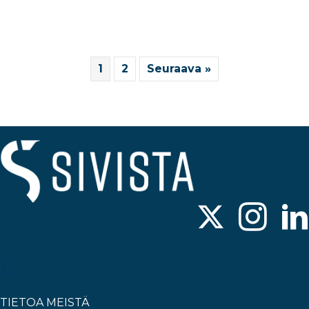
1
2
Seuraava »
TIETOA MEISTÄ