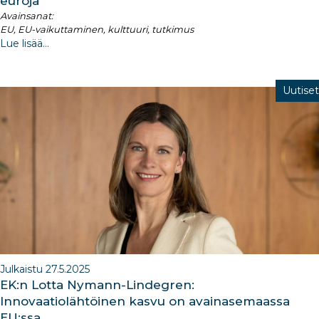
euroja
Avainsanat:
EU, EU-vaikuttaminen, kulttuuri, tutkimus
Lue lisää...
Uutiset
Julkaistu 27.5.2025
EK:n Lotta Nymann-Lindegren:
Innovaatiolähtöinen kasvu on avainasemaassa
EU:ssa