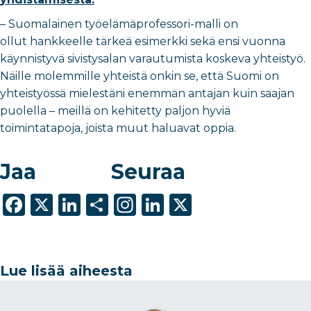
–
Suomalainen työelämäprofessori-malli on
ollut hankkeelle tärkeä esimerkki sekä ensi vuonna
käynnistyvä sivistysalan varautumista koskeva yhteistyö.
Näille molemmille yhteistä onkin se, että Suomi on
yhteistyössä mielestäni enemmän antajan kuin saajan
puolella – meillä on kehitetty paljon hyviä
toimintatapoja, joista muut haluavat oppia.
Jaa
Seuraa
F
X
Li
S
In
Li
X
a
n
h
st
n
c
k
ar
a
k
e
e
e
g
e
Lue lisää aiheesta
b
dI
ra
dI