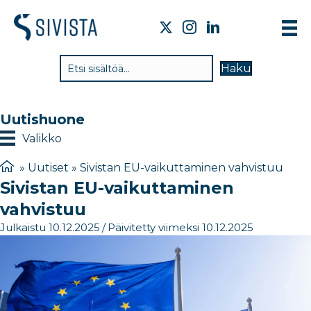
TI
Haku
VA
TY
Uutishuone
TI
Valikko
JÄ
»
Uutiset
»
Sivistan EU-vaikuttaminen vahvistuu
Sivistan EU-vaikuttaminen
UU
vahvistuu
YH
Julkaistu 10.12.2025
/
Päivitetty viimeksi 10.12.2025