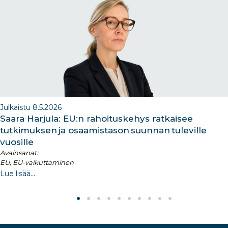
o
n
m
n
o
k
Julkaistu 8.5.2026
Saara Harjula: EU:n rahoituskehys ratkaisee
tutkimuksen ja osaamistason suunnan tuleville
vuosille
Avainsanat:
EU, EU-vaikuttaminen
Lue lisää...