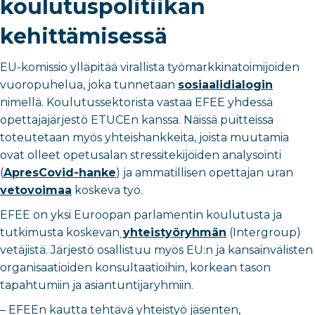
koulutuspolitiikan
kehittämisessä
EU-komissio ylläpitää virallista työmarkkinatoimijoiden
vuoropuhelua, joka tunnetaan
sosiaalidialogin
nimellä. Koulutussektorista vastaa EFEE yhdessä
opettajajärjestö ETUCEn kanssa. Näissä puitteissa
toteutetaan myös yhteishankkeita, joista muutamia
ovat olleet opetusalan stressitekijöiden analysointi
(
ApresCovid-hanke
) ja
ammatillisen opettajan uran
vetovoimaa
koskeva työ.
EFEE on yksi Euroopan parlamentin
koulutusta ja
tutkimusta koskevan
yhteistyöryhmän
(Intergroup)
vetäjistä. Järjestö osallistuu myös EU:n ja kansainvälisten
organisaatioiden konsultaatioihin, korkean tason
tapahtumiin ja asiantuntijaryhmiin.
–
EFEEn kautta tehtävä yhteistyö jäsenten,