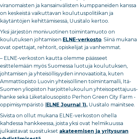
viranomaisten ja kansainvälisten kumppaneiden kanssa
on keskeistä vaikuttavan koulutuspolitiikan ja
käytäntöjen kehittämisessä, Uusitalo kertoo.
Yksi järjestön monivuotinen toimintamuoto on
koulutuksen johtamisen
ELNE-verkosto
. Siinä mukana
ovat opettajat, rehtorit, opiskelijat ja vanhemmat.
–
ELNE-verkoston kautta olemme päässeet
esittelemään myös Suomessa luotuja koulutuksen,
johtamisen ja yhteisöllisyyden innovaatioita, kuten
Ammattiopisto Luovin yhteisöllinen toimintamalli, Itä-
Suomen yliopiston harjoittelukoulun yhteisopettajuus-
hanke sekä Liiketalousopisto Perhon Green City Farm -
oppimisympäristö (
ELNE Journal 1),
Uusitalo mainitsee.
Sivista on ollut mukana ELNE-verkoston ohella
kahdessa hankkeessa, joista yksi ovat helmikuussa
julkaistavat suositukset
akateemisen ja yritysuran
yhdistämisestä.