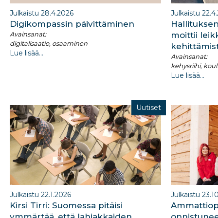
Julkaistu 28.4.2026
Julkaistu 22.4
Digikompassin päivittäminen
Hallituksen
Avainsanat:
moittii lei
digitalisaatio, osaaminen
kehittämis
Lue lisää...
Avainsanat:
kehysriihi, ko
Lue lisää...
Uutiset
Julkaistu 22.1.2026
Julkaistu 23.1
Kirsi Tirri: Suomessa pitäisi
Ammattiopi
ymmärtää, että lahjakkaiden
onnistunee