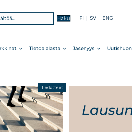
FI
SV
ENG
Haku
kkinat
Tietoa alasta
Jäsenyys
Uutishuon
Tiedotteet