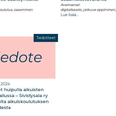
Avainsanat:
oulutus, osaaminen
digitalisaatio, jatkuva oppimine
Lue lisää...
Tiedotteet
2.2024
t huipulla aikuisten
lussa – Sivistysala ry
lta aikuiskoulutuksen
desta