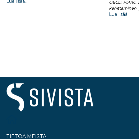
Lue lisää...
OECD, PIAAC, 
kehittäminen, 
Lue lisää...
TIETOA MEISTÄ