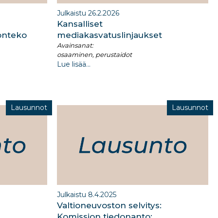
Julkaistu 26.2.2026
Kansalliset
onteko
mediakasvatuslinjaukset
Avainsanat:
osaaminen, perustaidot
Lue lisää...
Lausunnot
Lausunnot
Julkaistu 8.4.2025
Valtioneuvoston selvitys:
Komission tiedonanto: