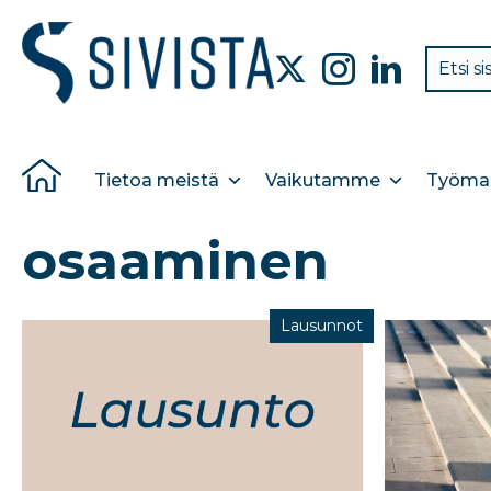
Tietoa meistä
Vaikutamme
Työmar
osaaminen
Lausunnot