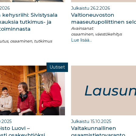
.2026
Julkaistu 26.2.2026
 kehysriihi: Sivistysala
Valtioneuvoston
kkauksia tutkimus- ja
maaseutupoliittinen sel
toiminnasta
Avainsanat:
osaaminen, väestökehitys
Lue lisää...
ulutus, osaaminen, tutkimus
Uutiset
0.2025
Julkaistu 15.10.2025
sto Luovi –
Valtakunnallinen
sti osakeyhtiöksi
osaamistietovaranto​