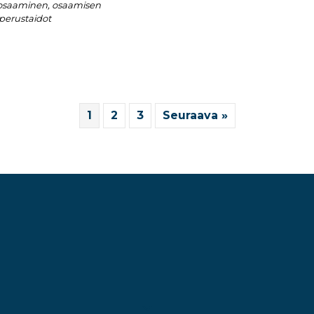
osaaminen, osaamisen
perustaidot
1
2
3
Seuraava »