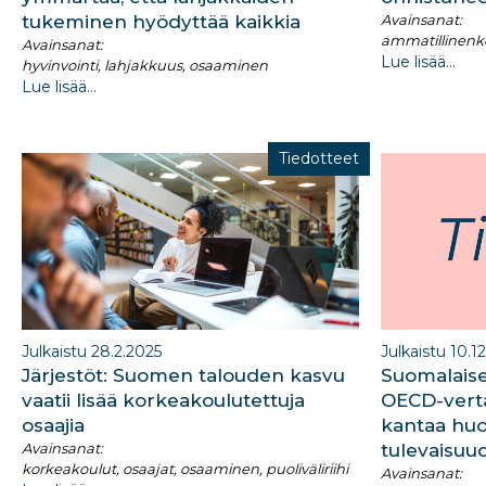
tukeminen hyödyttää kaikkia
Avainsanat:
ammatillinenk
Avainsanat:
Lue lisää...
hyvinvointi, lahjakkuus, osaaminen
Lue lisää...
Tiedotteet
Julkaistu 28.2.2025
Julkaistu 10.1
Järjestöt: Suomen talouden kasvu
Suomalaise
vaatii lisää korkeakoulutettuja
OECD-vertai
osaajia
kantaa huo
Avainsanat:
tulevaisuu
korkeakoulut, osaajat, osaaminen, puoliväliriihi
Avainsanat: