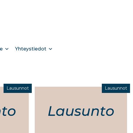
e
Yhteystiedot
Lausunnot
Lausunnot