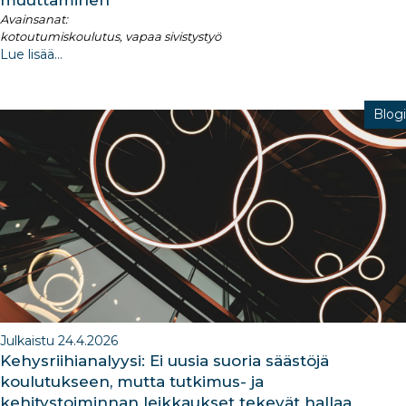
Avainsanat:
kotoutumiskoulutus, vapaa sivistystyö
Lue lisää...
Blogi
Julkaistu 24.4.2026
Kehysriihianalyysi: Ei uusia suoria säästöjä
koulutukseen, mutta tutkimus- ja
kehitystoiminnan leikkaukset tekevät hallaa