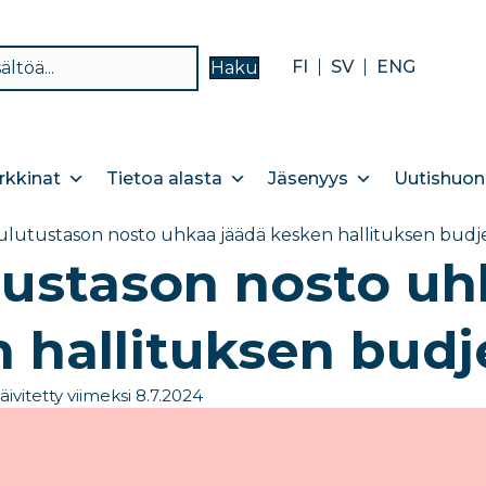
FI
SV
ENG
Haku
kkinat
Tietoa alasta
Jäsenyys
Uutishuon
lutustason nosto uhkaa jäädä kesken hallituksen budje
ustason nosto uh
 hallituksen budj
äivitetty viimeksi 8.7.2024