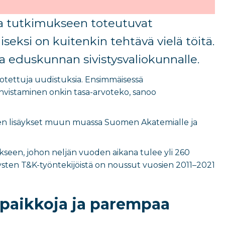
 ja tutkimukseen toteutuvat
eksi on kuitenkin tehtävä vielä töitä.
a eduskunnan sivistysvaliokunnalle.
dotettuja uudistuksia. Ensimmäisessä
hvistaminen onkin tasa-arvoteko, sanoo
ojen lisäykset muun muassa Suomen Akatemialle ja
ukseen, johon neljän vuoden aikana tulee yli 260
sten T&K-työntekijöistä on noussut vuosien 2011–2021
uspaikkoja ja parempaa