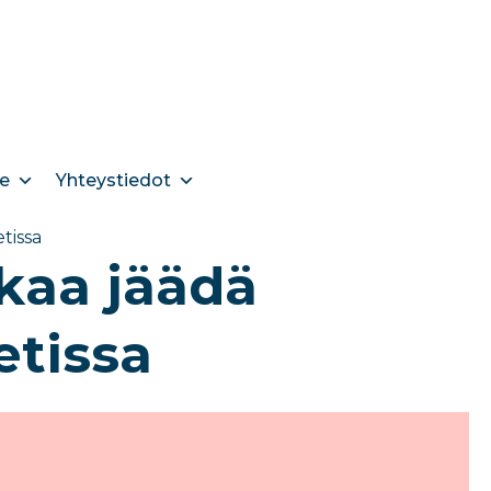
e
Yhteystiedot
tissa
kaa jäädä
etissa