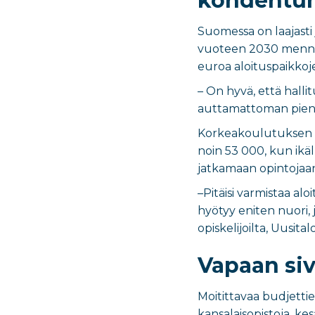
kohdentu
Suomessa on laajasti
vuoteen 2030 menness
euroa aloituspaikkoj
– On hyvä, että hallit
auttamattoman pienek
Korkeakoulutuksen l
noin 53 000, kun ikäl
jatkamaan opintojaa
–Pitäisi varmistaa a
hyötyy eniten nuori, j
opiskelijoilta, Uusital
Vapaan siv
Moitittavaa budjettie
kansalaisopistoja, ke