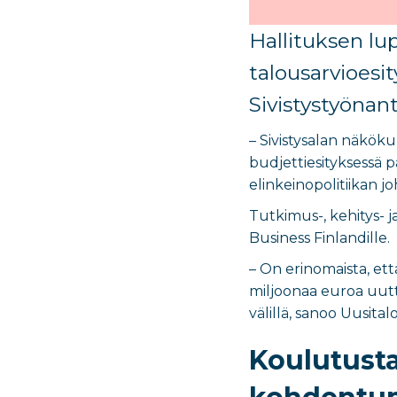
Hallituksen lu
talousarvioesi
Sivistystyönan
– Sivistysalan näkök
budjettiesityksessä 
elinkeinopolitiikan j
Tutkimus-, kehitys- 
Business Finlandille.
– On erinomaista, ett
miljoonaa euroa uutt
välillä, sanoo Uusitalo
Koulutusta