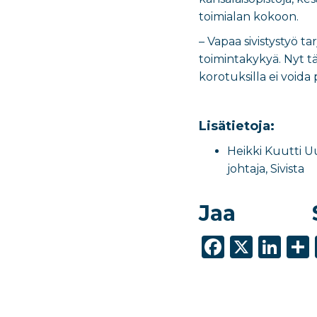
toimialan kokoon.
– Vapaa sivistystyö ta
toimintakykyä. Nyt tä
korotuksilla ei voida 
Lisätietoja:
Heikki Kuutti U
johtaja, Sivista
Jaa
F
X
Li
a
n
c
k
e
e