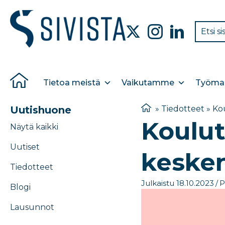
Tietoa meistä
Vaikutamme
Työmar
Uutishuone
»
Tiedotteet
»
Kou
Koulut
Näytä kaikki
Uutiset
kesken
Tiedotteet
Julkaistu 18.10.2023
/
P
Blogi
Lausunnot