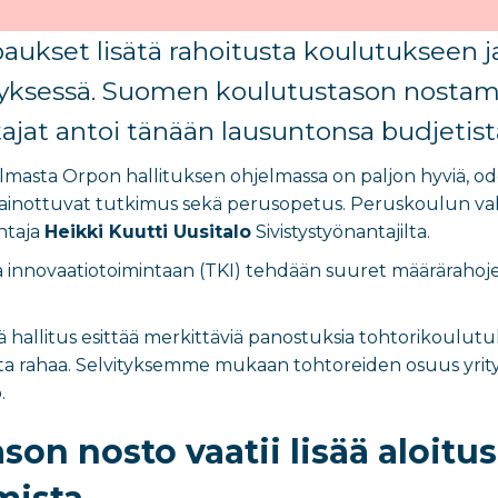
paukset lisätä rahoitusta koulutukseen
tyksessä. Suomen koulutustason nostamis
tajat antoi tänään lausuntonsa budjetist
ulmasta Orpon hallituksen ohjelmassa on paljon hyviä, o
painottuvat tutkimus sekä perusopetus. Peruskoulun va
ohtaja
Heikki Kuutti Uusitalo
Sivistystyönantajilta.
ja innovaatiotoimintaan (TKI) tehdään suuret määrärah
ä hallitus esittää merkittäviä panostuksia tohtorikoulut
a rahaa. Selvityksemme mukaan tohtoreiden osuus yrity
.
son nosto vaatii lisää aloit