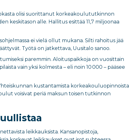
uokasta olisi suorittanut korkeakoulututkinnon
keskitason alle. Hallitus esittää 11,7 miljoonaa
sohjelmassa ei vielä ollut mukana. Silti rahoitus jää
ttyvät. Työtä on jatkettava, Uusitalo sanoo.
umiseksi paremmin. Aloituspaikkoja on vuosittain
ilaista vain yksi kolmesta – eli noin 10 000 – pääsee
e. Yhteiskunnan kustantamista korkeakouluopinnoista
eakoulut voisivat periä maksun toisen tutkinnon
uullistaa
nettavista leikkauksista. Kansanopistoja,
ksia koskevat leikkaukset ovat isot suhteessa