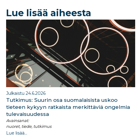
b
dI
Lue lisää aiheesta
o
n
o
k
Julkaistu 24.6.2026
Tutkimus: Suurin osa suomalaisista uskoo
tieteen kykyyn ratkaista merkittäviä ongelmia
tulevaisuudessa
Avainsanat:
nuoret, tiede, tutkimus
Lue lisää...