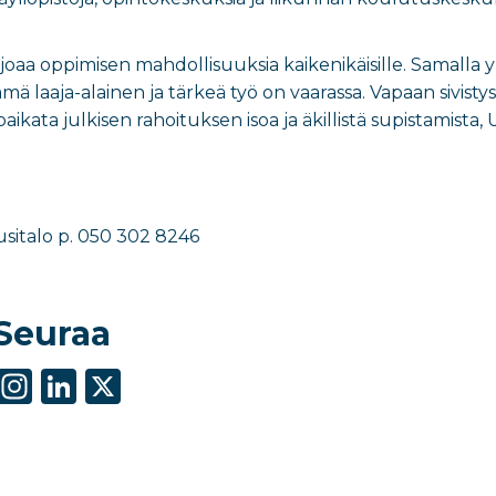
rjoaa oppimisen mahdollisuuksia kaikenikäisille. Samalla yl
mä laaja-alainen ja tärkeä työ on vaarassa. Vapaan sivisty
paikata julkisen rahoituksen isoa ja äkillistä supistamista,
usitalo p. 050 302 8246
Seuraa
S
In
Li
X
h
st
n
ar
a
k
e
g
e