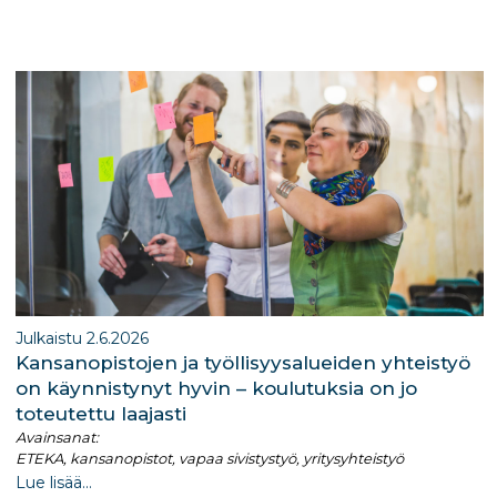
ra
dI
m
n
Julkaistu 2.6.2026
Kansanopistojen ja työllisyysalueiden yhteistyö
on käynnistynyt hyvin – koulutuksia on jo
toteutettu laajasti
Avainsanat:
ETEKA, kansanopistot, vapaa sivistystyö, yritysyhteistyö
Lue lisää...