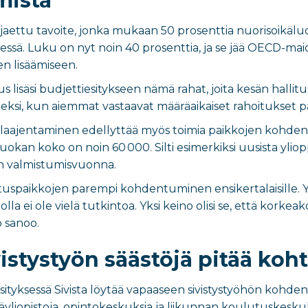
mista
 jaettu tavoite, jonka mukaan 50 prosenttia nuorisoikäl
ä. Luku on nyt noin 40 prosenttia, ja se jää OECD-maiden 
en lisäämiseen.
us lisäsi budjettiesitykseen nämä rahat, joita kesän hallitu
si, kun aiemmat vastaavat määräaikaiset rahoitukset pää
aajentaminen edellyttää myös toimia paikkojen kohdent
uokan koko on noin 60 000. Silti esimerkiksi uusista yliopp
n valmistumisvuonna.
loituspaikkojen parempi kohdentuminen ensikertalaisill
olla ei ole vielä tutkintoa. Yksi keino olisi se, että kork
o sanoo.
istystyön säästöjä pitää koht
sityksessä Sivista löytää vapaaseen sivistystyöhön kohden
säyliopistoja, opintokeskuksia ja liikunnan koulutuskesku