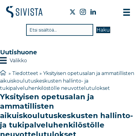
TI
Haku
VA
TY
Uutishuone
TI
Valikko
JÄ
»
Tiedotteet
»
Yksityisen opetusalan ja ammatillisten
aikuiskoulutuskeskusten hallinto- ja
UU
tukipalveluhenkilöstölle neuvottelutulokset
Yksityisen opetusalan ja
YH
ammatillisten
aikuiskoulutuskeskusten hallinto-
ja tukipalveluhenkilöstölle
neuvottelutulokset