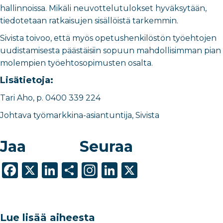
hallinnoissa. Mikäli neuvottelutulokset hyväksytään,
tiedotetaan ratkaisujen sisällöistä tarkemmin.
Sivista toivoo, että myös opetushenkilöstön työehtojen
uudistamisesta päästäisiin sopuun mahdollisimman pian
molempien työehtosopimusten osalta.
Lisätietoja:
Tari Aho, p. 0400 339 224
Johtava työmarkkina-asiantuntija, Sivista
Jaa
Seuraa
F
X
Li
S
In
Li
X
a
n
h
st
n
c
k
ar
a
k
e
e
e
g
e
Lue lisää aiheesta