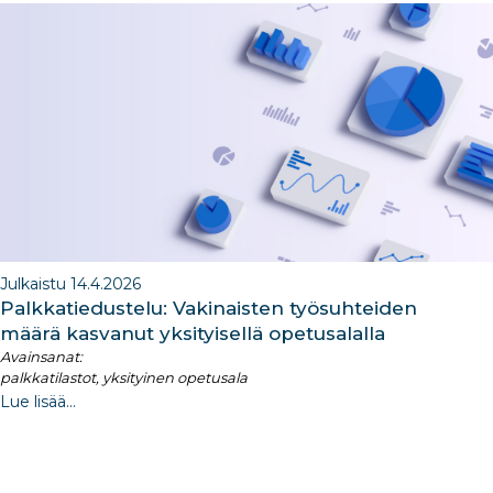
b
dI
ra
dI
o
n
m
n
o
k
Julkaistu 14.4.2026
Palkkatiedustelu: Vakinaisten työsuhteiden
määrä kasvanut yksityisellä opetusalalla
Avainsanat:
palkkatilastot, yksityinen opetusala
Lue lisää...