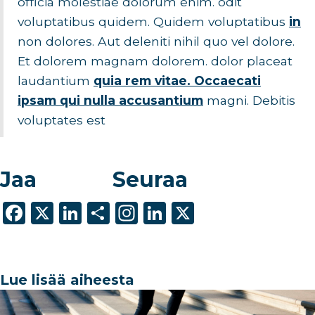
officia molestiae dolorum enim. odit
voluptatibus quidem. Quidem voluptatibus
in
non dolores. Aut deleniti nihil quo vel dolore.
Et dolorem magnam dolorem. dolor placeat
laudantium
quia rem vitae. Occaecati
ipsam qui nulla accusantium
magni. Debitis
voluptates est
Jaa
Seuraa
F
X
Li
S
In
Li
X
a
n
h
st
n
c
k
ar
a
k
e
e
e
g
e
Lue lisää aiheesta
b
dI
ra
dI