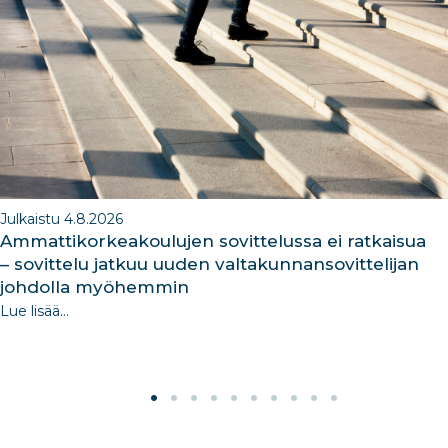
o
n
m
n
o
k
Julkaistu 4.8.2026
Ammattikorkeakoulujen sovittelussa ei ratkaisua
– sovittelu jatkuu uuden valtakunnansovittelijan
johdolla myöhemmin
Lue lisää...