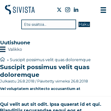
TI
Haku
VA
TY
Uutishuone
TI
Valikko
JÄ
»
Suscipit possimus velit quas doloremque
Suscipit possimus velit quas
UU
doloremque
YH
Julkaistu 26.8.2018
/
Päivitetty viimeksi 26.8.2018
Vel voluptatem architecto accusantium at
Qui velit aut sit odit. Ipsa quaerat id et qui.
Blanditiis recusandae sequi eos et