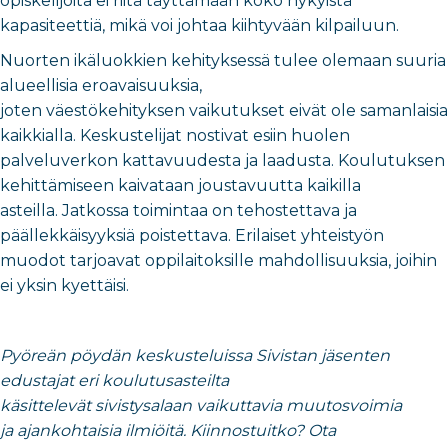
opiskelijoita ei riitä täyttämään koko nykyistä
kapasiteettiä, mikä voi johtaa kiihtyvään kilpailuun.
Nuorten ikäluokkien kehityksessä tulee olemaan suuria
alueellisia eroavaisuuksia,
joten väestökehityksen vaikutukset eivät ole samanlaisia
kaikkialla. Keskustelijat nostivat esiin huolen
palveluverkon kattavuudesta ja laadusta. Koulutuksen
kehittämiseen kaivataan joustavuutta kaikilla
asteilla. Jatkossa toimintaa on tehostettava ja
päällekkäisyyksiä poistettava. Erilaiset yhteistyön
muodot tarjoavat oppilaitoksille mahdollisuuksia, joihin
ei yksin kyettäisi.
Pyöreän pöydän keskusteluissa Sivistan jäsenten
edustajat eri koulutusasteilta
käsittelevät sivistysalaan vaikuttavia muutosvoimia
ja ajankohtaisia ilmiöitä. Kiinnostuitko? Ota