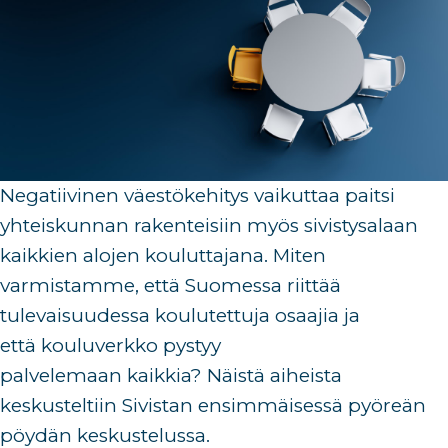
Negatiivinen väestökehitys vaikuttaa paitsi
yhteiskunnan rakenteisiin myös sivistysalaan
kaikkien alojen kouluttajana. Miten
varmistamme, että
Suomessa riittää
tulevaisuudessa
koulutettuja osaajia ja
että
kouluverkko
pysty
y
palvelemaan
kaikkia
?
Näistä aiheista
keskusteltiin
Sivistan
ensimmäisessä pyöreän
pöydän keskustelussa.