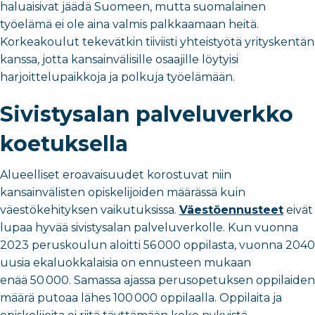
haluaisivat jäädä Suomeen, mutta suomalainen
työelämä ei ole aina valmis palkkaamaan heitä.
Korkeakoulut tekevätkin tiiviisti yhteistyötä yrityskentän
kanssa, jotta kansainvälisille osaajille löytyisi
harjoittelupaikkoja ja polkuja työelämään.
Sivistysalan palveluverkko
koetuksella
Alueelliset eroavaisuudet korostuvat niin
kansainvälisten opiskelijoiden määrässä kuin
väestökehityksen vaikutuksissa.
Väestöennusteet
eivät
lupaa hyvää sivistysalan palveluverkolle. Kun vuonna
2023 peruskoulun aloitti 56
000 oppilasta, vuonna 2040
uusia ekaluokkalaisia on ennusteen mukaan
enää 50
000. Samassa ajassa perusopetuksen oppilaiden
määrä putoaa lähes 100
000 oppilaalla. Oppilaita ja