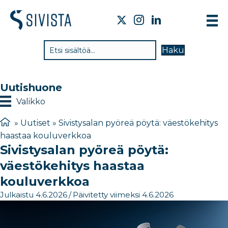
TI
Haku
VA
TY
Uutishuone
TI
Valikko
JÄ
»
Uutiset
»
Sivistysalan pyöreä pöytä: väestökehitys
haastaa kouluverkkoa
UU
Sivistysalan pyöreä pöytä:
YH
väestökehitys haastaa
kouluverkkoa
Julkaistu 4.6.2026
/
Päivitetty viimeksi 4.6.2026