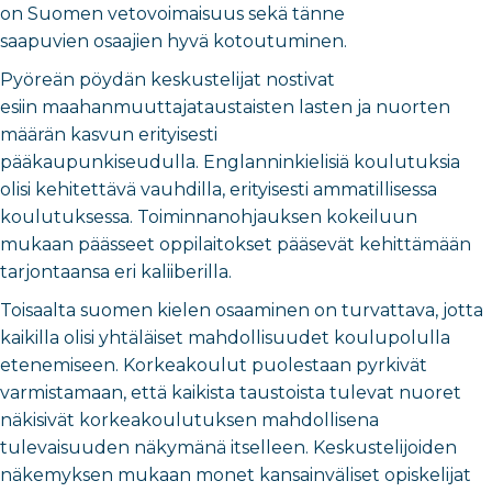
on Suomen vetovoimaisuus sekä tänne
saapuvien osaajien hyvä kotoutuminen.
Pyöreän pöydän keskustelijat nostivat
esiin maahanmuuttajataustaisten lasten ja nuorten
määrän kasvun erityisesti
pääkaupunkiseudulla. Englanninkielisiä koulutuksia
olisi kehitettävä vauhdilla, erityisesti ammatillisessa
koulutuksessa. Toiminnanohjauksen kokeiluun
mukaan päässeet oppilaitokset pääsevät kehittämään
tarjontaansa eri kaliiberilla.
Toisaalta suomen kielen osaaminen on turvattava, jotta
kaikilla olisi yhtäläiset mahdollisuudet koulupolulla
etenemiseen. Korkeakoulut puolestaan pyrkivät
varmistamaan, että kaikista taustoista tulevat nuoret
näkisivät korkeakoulutuksen mahdollisena
tulevaisuuden näkymänä itselleen. Keskustelijoiden
näkemyksen mukaan monet kansainväliset opiskelijat