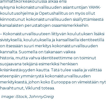
ammattikorkeakoulussa alkaa ensi
syksynä kokonaisturvallisuuden asiantuntijan YAMK-
koulutusohjelma ja Opetushallitus on myös ollut
kiinnostunut kokonaisturvallisuuden sisällyttämisestä
kansalaisten perustaitojen osaamismerkkeihin.
– Kokonaisturvallisuuteen liittyvän koulutuksen lisäksi
sivistyksellä, koulutuksella ja kansallisella identiteetillä
on itsessään suuri merkitys kokonaisturvallisuuden
kannalta. Suomella on takanaan vaikea
historia, mutta vahva identiteettimme on toiminut
suojaavana tekijänä esimerkiksi henkisen
kriisinkestävyyden kautta. Tätä tulee vaalia ja välittää
eteenpäin ymmärrystä kokonaisturvallisuuden
merkityksestä, johon koko Eurooppa on viimeistään nyt
havahtunut, Viklund toteaa.
Image: iStock, JohnnyGreig