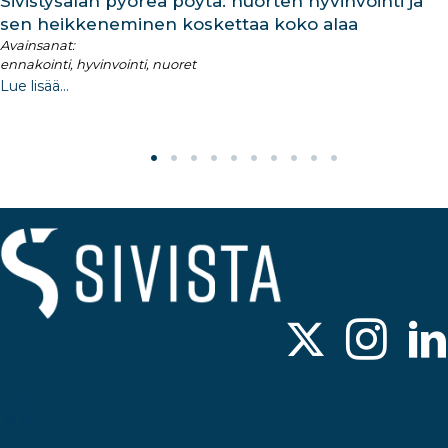
Sivistysalan pyöreä pöytä: nuorten hyvinvointi ja
sen heikkeneminen koskettaa koko alaa
Avainsanat:
ennakointi, hyvinvointi, nuoret
Lue lisää...