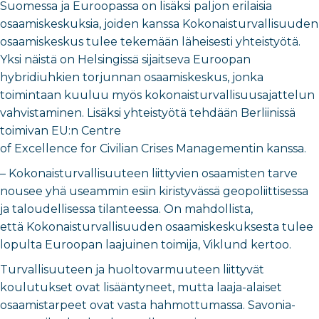
Suomessa ja Euroopassa on lisäksi paljon erilaisia
osaamiskeskuksia, joiden kanssa Kokonaisturvallisuuden
osaamiskeskus tulee tekemään läheisesti yhteistyötä.
Yksi näistä on Helsingissä sijaitseva Euroopan
hybridiuhkien torjunnan osaamiskeskus, jonka
toimintaan kuuluu myös kokonaisturvallisuusajattelun
vahvistaminen. Lisäksi yhteistyötä tehdään Berliinissä
toimivan EU:n Centre
of Excellence for Civilian Crises Managementin kanssa.
– Kokonaisturvallisuuteen liittyvien osaamisten tarve
nousee yhä useammin esiin kiristyvässä geopoliittisessa
ja taloudellisessa tilanteessa. On mahdollista,
että Kokonaisturvallisuuden osaamiskeskuksesta tulee
lopulta Euroopan laajuinen toimija, Viklund kertoo.
Turvallisuuteen ja huoltovarmuuteen liittyvät
koulutukset ovat lisääntyneet, mutta laaja-alaiset
osaamistarpeet ovat vasta hahmottumassa. Savonia-