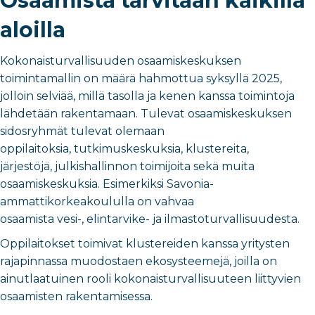
Osaamista tarvitaan kaikilla
aloilla
Kokonaisturvallisuuden osaamiskeskuksen
toimintamallin on määrä hahmottua syksyllä 2025,
jolloin selviää, millä tasolla ja kenen kanssa toimintoja
lähdetään rakentamaan. Tulevat osaamiskeskuksen
sidosryhmät tulevat olemaan
oppilaitoksia, tutkimuskeskuksia, klustereita,
järjestöjä, julkishallinnon toimijoita sekä muita
osaamiskeskuksia. Esimerkiksi Savonia-
ammattikorkeakoululla on vahvaa
osaamista vesi-, elintarvike- ja ilmastoturvallisuudesta.
Oppilaitokset toimivat klustereiden kanssa yritysten
rajapinnassa muodostaen ekosysteemejä, joilla on
ainutlaatuinen rooli kokonaisturvallisuuteen liittyvien
osaamisten rakentamisessa.