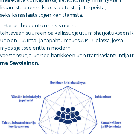
lisää eväitä kuntapäättäjille, kokonaisymmärryksen
lisäämistä alueen kapasiteeteista ja tarpeista,
sekä kansalaistaitojen kehittämistä.
– Hanke huipentuu ensi vuonna
tehtävään suureen paikallissuojautumisharjoitukseen K
uopion liikunta- ja tapahtumakeskus Luolassa, jossa
myös sijaitsee erittäin moderni
väestönsuoja, kertoo hankkeen kehittämisasiantuntija
Ir
ma Savolainen
.