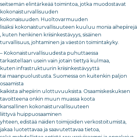
seitsemän elintärkeää toimintoa, jotka muodostavat
kokonaisturvallisuuden
kokonaisuuden. Huoltovarmuuden
lisäksi kokonaisturvallisuuteen kuuluu monia aihepiirejä
, kuten henkinen kriisinkestävyys, sisäinen
turvallisuus, johtaminen ja väestön toimintakyky.
– Kokonaisturvallisuudesta puhuttaessa
tarkastellaan usein vain jotain tiettyä kulmaa,
kuten infrastruktuurin kriisinkestävyyttä
tai maanpuolustusta. Suomessa on kuitenkin paljon
osaamista
kaikista aihepiirin ulottuvuuksista. Osaamiskeskuksen
tavoitteena onkin muun muassa koota
kansallinen kokonaisturvallisuuteen
liittyvä huippuosaaminen
yhteen, edistää näiden toimijoiden verkostoitumista,
jakaa luotettavaa ja saavutettavaa tietoa,