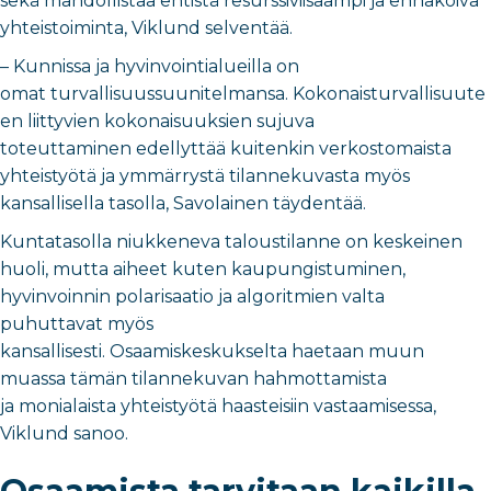
sekä mahdollistaa entistä resurssiviisaampi ja ennakoiva
yhteistoiminta, Viklund selventää.
– Kunnissa ja hyvinvointialueilla on
omat turvallisuussuunitelmansa. Kokonaisturvallisuute
en liittyvien kokonaisuuksien sujuva
toteuttaminen edellyttää kuitenkin verkostomaista
yhteistyötä ja ymmärrystä tilannekuvasta myös
kansallisella tasolla, Savolainen täydentää.
Kuntatasolla niukkeneva taloustilanne on keskeinen
huoli, mutta aiheet kuten kaupungistuminen,
hyvinvoinnin polarisaatio ja algoritmien valta
puhuttavat myös
kansallisesti. Osaamiskeskukselta haetaan muun
muassa tämän tilannekuvan hahmottamista
ja monialaista yhteistyötä haasteisiin vastaamisessa,
Viklund sanoo.