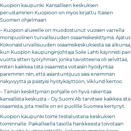
Kuopion kaupunki. Kansallisen keskuksen
perustaminen Kuopioon on myös kirjattu Itäisen
Suomen ohjelmaan.
– Kuopion alueelle on muodostunut vuosien varrella
monipuolinen turvallisuuden osaamiskeskittymä. Ajatus
Kokonaisturvallisuuden osaamiskeskuksesta sai alkunsa,
kun Kuopion kaupunginjohtaja Soile Lahti käynnisti pari
vuotta sitten työryhmän, jonka tavoitteena oli selvittää,
miten kaikkea tätä osaamista voitaisiin hyödyntää
paremmin niin, että asiantuntijuus saisi enemmän
näkyvyyttä ja päätyisi hyötykäyttöön, Viklund kertoo.
– Tämän keskittymän pohjalle on hyvä rakentaa
kansallista keskusta – Oy Suomi Ab tarvitsee kaikkea sitä
osaamista, jota meille on eri puolille Suomea kertynyt.
Kuopion kaupunki toimii testialustana keskuksen
toiminnalle. Paikallisella tasolla hankkeesta toivotaan