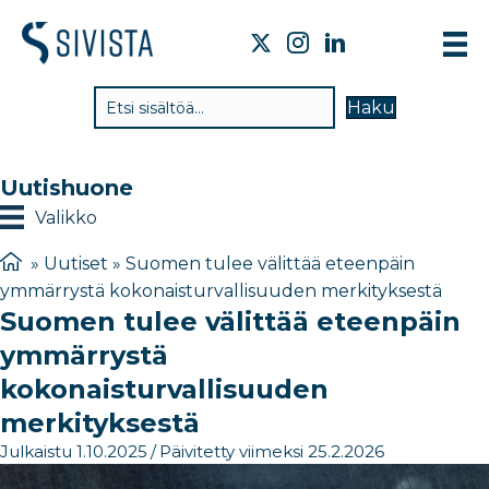
T
Haku
V
T
Uutishuone
T
Valikko
J
»
Uutiset
»
Suomen tulee välittää eteenpäin
ymmärrystä kokonaisturvallisuuden merkityksestä
U
Suomen tulee välittää eteenpäin
Y
ymmärrystä
kokonaisturvallisuuden
merkityksestä
Julkaistu 1.10.2025
/
Päivitetty viimeksi 25.2.2026