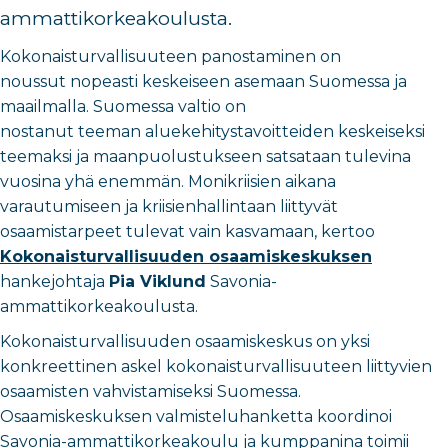
ammattikorkeakoulusta.
Kokonaisturvallisuuteen panostaminen on
noussut nopeasti keskeiseen asemaan Suomessa ja
maailmalla. Suomessa valtio on
nostanut teeman aluekehitystavoitteiden keskeiseksi
teemaksi ja maanpuolustukseen satsataan tulevina
vuosina yhä enemmän. Monikriisien aikana
varautumiseen ja kriisienhallintaan liittyvät
osaamistarpeet tulevat vain kasvamaan, kertoo
Kokonaisturvallisuuden osaamiskeskuksen
hankejohtaja
Pia Viklund
Savonia-
ammattikorkeakoulusta.
Kokonaisturvallisuuden osaamiskeskus on yksi
konkreettinen askel kokonaisturvallisuuteen liittyvien
osaamisten vahvistamiseksi Suomessa.
Osaamiskeskuksen valmisteluhanketta koordinoi
Savonia-ammattikorkeakoulu ja kumppanina toimii