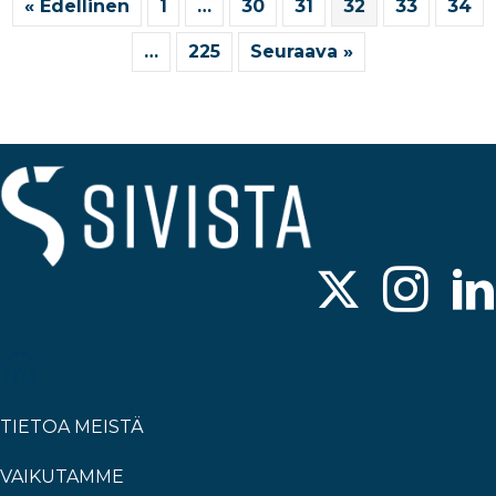
« Edellinen
1
…
30
31
32
33
34
…
225
Seuraava »
TIETOA MEISTÄ
VAIKUTAMME