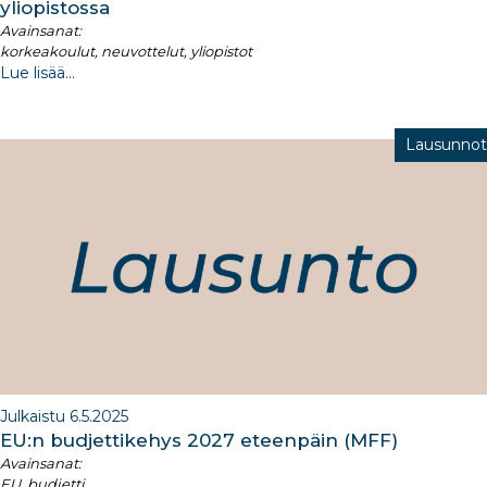
yliopistossa
Avainsanat:
korkeakoulut, neuvottelut, yliopistot
Lue lisää...
Lausunnot
Julkaistu 6.5.2025
EU:n budjettikehys 2027 eteenpäin (MFF)​
Avainsanat:
EU, budjetti