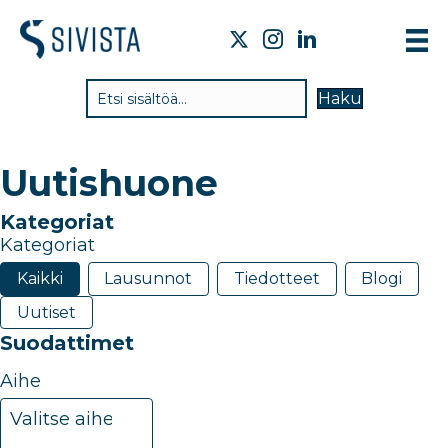
TI
Haku
VA
TY
Uutishuone
TI
Kategoriat
JÄ
Kategoriat
UU
Kaikki
Lausunnot
Tiedotteet
Blogi
Uutiset
YH
Suodattimet
Aihe
20
results
Valitse aihe
available