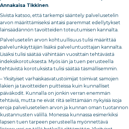
Annakaisa Tikkinen
.
Sivista katsoo, että tarkempi sääntely palvelusetelin
arvon määrittämiseksi antaisi paremmat edellytykset
lainsäädännön tavoitteiden toteutumisen kannalta.
Palvelusetelin arvon kohtuullisuus tulisi määrittää
palvelunkäyttäjän lisäksi palveluntuottajan kannalta.
Lisäksi tulisi säätää vähintään vuosittain tehtävästä
indeksikorotuksesta. Myös iän ja tuen perusteella
tehtävistä korotuksista tulisi säätää täsmällisemmin.
– Yksityiset varhaiskasvatustoimijat toimivat samojen
lakien ja tavoitteiden puitteissa kuin kunnalliset
päiväkodit. Kunnalla on jonkin verran enemmän
tehtäviä, mutta ne eivät riitä selittämään nykyisiä isoja
eroja palvelusetelien arvon ja kunnan oman tuotannon
kustannusten välillä. Monessa kunnassa esimerkiksi
lapsen tuen tarpeen perusteella myönnettävä