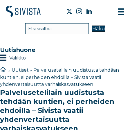
TI
Haku
VA
TY
Uutishuone
TI
Valikko
JÄ
»
Uutiset
»
Palvelusetelilain uudistusta tehdään
kuntien, ei perheiden ehdoilla – Sivista vaatii
UU
yhdenvertaisuutta varhaiskasvatukseen
Palvelusetelilain uudistusta
YH
tehdään kuntien, ei perheiden
ehdoilla – Sivista vaatii
yhdenvertaisuutta
varhaiskasvatukseen