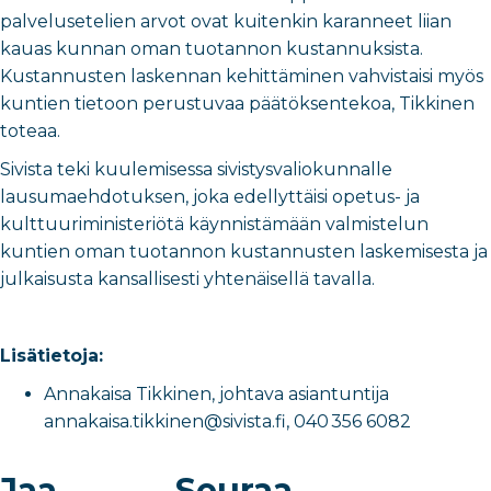
palvelusetelien arvot ovat kuitenkin karanneet liian
kauas kunnan oman tuotannon kustannuksista.
Kustannusten laskennan kehittäminen vahvistaisi myös
kuntien tietoon perustuvaa päätöksentekoa, Tikkinen
toteaa.
Sivista teki kuulemisessa sivistysvaliokunnalle
lausumaehdotuksen, joka edellyttäisi opetus- ja
kulttuuriministeriötä käynnistämään valmistelun
kuntien oman tuotannon kustannusten laskemisesta ja
julkaisusta kansallisesti yhtenäisellä tavalla.
Lisätietoja:
Annakaisa Tikkinen, johtava asiantuntija
annakaisa.tikkinen@sivista.fi, 040
356 6082
Jaa
Seuraa