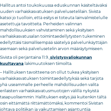
Hallitus antoi toukokuussa eduskunnan käsiteltäväksi
uuden varhaiskasvatuksen palvelusetelilain. Sivista
katsoi jo tuolloin, että esitys ei toteuta lainvalmistelulle
asetettuja tavoitteita. Perheiden valinnan
mahdollisuuksien vahvistaminen sekä yksityisen
varhaiskasvatusalan toimintaedellytysten tukeminen
edellyttäisi täsmällisempää säätelyä palvelunkäyttäjän
asemaan sekä palvelusetelin arvon määräytymiseen.
Sivista oli perjantaina 11.9.
sivistysvaliokunnan
kuultavana
lakimuutoksen tiimoilta.
– Hallituksen tavoitteena on ollut tukea yksityisen
varhaiskasvatuksen toimintaedellytyksiä sekä tarjota
yhä useammalle perheelle mahdollisuuden valita
erilaisten varhaiskasvatusmuotojen välillä nykyistä
tasapuolisemmin. Hallituksen esitys jää kuitenkin tältä
osin eittämättä riittämättömäksi, kommentoi Sivistan
johtava politiikan ja vaikuttamisen asiantuntija