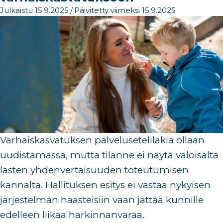
Julkaistu 15.9.2025
/
Päivitetty viimeksi 15.9.2025
V
arhaiskasvatuksen palveluseteli
lakia ollaan
uudistamassa, mutta
tilanne
ei näytä valoisalta
lasten yhdenvertaisuuden toteutumisen
kannalta
.
Hallituksen esitys ei vastaa n
ykyisen
järjestelmän haaste
isiin
vaan jättää
kunnille
edelleen liikaa harkinnanvaraa
.