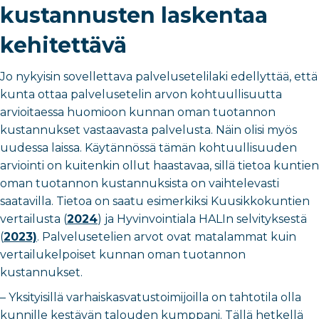
kustannusten laskentaa
kehitettävä
Jo nykyisin sovellettava palvelusetelilaki edellyttää, että
kunta ottaa palvelusetelin arvon kohtuullisuutta
arvioitaessa huomioon kunnan oman tuotannon
kustannukset vastaavasta palvelusta. Näin olisi myös
uudessa laissa. Käytännössä tämän kohtuullisuuden
arviointi on kuitenkin ollut haastavaa, sillä tietoa kuntien
oman tuotannon kustannuksista on vaihtelevasti
saatavilla. Tietoa on saatu esimerkiksi
Kuusikkokuntien
vertailusta (
2024
) ja Hyvinvointiala HALIn selvityksestä
(
2023)
. Palvelusetelien arvot ovat matalammat kuin
vertailukelpoiset kunnan oman tuotannon
kustannukset.
–
Yksityisillä varhaiskasvatustoimijoilla on tahtotila olla
kunnille kestävän talouden kumppani. Tällä hetkellä