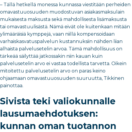
– Tällä hetkellä monessa kunnassa viestitään perheiden
omavastuuosuuden muodostuvan asiakasmaksulain
mukaisesta maksusta sekä mahdollisesta lisämaksusta
tai omavastuulisästä. Nämä eivät ole kuitenkaan mitään
ylimääräisiä kymppejä, vaan niillä kompensoidaan
varhaiskasvatuspalvelun kustannuksiin nähden liian
alhaista palvelusetelin arvoa. Tämä mahdollisuus on
tärkeää säilyttää jatkossakin niin kauan kuin
palvelusetelin arvo ei vastaa todellista tarvetta. Oikein
mitoitettu palvelusetelin arvo on paras keino
ohjaamaan omavastuuosuuden suuruutta, Tikkinen
painottaa.
Sivista teki valiokunnalle
lausumaehdotuksen:
kunnan oman tuotannon