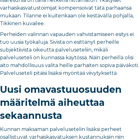
lisäresurssi on tällä hetkellä riittämätön. Yksityiset
varhaiskasvatustoimijat kompensoivat tätä parhaansa
mukaan. Tilanne ei kuitenkaan ole kestävällä pohjalla,
Tikkinen kuvailee.
Perheiden valinnan vapauden vahvistamiseen esitys ei
tuo uusia työkaluja. Sivista on esittänyt perheille
subjektiivista oikeutta palveluseteliin, mikäli
palveluseteli on kunnassa käytössä. Näin perheillä olisi
aito mahdollisuus valita heille parhaiten sopiva päiväkoti.
Palveluseteli pitäisi lisäksi myöntää viivytyksettä.
Uusi omavastuuosuuden
määritelmä aiheuttaa
sekaannusta
Kunnan maksaman palvelusetelin lisäksi perheet
osallistuvat varhaiskasvatuksen kustannuksiin niin