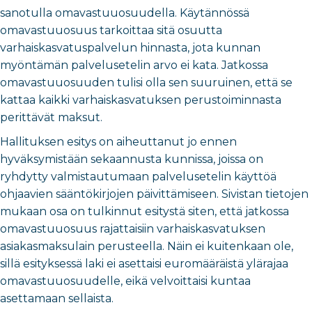
sanotulla omavastuuosuudella. Käytännössä
omavastuuosuus tarkoittaa sitä osuutta
varhaiskasvatuspalvelun hinnasta, jota kunnan
myöntämän palvelusetelin arvo ei kata. Jatkossa
omavastuuosuuden tulisi olla sen suuruinen, että se
kattaa kaikki varhaiskasvatuksen perustoiminnasta
perittävät maksut.
Hallituksen esitys on aiheuttanut jo ennen
hyväksymistään sekaannusta kunnissa, joissa on
ryhdytty valmistautumaan palvelusetelin käyttöä
ohjaavien sääntökirjojen päivittämiseen. Sivistan tietojen
mukaan osa on tulkinnut esitystä siten, että jatkossa
omavastuuosuus rajattaisiin varhaiskasvatuksen
asiakasmaksulain perusteella. Näin ei kuitenkaan ole,
sillä esityksessä laki ei asettaisi euromääräistä ylärajaa
omavastuuosuudelle, eikä velvoittaisi kuntaa
asettamaan sellaista.