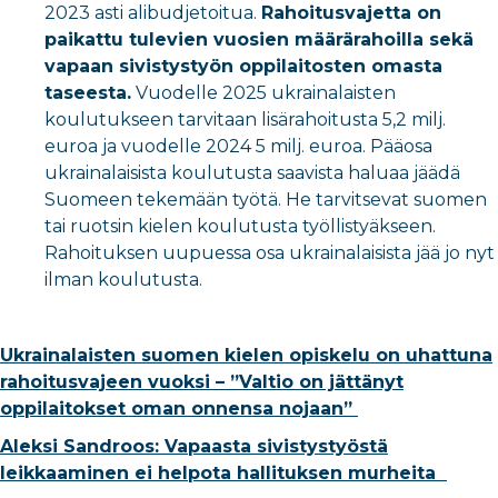
2023 asti alibudjetoitua.
Rahoitusvajetta on
paikattu tulevien vuosien määrärahoilla sekä
vapaan sivistystyön oppilaitosten omasta
taseesta.
Vuodelle 2025 ukrainalaisten
koulutukseen tarvitaan lisärahoitusta 5,2 milj.
euroa ja vuodelle 2024 5 milj. euroa. Pääosa
ukrainalaisista koulutusta saavista haluaa jäädä
Suomeen tekemään työtä. He tarvitsevat suomen
tai ruotsin kielen koulutusta työllistyäkseen.
Rahoituksen uupuessa osa ukrainalaisista jää jo nyt
ilman koulutusta.
Ukrainalaisten suomen kielen opiskelu on uhattuna
rahoitusvajeen vuoksi – ”Valtio on jättänyt
oppilaitokset oman onnensa nojaan”
Aleksi Sandroos: Vapaasta sivistystyöstä
leikkaaminen ei helpota hallituksen murheita