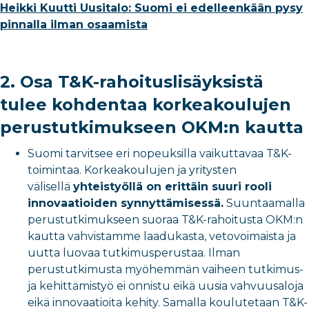
Heikki Kuutti Uusitalo: Suomi ei edelleenkään pysy
pinnalla ilman osaamista
2. Osa T&K-rahoituslisäyksistä
tulee kohdentaa korkeakoulujen
perustutkimukseen OKM:n kautta
Suomi tarvitsee eri nopeuksilla vaikuttavaa T&K-
toimintaa. Korkeakoulujen ja yritysten
välisellä
yhteistyöllä on erittäin suuri rooli
innovaatioiden synnyttämisessä.
Suuntaamalla
perustutkimukseen suoraa T&K-rahoitusta OKM:n
kautta vahvistamme laadukasta, vetovoimaista ja
uutta luovaa tutkimusperustaa. Ilman
perustutkimusta myöhemmän vaiheen tutkimus-
ja kehittämistyö ei onnistu eikä uusia vahvuusaloja
eikä innovaatioita kehity. Samalla koulutetaan T&K-