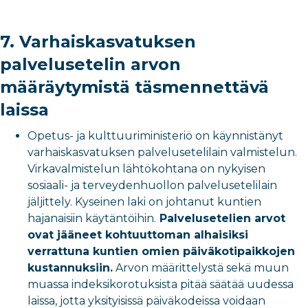
7. Varhaiskasvatuksen
palvelusetelin arvon
määräytymistä täsmennettävä
laissa
Opetus- ja kulttuuriministeriö on käynnistänyt
varhaiskasvatuksen palvelusetelilain valmistelun.
Virkavalmistelun lähtökohtana on nykyisen
sosiaali- ja terveydenhuollon palvelusetelilain
jäljittely. Kyseinen laki on johtanut kuntien
hajanaisiin käytäntöihin.
Palvelusetelien arvot
ovat jääneet kohtuuttoman alhaisiksi
verrattuna kuntien omien päiväkotipaikkojen
kustannuksiin.
Arvon määrittelystä sekä muun
muassa indeksikorotuksista pitää säätää uudessa
laissa, jotta yksityisissä päiväkodeissa voidaan