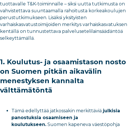
tuottavalle T&K-toiminnalle – siksi uutta tutkimusta on
vahvistettava suuntaamalla rahoitusta korkeakoulujen
perustutkimukseen. Lisäksi yksityisten
varhaiskasvatustoimijoiden merkitys varhaiskasvatuksen
kentällä on tunnustettava palvelusetelilainsäädäntöä
selkeyttämällä.
1. Koulutus- ja osaamistason nosto
on Suomen pitkän aikavälin
menestyksen kannalta
välttämätöntä
Tämä edellyttää jatkossakin merkittäviä
julkisia
panostuksia osaamiseen ja
koulutukseen.
Suomen kapeneva väestöpohja