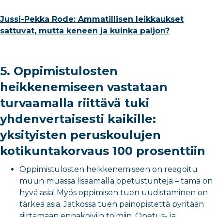
Jussi-Pekka Rode: Ammatillisen leikkaukset
sattuvat, mutta keneen ja kuinka paljon?
5. Oppimistulosten
heikkenemiseen vastataan
turvaamalla riittävä tuki
yhdenvertaisesti kaikille:
yksityisten peruskoulujen
kotikuntakorvaus 100 prosenttiin
Oppimistulosten heikkenemiseen on reagoitu
muun muassa lisäämällä opetustunteja – tämä on
hyvä asia! Myös oppimisen tuen uudistaminen on
tärkeä asia. Jatkossa tuen painopistettä pyritään
siirtämään ennakoiviin toimiin. Opetus- ja