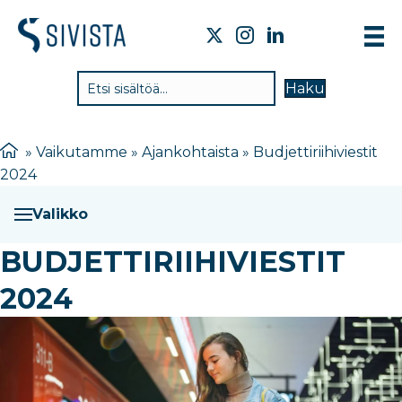
TIE
Haku
VAI
TYÖ
»
Vaikutamme
»
Ajankohtaista
»
Budjettiriihiviestit
2024
TIE
JÄS
Valikko
UUT
BUDJETTIRIIHIVIESTIT
YHT
2024