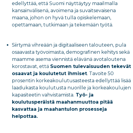
edellyttää, että Suomi näyttäytyy maailmalla
kansainvälisenä, avoimena ja suvaitsevaisena
maana, johon on hyvä tulla opiskelemaan,
opettamaan, tutkimaan ja tekemään työtä.
Siirtymä vihreään ja digitaaliseen talouteen, pula
osaavasta työvoimasta, demografinen kehitys sekä
maamme asema viennistä elävänä avotaloutena
korostavat, että
Suomen tulevaisuuden tekevät
osaavat ja koulutetut ihmiset
. Tavoite 50
prosentin korkeakoulutusasteesta edellyttää lisää
laadukasta koulutusta nuorille ja korkeakoulujen
kapasiteetin vahvistamista.
Työ- ja
koulutusperäistä maahanmuuttoa pitää
kasvattaa ja maahantulon prosesseja
helpottaa.