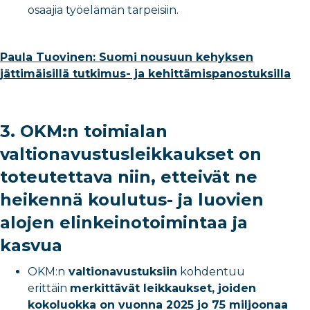
osaajia työelämän tarpeisiin.
Paula Tuovinen: Suomi nousuun kehyksen
jättimäisillä tutkimus- ja kehittämispanostuksilla
3. OKM:n toimialan
valtionavustusleikkaukset on
toteutettava niin, etteivät ne
heikennä koulutus- ja luovien
alojen elinkeinotoimintaa ja
kasvua
OKM:n
valtionavustuksiin
kohdentuu
erittäin
merkittävät leikkaukset, joiden
kokoluokka on vuonna 2025 jo 75 miljoonaa