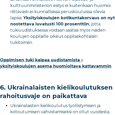
kulttuuriministeriön esitys ei kuitenkaan huomioi
riittävästi ei-kunnallisissa peruskouluissa olevia
lapsia.
Yksityiskoulujen kotikuntakorvaus on nyt
nostettava luvatusti 100 prosenttiin
, jotta
tukiuudistuksessa voidaan säätää myös näiden
koulujen oppilaille oikeus oppilaskohtaisiin
tukitoimiin.
Oppimisen tuki kaipaa uudistamista –
yksityiskoulujen asema huomioitava kattavammin
6. Ukrainalaisten kielikoulutuksen
rahoitusvaje on paikattava
Ukrainalaisten kielikoulutus työllistymisen ja
kotoutumisen vahvistamiseksi on ollut vuodesta