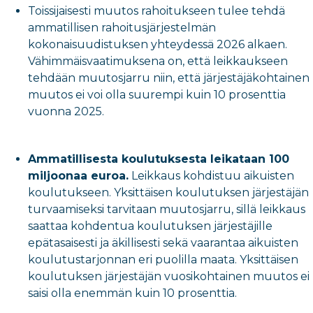
Toissijaisesti muutos rahoitukseen tulee tehdä
ammatillisen rahoitusjärjestelmän
kokonaisuudistuksen yhteydessä 2026 alkaen.
Vähimmäisvaatimuksena on, että leikkaukseen
tehdään muutosjarru niin, että järjestäjäkohtainen
muutos ei voi olla suurempi kuin 10 prosenttia
vuonna 2025.
Ammatillisesta koulutuksesta leikataan 100
miljoonaa euroa.
Leikkaus kohdistuu aikuisten
koulutukseen. Yksittäisen koulutuksen järjestäjän
turvaamiseksi tarvitaan muutosjarru, sillä leikkaus
saattaa kohdentua koulutuksen järjestäjille
epätasaisesti ja äkillisesti sekä vaarantaa aikuisten
koulutustarjonnan eri puolilla maata. Yksittäisen
koulutuksen järjestäjän vuosikohtainen muutos ei
saisi olla enemmän kuin 10 prosenttia.